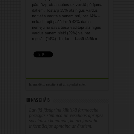
pārstāvji, atsaucoties uz veiktā pētījuma
datiem. Tostarp 35% atzinīgus vārdus
no tiešā vadītāja saņem reti, bet 14% –
nekad. Tajā pašā laikā 43% darba
ņēmēju no sava tiešā vadītāja atzinīgus
vārdus saņem bieži (29%) vai pat
regulāri (14%). To, ka ...
Lasīt tālāk »
Dienas citāts
Latvijā jāstiprina klīniskā farmaceita
pozīcijas slimnīcā un veselības aprūpes
speciālistu komandā, kā arī jāuzlabo
informācijas apmaiņa ar ārstiem.