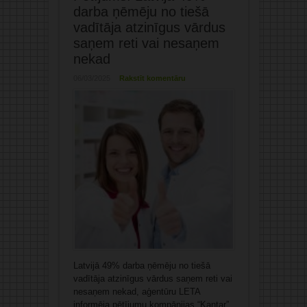
darba ņēmēju no tiešā
vadītāja atzinīgus vārdus
saņem reti vai nesaņem
nekad
06/03/2025
Rakstīt komentāru
Latvijā 49% darba ņēmēju no tiešā
vadītāja atzinīgus vārdus saņem reti vai
nesaņem nekad, aģentūru LETA
informēja pētījumu kompānijas “Kantar”