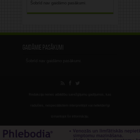
Šobrīd nav gaidāmo pasākumi.
Gaidāmie pasākumi
Šobrīd nav gaidāmo pasākumi.
Redakcija nenes atbildību sarežģījumu gadījumos, kas
radušies, nespeciālistiem interpretējot vai nelietderīgi
izmantojot šo informāciju.