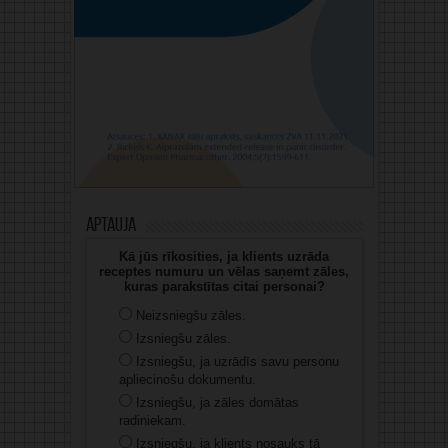
Aptauja
Kā jūs rīkosities, ja klients uzrāda
receptes numuru un vēlas saņemt zāles,
kuras parakstītas citai personai?
Neizsniegšu zāles.
Izsniegšu zāles.
Izsniegšu, ja uzrādīs savu personu
apliecinošu dokumentu.
Izsniegšu, ja zāles domātas
radiniekam.
Izsniegšu, ja klients nosauks tā