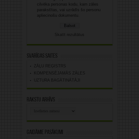
cilvēka personas kodu, kam zāles
parakstītas, vai uzrādīs šo personu
apliecinošu dokumentu.
Skatīt rezultātus
Svarīgas saites
ZĀĻU REĢISTRS
KOMPENSĒJAMĀS ZĀLES
UZTURA BAGĀTINĀTĀJI
Rakstu arhīvs
Rakstu
arhīvs
Gaidāmie pasākumi