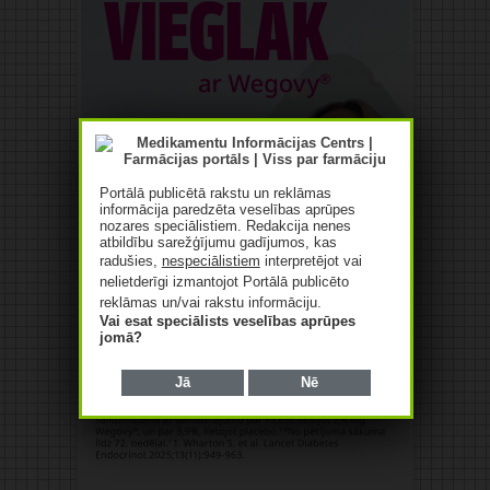
Portālā publicētā rakstu un reklāmas
informācija paredzēta veselības aprūpes
nozares speciālistiem. Redakcija nenes
atbildību sarežģījumu gadījumos, kas
radušies,
nespeciālistiem
interpretējot vai
nelietderīgi izmantojot Portālā publicēto
reklāmas un/vai rakstu informāciju.
Vai esat speciālists veselības aprūpes
jomā?
Jā
Nē