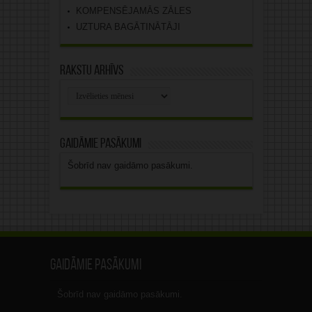
KOMPENSĒJAMĀS ZĀLES
UZTURA BAGĀTINĀTĀJI
Rakstu arhīvs
Rakstu
arhīvs
Gaidāmie pasākumi
Šobrīd nav gaidāmo pasākumi.
Gaidāmie pasākumi
Šobrīd nav gaidāmo pasākumi.