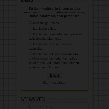
Aptauja
Kā jūs rīkosities, ja klients uzrāda
receptes numuru un vēlas saņemt zāles,
kuras parakstītas citai personai?
Neizsniegšu zāles.
Izsniegšu zāles.
Izsniegšu, ja uzrādīs savu personu
apliecinošu dokumentu.
Izsniegšu, ja zāles domātas
radiniekam.
Izsniegšu, ja klients nosauks tā
cilvēka personas kodu, kam zāles
parakstītas, vai uzrādīs šo personu
apliecinošu dokumentu.
Skatīt rezultātus
Svarīgas saites
ZĀĻU REĢISTRS