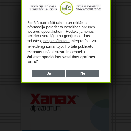
Portālā publicētā rakstu un reklāmas
informācija paredzēta veselības aprūpes
nozares speciālistiem. Redakcija nenes
atbildību sarežģījumu gadījumos, kas
radušies,
nespeciālistiem
interpretējot vai
nelietderīgi izmantojot Portālā publicēto
reklāmas un/vai rakstu informāciju.
Vai esat speciālists veselības aprūpes
jomā?
Reklāma
Jā
Nē