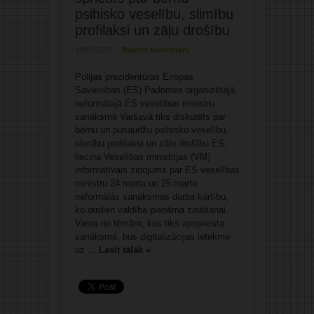
psihisko veselību, slimību
profilaksi un zāļu drošību
18/03/2025
Rakstīt komentāru
Polijas prezidentūras Eiropas
Savienības (ES) Padomes organizētajā
neformālajā ES veselības ministru
sanāksmē Varšavā tiks diskutēts par
bērnu un pusaudžu psihisko veselību,
slimību profilaksi un zāļu drošību ES,
liecina Veselības ministrijas (VM)
informatīvais ziņojums par ES veselības
ministru 24.marta un 25.marta
neformālās sanāksmes darba kārtību,
ko otrdien valdība pieņēma zināšanai.
Viena no tēmām, kas tiks apspriesta
sanāksmē, būs digitalizācijas ietekme
uz ...
Lasīt tālāk »