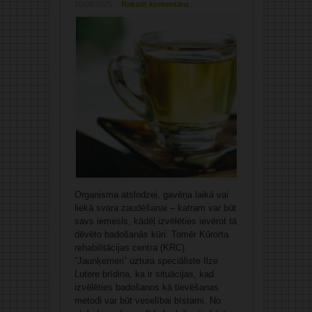
15/04/2025
Rakstīt komentāru
Organisma atslodzei, gavēņa laikā vai
liekā svara zaudēšanai – katram var būt
savs iemesls, kādēļ izvēlēties ievērot tā
dēvēto badošanās kūri. Tomēr Kūrorta
rehabilitācijas centra (KRC)
“Jaunķemeri” uztura speciāliste Ilze
Lutere brīdina, ka ir situācijas, kad
izvēlēties badošanos kā tievēšanas
metodi var būt veselībai bīstami. No