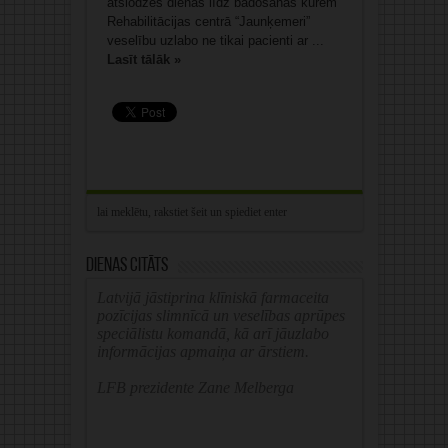
atslodzes dienas līdz badošanās kūrēm
Rehabilitācijas centrā “Jaunķemeri”
veselību uzlabo ne tikai pacienti ar ...
Lasīt tālāk »
Dienas citāts
Latvijā jāstiprina klīniskā farmaceita
pozīcijas slimnīcā un veselības aprūpes
speciālistu komandā, kā arī jāuzlabo
informācijas apmaiņa ar ārstiem.
LFB prezidente Zane Melberga