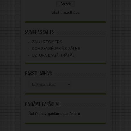
Skatīt rezultātus
Svarīgas saites
ZĀĻU REĢISTRS
KOMPENSĒJAMĀS ZĀLES
UZTURA BAGĀTINĀTĀJI
Rakstu arhīvs
Rakstu
arhīvs
Gaidāmie pasākumi
Šobrīd nav gaidāmo pasākumi.