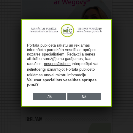
Portālā publicētā rakstu un reklāmas
informācija paredzēta veselības aprūpes
nozares speciālistiem. Redakcija nenes
atbildību sarežģījumu gadījumos, kas
radušies,
nespeciālistiem
interpretējot vai
nelietderīgi izmantojot Portālā publicēto
reklāmas un/vai rakstu informāciju.
Vai esat speciālists veselības aprūpes
jomā?
Jā
Nē
Reklāma