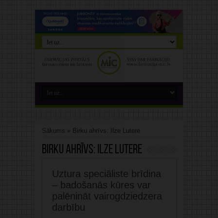
Sākums
»
Birku ahrīvs: Ilze Lutere
Birku ahrīvs:
Ilze Lutere
Uztura speciāliste brīdina
– badošanās kūres var
palēnināt vairogdziedzera
darbību