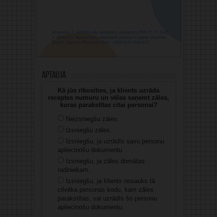
Aptauja
Kā jūs rīkosities, ja klients uzrāda
receptes numuru un vēlas saņemt zāles,
kuras parakstītas citai personai?
Neizsniegšu zāles.
Izsniegšu zāles.
Izsniegšu, ja uzrādīs savu personu
apliecinošu dokumentu.
Izsniegšu, ja zāles domātas
radiniekam.
Izsniegšu, ja klients nosauks tā
cilvēka personas kodu, kam zāles
parakstītas, vai uzrādīs šo personu
apliecinošu dokumentu.