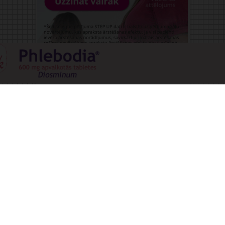
Reklāma
Aptauja
Kā jūs rīkosities, ja klients uzrāda
receptes numuru un vēlas saņemt zāles,
kuras parakstītas citai personai?
Neizsniegšu zāles.
Izsniegšu zāles.
Izsniegšu, ja uzrādīs savu personu
apliecinošu dokumentu.