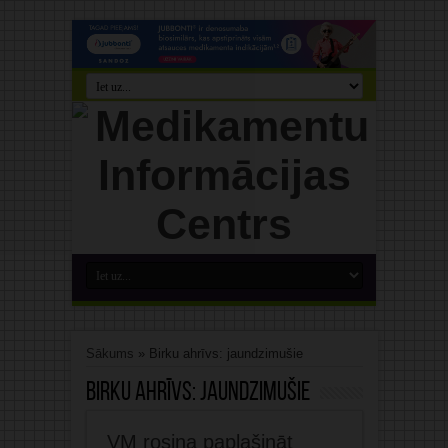
Sākums
»
Birku ahrīvs: jaundzimušie
Birku ahrīvs:
jaundzimušie
VM rosina paplašināt