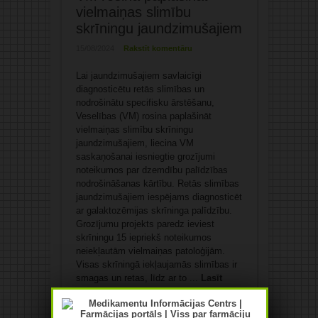
vielmaiņas slimību
skrīningu jaundzimušajiem
15/08/2024
Rakstīt komentāru
Lai jaundzimušajiem savlaicīgi
diagnosticētu retās slimības un
nodrošinātu specifisku ārstēšanu,
Veselības (VM) rosina paplašināt
vielmaiņas slimību skrīningu
jaundzimušajiem, liecina VM
saskaņošanai iesniegtie grozījumi
noteikumos par dzemdību palīdzības
nodrošināšanas kārtību. Retās slimības
jaundzimušajiem iespējams diagnosticēt
ar galaktozēmijas skrīninga palīdzību.
Grozījumu projekts paredz ieviest
skrīningu 15 iepriekš noteikumos
neiekļautām vielmaiņas patoloģijām.
Visas skrīningā iekļaujamās slimības ir
smagas un retas, līdz ar to ...
Lasīt
tālāk »