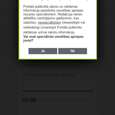
tweet
Portālā publicētā rakstu un reklāmas
informācija paredzēta veselības aprūpes
nozares speciālistiem. Redakcija nenes
atbildību sarežģījumu gadījumos, kas
radušies,
nespeciālistiem
interpretējot vai
nelietderīgi izmantojot Portālā publicēto
reklāmas un/vai rakstu informāciju.
Vai esat speciālists veselības aprūpes
jomā?
Dienas citāts
Jā
Nē
Latvijā jāstiprina klīniskā farmaceita
pozīcijas slimnīcā un veselības aprūpes
speciālistu komandā, kā arī jāuzlabo
informācijas apmaiņa ar ārstiem.
LFB prezidente Zane Melberga
Reklāma