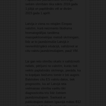
sešām slimībām tika sākts 2019.gada
1.jūlijā un papildināts vēl ar divām
2023.gada 1.aprīlī.
Latvija ir viena no retajām Eiropas
valstīm, kurā neizmanto šķidruma
hromatogrāfijas tandēma
masspektrometrijas metodi skrīningam,
līdz ar to jaundzimušie Latvijā ir
nevienlīdzīgākā situācijā, salīdzinot ar
citu valstu jaundzimušajiem, pauž VM.
Lai gan reto slimību skaits ir salīdzinoši
neliels, pētījumi no valstīm, kurās tiek
veikts paplašināts skrīnings, pierāda, ka
to kopējais biežums tomēr ir ļoti augsts.
Balstoties citu ES valstu datos, tiek
prognozēts, ka arī Latvijā reta
vielmaiņas slimība varētu tikt
diagnosticēta trīs līdz četriem
jaundzimušajiem. Saskaņā ar
publicētajiem datiem Igaunijā mātes B12