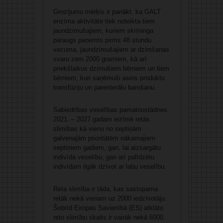
Grozījumu mērķis ir panākt, ka GALT
enzīma aktivitāte tiek noteikta tiem
jaundzimušajiem, kuriem skrīninga
paraugs paņemts pirms 48 stundu
vecuma, jaundzimušajiem ar dzimšanas
svaru zem 2000 gramiem, kā arī
priekšlaikus dzimušiem bērniem un tiem
bērniem, kuri saņēmuši asins produktu
transfūziju un parenterālu barošanu.
Sabiedrības veselības pamatnostādnes
2021. – 2027.gadam iezīmē retās
slimības kā vienu no septiņām
galvenajām prioritātēm nākamajiem
septiņiem gadiem, gan, lai aizsargātu
indivīda veselību, gan arī palīdzētu
indivīdam ilgāk dzīvot ar labu veselību.
Reta slimība ir tāda, kas sastopama
retāk nekā vienam uz 2000 iedzīvotāju.
Šobrīd Eiropas Savienībā (ES) atklāto
reto slimību skaits ir vairāk nekā 6000.