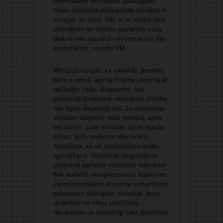
neiekļautām vielmaiņas patoloģijām.
Visas skrīningā iekļaujamās slimības ir
smagas un retas, līdz ar to lielākā daļa
speciālistu šo slimību pacientus savā
praksē nav redzējuši un nespēj par tām
aizdomāties, skaidro VM.
Ministrijā norāda, ka vairākās ģimenēs
bērni ir miruši agrīnā zīdaiņa vecumā ar
dažādām citām diagnozēm, bet
potenciāli ārstējama vielmaiņas slimība
nav bijusi diagnosticēta. Ja vielmaiņas
slimības diagnoze būtu noteikta agrāk,
vecākiem, zinot slimības atkārtošanās
riskus, būtu pieejama efektīvāka
ārstēšana, kā arī reproduktīvo izvēļu
apsvēršana. Novēlotas diagnostikas
gadījumā pacienta veselības stāvoklim
tiek nodarīts neatgriezenisks kaitējums.
Jaundzimušajiem ar primāri izmainītiem
galaktozes rādītājiem skrīnings ļautu
izvairīties no viltus pozitīviem
rezultātiem un savlaicīgi sākt ārstēšanu.