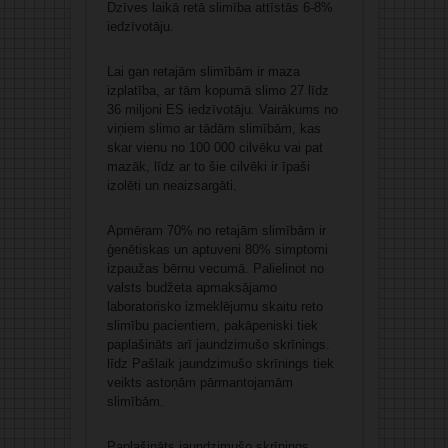
Dzīves laikā retā slimība attīstās 6-8%
iedzīvotāju.
Lai gan retajām slimībām ir maza
izplatība, ar tām kopumā slimo 27 līdz
36 miljoni ES iedzīvotāju. Vairākums no
viņiem slimo ar tādām slimībām, kas
skar vienu no 100 000 cilvēku vai pat
mazāk, līdz ar to šie cilvēki ir īpaši
izolēti un neaizsargāti.
Apmēram 70% no retajām slimībām ir
ģenētiskas un aptuveni 80% simptomi
izpaužas bērnu vecumā. Palielinot no
valsts budžeta apmaksājamo
laboratorisko izmeklējumu skaitu reto
slimību pacientiem, pakāpeniski tiek
paplašināts arī jaundzimušo skrīnings.
līdz Pašlaik jaundzimušo skrīnings tiek
veikts astoņām pārmantojamām
slimībām.
Paplašināts jaundzimušo skrīnings