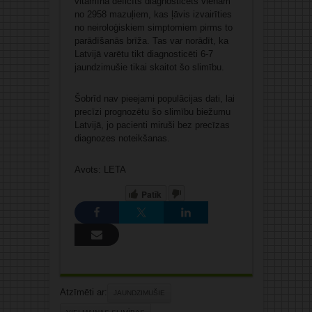
vitamīna deficīts diagnosticēts vienam
no 2958 mazuļiem, kas ļāvis izvairīties
no neiroloģiskiem simptomiem pirms to
parādīšanās brīža. Tas var norādīt, ka
Latvijā varētu tikt diagnosticēti 6-7
jaundzimušie tikai skaitot šo slimību.
Šobrīd nav pieejami populācijas dati, lai
precīzi prognozētu šo slimību biežumu
Latvijā, jo pacienti miruši bez precīzas
diagnozes noteikšanas.
Avots: LETA
Patīk
Atzīmēti ar:
JAUNDZIMUŠIE