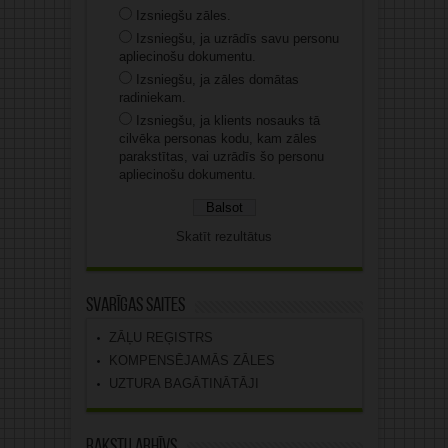
Izsniegšu zāles.
Izsniegšu, ja uzrādīs savu personu
apliecinošu dokumentu.
Izsniegšu, ja zāles domātas
radiniekam.
Izsniegšu, ja klients nosauks tā
cilvēka personas kodu, kam zāles
parakstītas, vai uzrādīs šo personu
apliecinošu dokumentu.
Skatīt rezultātus
Svarīgas saites
ZĀĻU REĢISTRS
KOMPENSĒJAMĀS ZĀLES
UZTURA BAGĀTINĀTĀJI
Rakstu arhīvs