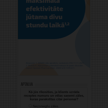
Aptauja
Kā jūs rīkosities, ja klients uzrāda
receptes numuru un vēlas saņemt zāles,
kuras parakstītas citai personai?
Neizsniegšu zāles.