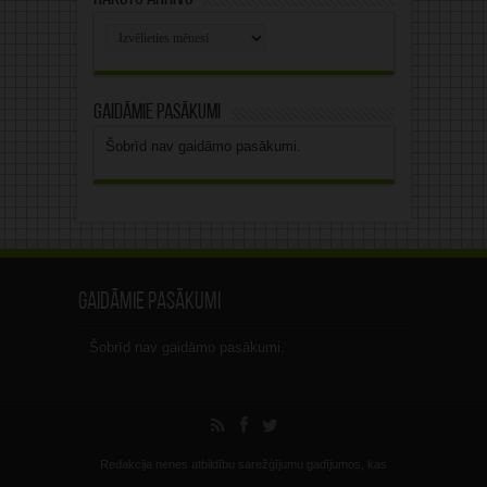
Rakstu
arhīvs
Gaidāmie pasākumi
Šobrīd nav gaidāmo pasākumi.
Gaidāmie pasākumi
Šobrīd nav gaidāmo pasākumi.
Redakcija nenes atbildību sarežģījumu gadījumos, kas