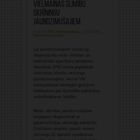
vielmaiņas slimību
skrīningu
jaundzimušajiem
Publicējis:
MIC Administrācija
15/08/2024
Rakstīt komentāru
Lai jaundzimušajiem savlaicīgi
diagnosticētu retās slimības un
nodrošinātu specifisku ārstēšanu,
Veselības (VM) rosina paplašināt
vielmaiņas slimību skrīningu
jaundzimušajiem, liecina VM
saskaņošanai iesniegtie grozījumi
noteikumos par dzemdību palīdzības
nodrošināšanas kārtību.
Retās slimības jaundzimušajiem
iespējams diagnosticēt ar
galaktozēmijas skrīninga palīdzību.
Grozījumu projekts paredz ieviest
skrīningu 15 iepriekš noteikumos