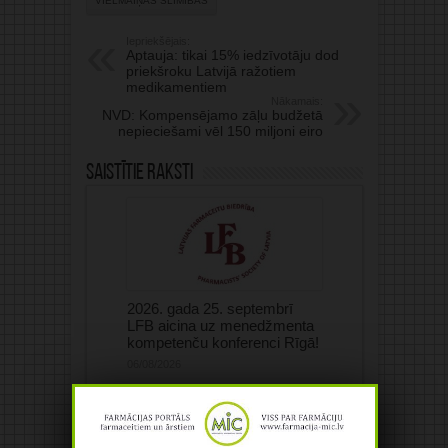
VIELMAIŅAS SLIMĪBAS
Iepriekšējais:
Aptauja: tikai 15% iedzīvotāju dod
priekšroku Latvijā ražotiem
medikamentiem
Nākamais:
NVD: Kompensējamo zāļu budžetā
nepieciešami vēl 150 miljoni eiro
Saistītie raksti
2026. gada 25. septembrī
LFB aicina uz menedžmenta
kompetenču konferenci Rīgā!
06/08/2026
Medicīnisko elastīgo un
kompresijas izstrādājumu
ražotāja “Tonus Elast”