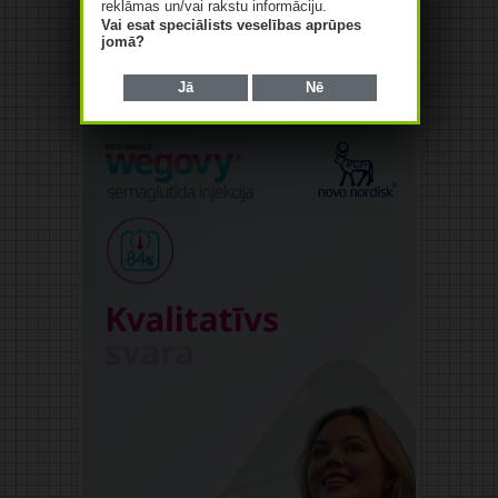
reklāmas un/vai rakstu informāciju.
Vai esat speciālists veselības aprūpes
jomā?
Jā
Nē
Reklāma