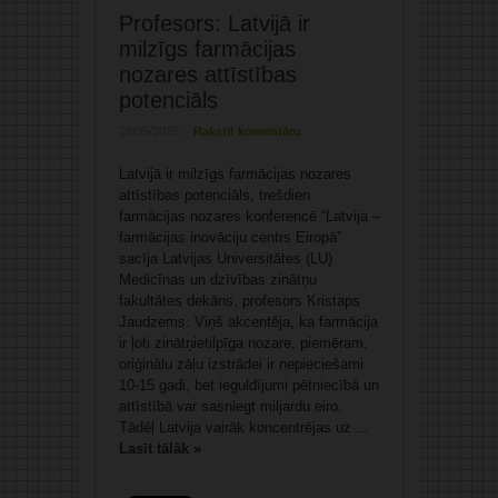
Profesors: Latvijā ir
milzīgs farmācijas
nozares attīstības
potenciāls
29/05/2025
Rakstīt komentāru
Latvijā ir milzīgs farmācijas nozares
attīstības potenciāls, trešdien
farmācijas nozares konferencē “Latvija –
farmācijas inovāciju centrs Eiropā”
sacīja Latvijas Universitātes (LU)
Medicīnas un dzīvības zinātņu
fakultātes dekāns, profesors Kristaps
Jaudzems. Viņš akcentēja, ka farmācija
ir ļoti zinātņietilpīga nozare, piemēram,
oriģinālu zāļu izstrādei ir nepieciešami
10-15 gadi, bet ieguldījumi pētniecībā un
attīstībā var sasniegt miljardu eiro.
Tādēļ Latvija vairāk koncentrējas uz ...
Lasīt tālāk »