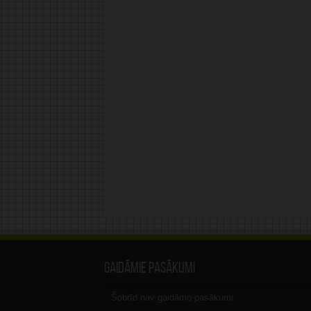
Gaidāmie pasākumi
Šobrīd nav gaidāmo pasākumi.