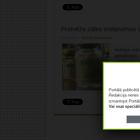
Pretvēža zāles melanomas 
05/02/2014
Rakstīt komentāru
Ievērojot unik
pamatlicējas,
ražotājs Pasau
melanomas paci
bez maksas. Kā
Kalniņa, zāle
radīsies pirm
Portālā publicēt
Redakcija nenes 
izmantojot Portāl
Vai esat speciā