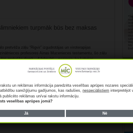
slimniekiem turpmāk būs bez maksas
ālo pretvēža zāļu “Rigvir” izgudrotājas un viroterapijas
 zinātnieces profesores Ainas Mucenieces testamentu, šo zāļu
les pretvēža dienā – 4.februārī – paziņoja, ka Latvijas
entiem no šī brīža zāles “Rigvir” pilnībā tiks nodrošinātas
 skaidroja Latvijas Viroterapijas centra izpilddirektore Gunta
Rekl
s pacientiem būs pieejamas jau sākot no brīža, kad ārstam
ās aizdomas par ...
Lasīt tālāk »
ā rakstu un reklāmas informācija paredzēta veselības aprūpes nozares speciāl
atbildību sarežģījumu gadījumos, kas radušies,
nespeciālistiem
interpretējot 
ā publicēto reklāmas un/vai rakstu informāciju.
lists veselības aprūpes jomā?
Jā
Nē