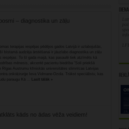
Diena
Latv
osmi – diagnostika un zāļu
poz
spe
inf
LFB
mas terapijas iespējas pēdējos gados Latvijā ir uzlabojušās,
ī bīstamā audzēja ārstēšanai ir jāuzlabo diagnostika un zāļu
 iespējas. To šī gada maijā, kas pasaulē tiek atzīmēts kā
rības mēnesis, akcentē pacientu biedrība “Soli priekšā
 Rīgas Austrumu klīniskās universitātes slimnīcas Latvijas
entra onkoķirurģe Ieva Vidmane-Ozola. Trūkst speciālistu, kas
Rekl
udu paraugu Kā ...
Lasīt tālāk »
klāts kāds no ādas vēža veidiem!