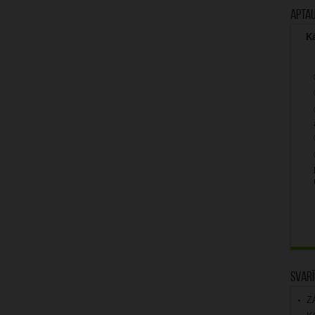
Apta
Kā
Svarī
Z