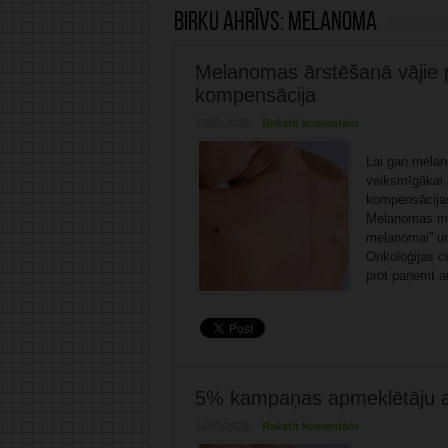
Birku ahrīvs:
melanoma
Melanomas ārstēšanā vājie p
kompensācija
15/05/2025
Rakstīt komentāru
Lai gan melano
veiksmīgākai š
kompensācijas
Melanomas mod
melanomai” un
Onkoloģijas c
prot paņemt a
5% kampaņas apmeklētāju at
14/05/2025
Rakstīt komentāru