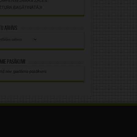
OMPENSĒJAMĀS ZĀLES
ZTURA BAGĀTINĀTĀJI
u arhīvs
stu
vs
mie pasākumi
rīd nav gaidāmo pasākumi.