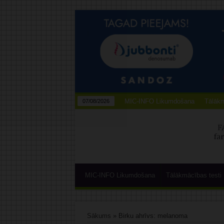
MIC-INFO Likumdošana
Tālākm
07/08/2026
MIC-INFO Likumdošana
Tālākmācības testi
Sākums
»
Birku ahrīvs: melanoma