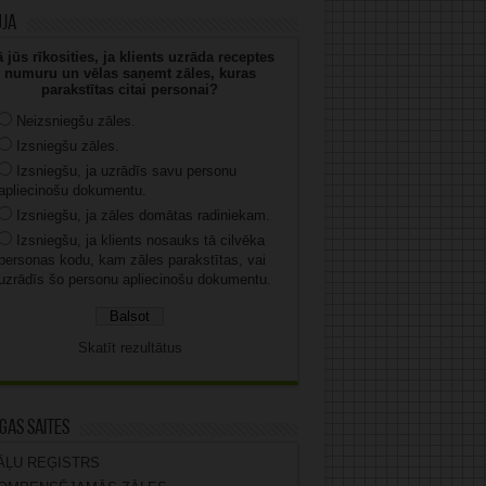
uja
 jūs rīkosities, ja klients uzrāda receptes
numuru un vēlas saņemt zāles, kuras
parakstītas citai personai?
Neizsniegšu zāles.
Izsniegšu zāles.
Izsniegšu, ja uzrādīs savu personu
apliecinošu dokumentu.
Izsniegšu, ja zāles domātas radiniekam.
Izsniegšu, ja klients nosauks tā cilvēka
personas kodu, kam zāles parakstītas, vai
uzrādīs šo personu apliecinošu dokumentu.
Skatīt rezultātus
gas saites
ĀĻU REĢISTRS