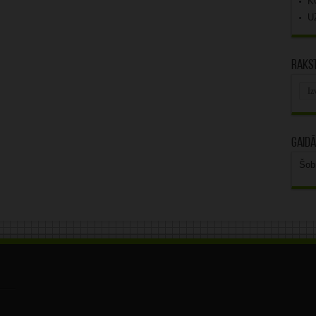
K
U
Rakst
Rak
arhī
Gaidā
Šob