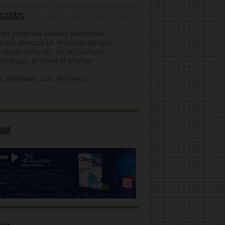
s citāts
ijā jāstiprina klīniskā farmaceita
īcijas slimnīcā un veselības aprūpes
ciālistu komandā, kā arī jāuzlabo
ormācijas apmaiņa ar ārstiem.
 prezidente Zane Melberga
āma