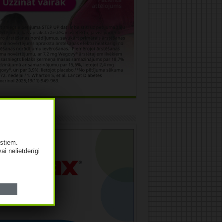
āma
istiem.
vai nelietderīgi