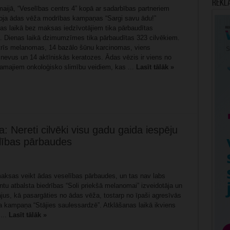
Rekl
aijā, “Veselības centrs 4” kopā ar sadarbības partneriem
oja ādas vēža modrības kampaņas “Sargi savu ādu!”
ras laikā bez maksas iedzīvotājiem tika pārbaudītas
Dienas laikā dzimumzīmes tika pārbaudītas 323 cilvēkiem.
 trīs melanomas, 14 bazālo šūnu karcinomas, viens
 nevus un 14 aktīniskās keratozes. Ādas vēzis ir viens no
amajiem onkoloģisko slimību veidiem, kas ...
Lasīt tālāk »
 Nereti cilvēki visu gadu gaida iespēju
lības pārbaudes
 maksas veikt ādas veselības pārbaudes, un tas nav labs
ntu atbalsta biedrības “Soli priekšā melanomai” izveidotāja un
tājus, kā pasargāties no ādas vēža, tostarp no īpaši agresīvās
 kampaņa “Stājies saulessardzē”. Atklāšanas laikā ikviens
...
Lasīt tālāk »