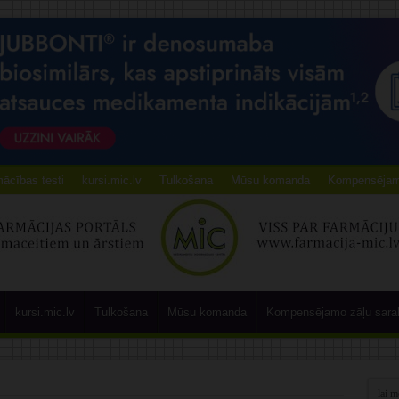
ācības testi
kursi.mic.lv
Tulkošana
Mūsu komanda
Kompensējamo
kursi.mic.lv
Tulkošana
Mūsu komanda
Kompensējamo zāļu sara