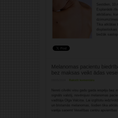
Sestdien, 10.m
Esplanādē rīk
atklāšanu, ku
dzimumzīmes. 
Tika atklātas
displastiskais
biežāk sastop
Melanomas pacientu biedrība:
bez maksas veikt ādas vese
09/05/2024
Rakstīt komentāru
Nereti cilvēki visu gadu gaida iespēju bez
signāls valstij, novērojusi melanomas pacie
vadītāja Olga Valciņa. Lai izglītotu iedzīvo
un bīstamās melanomas, šodien tika atklāta
varēja saņemt Veselības centru apvienības 