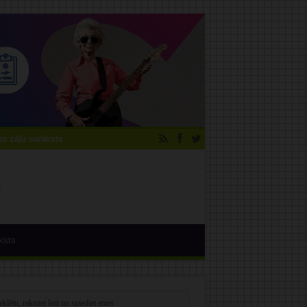
 zāļu saraksts
ksts