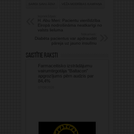
SARGI SAVU ĀDU!
VĒŽA MODRĪBAS KAMPAŅA
Iepriekšējais:
H. Abu Meri: Pacientu vienlīdzība
Eiropā nodrošināma neatkarīgi no
valsts lieluma
Nākamais:
Diabēta pacientus var apdraudēt
pāreja uz jauno insulīnu
Saistītie raksti
Farmaceitisko izstrādājumu
vairumtirgotāja “Baltacon”
apgrozījums pērn audzis par
84,4%
07/08/2026