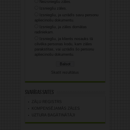
Neizsniegšu zāles.
Izsniegšu zāles.
Izsniegšu, ja uzrādīs savu personu
apliecinošu dokumentu.
Izsniegšu, ja zāles domātas
radiniekam.
Izsniegšu, ja klients nosauks tā
cilvēka personas kodu, kam zāles
parakstītas, vai uzrādīs šo personu
apliecinošu dokumentu.
Skatīt rezultātus
Svarīgas saites
ZĀĻU REĢISTRS
KOMPENSĒJAMĀS ZĀLES
UZTURA BAGĀTINĀTĀJI