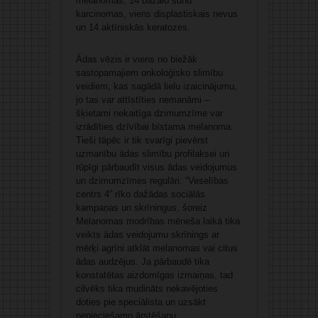
melanomas, 14 bazālo šūnu
karcinomas, viens displastiskais nevus
un 14 aktīniskās keratozes.
Ādas vēzis ir viens no biežāk
sastopamajiem onkoloģisko slimību
veidiem, kas sagādā lielu izaicinājumu,
jo tas var attīstīties nemanāmi –
šķietami nekaitīga dzimumzīme var
izrādīties dzīvībai bīstama melanoma.
Tieši tāpēc ir tik svarīgi pievērst
uzmanību ādas slimību profilaksei un
rūpīgi pārbaudīt visus ādas veidojumus
un dzimumzīmes regulāri. “Veselības
centrs 4” rīko dažādas sociālās
kampaņas un skrīningus, šoreiz
Melanomas modrības mēneša laikā tika
veikts ādas veidojumu skrīnings ar
mērķi agrīni atklāt melanomas vai citus
ādas audzējus. Ja pārbaudē tika
konstatētas aizdomīgas izmaiņas, tad
cilvēks tika mudināts nekavējoties
doties pie speciālista un uzsākt
nepieciešamo ārstēšanu.