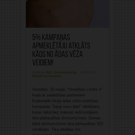
5% kampaņas
apmeklētāju atklāts
kāds no ādas vēža
veidiem!
Publicējis:
MIC Administrācija
14/05/2025
Rakstīt komentāru
Sestdien, 10.maijā, “Veselības centrs 4”
kopā ar sadarbības partneriem
Esplanādē rīkoja ādas vēža modrības
kampaņas “Sargi savu ādu!” atklāšanu,
kuras laikā bez maksas iedzīvotājiem
tika pārbaudītas dzimumzīmes. Dienas
laikā dzimumzīmes tika pārbaudītas 323
cilvēkiem. Tika atklātas trīs