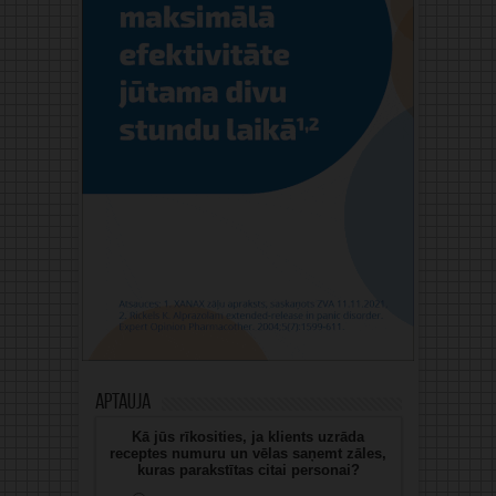
Aptauja
Kā jūs rīkosities, ja klients uzrāda
receptes numuru un vēlas saņemt zāles,
kuras parakstītas citai personai?