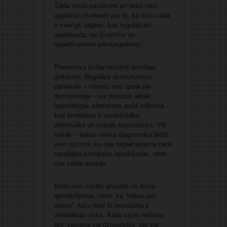
Šāda veida pasākumi arī lieku reizi
atgādina cilvēkiem par to, ka mūsu āda
ir svarīgs orgāns, kas regulāri arī
jāpārbauda, lai izvairītos no
nepatīkamiem pārsteigumiem.”
Preventīva rīcība nozīmē dzīvības
glābšanu. Regulāra dzimumzīmju
pārbaude – vismaz reizi gadā pie
dermatologa – var palīdzēt atklāt
ļaundabīgas pārmaiņas pašā sākumā,
kad ārstēšana ir vienkāršāka,
efektīvāka un mazāk traumatiska. Vēl
vairāk – laikus veikta diagnostika bieži
vien nozīmē, ka nav nepieciešama nedz
sarežģīta ķirurģiska iejaukšanās, nedz
cita veida terapija.
Bieži vien cilvēki izvairās no ārsta
apmeklējuma, cerot, ka “nekas jau
nebūs”, taču tieši šī bezrūpība ir
vislielākais risks. Ādas vēzis nešķiro
pēc vecuma vai dzīvesstila, tas var