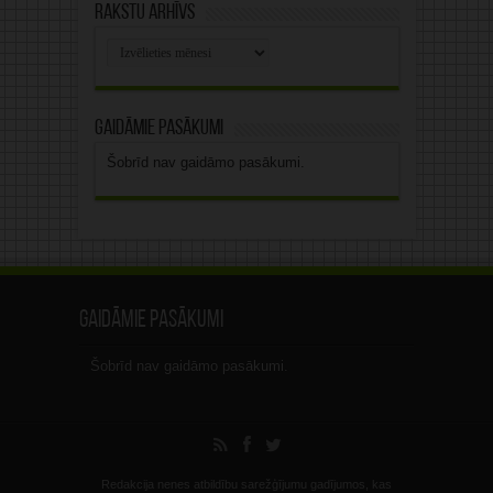
Rakstu arhīvs
Rakstu
arhīvs
Gaidāmie pasākumi
Šobrīd nav gaidāmo pasākumi.
Gaidāmie pasākumi
Šobrīd nav gaidāmo pasākumi.
Redakcija nenes atbildību sarežģījumu gadījumos, kas