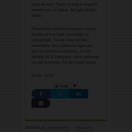
skart ikvienu. Tāpēc svarīgi ir negaidīt
simptomus vai sāpes, bet gan rīkoties
laikus.
Preventīvā medicīna kopumā ir mūsu
iespēja dzīvot ilgāk, veselīgāk un
pilnvērtīgāk. Tā nav tikai slimību
novēršana, tās ir patiesas rūpes par
sevi un saviem tuvākajiem. Jo, kā
pierāda arī šī kampaņa, viena pārbaude
var būt izšķiroša. Tā var mainīt likteni.
Avots: LETA
Patīk
Atzīmēti ar:
DZIMUMZĪMES
MELANOMA