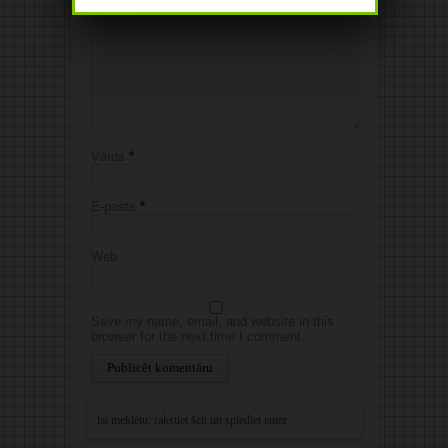
Vārds
*
E-pasts
*
Web
Save my name, email, and website in this
browser for the next time I comment.
Alternative: