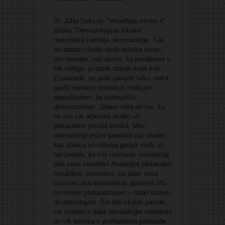
Dr. Jūlija Deksne, “Veselības centrs 4”
filiāles “Dermatoloģijas klīnika”
metodiskā vadītāja, dermatoloģe: “Lai
arī daudzi cilvēki rindā stāvēja divas,
trīs stundas, visi atzina, ka pasākums ir
ļoti vērtīgs, jo labāk stāvēt rindā šeit,
Esplanādē, un jauki pavadīt laiku, nekā
gaidīt vairākus mēnešus rindā pie
speciālistiem, lai pārbaudītu
dzimumzīmes. Jāņem vērā arī tas, ka
ne visi var atļauties atnākt uz
pārbaudēm privātā klīnikā. Mēs,
dermatologi esam gandarīti par visiem,
kas atnāca un stāvēja garajā rindā, jo
tas parāda, ka viņi neizturas vienaldzīgi
pret savu veselību! Analizējot pārbaudes
rezultātus, secināms, ka ādas vēža
pazīmes tika konstatētas aptuveni 5%
no visiem pārbaudītajiem – tātad katram
divdesmitajam. Šie dati skaidri parāda,
cik izplatīti ir ādas ļaundabīgie veidojumi
un cik būtiska ir profilaktiska pārbaude.