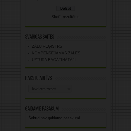
Skatīt rezultātus
Svarīgas saites
ZĀĻU REĢISTRS
KOMPENSĒJAMĀS ZĀLES
UZTURA BAGĀTINĀTĀJI
Rakstu arhīvs
Rakstu
arhīvs
Gaidāmie pasākumi
Šobrīd nav gaidāmo pasākumi.