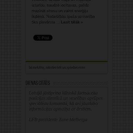
izturību, saudzē locītavas, palīdz
mazināt stresu un vairot enerģiju
ikdienā. Nodarbībās īpaša uzmanība
tiks pievērsta ...
Lasīt tālāk »
Dienas citāts
Latvijā jāstiprina klīniskā farmaceita
pozīcijas slimnīcā un veselības aprūpes
speciālistu komandā, kā arī jāuzlabo
informācijas apmaiņa ar ārstiem.
LFB prezidente Zane Melberga