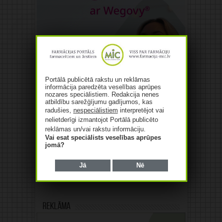
Portālā publicētā rakstu un reklāmas
informācija paredzēta veselības aprūpes
nozares speciālistiem. Redakcija nenes
atbildību sarežģījumu gadījumos, kas
radušies,
nespeciālistiem
interpretējot vai
nelietderīgi izmantojot Portālā publicēto
reklāmas un/vai rakstu informāciju.
Vai esat speciālists veselības aprūpes
jomā?
Jā
Nē
Reklāma