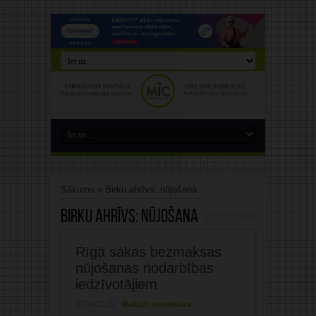
Sākums
»
Birku ahrīvs: nūjošana
Birku ahrīvs:
nūjošana
Rīgā sākas bezmaksas
nūjošanas nodarbības
iedzīvotājiem
07/09/2025
Rakstīt komentāru