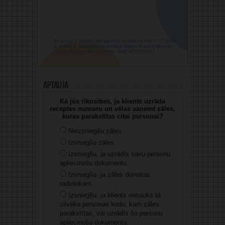
Aptauja
Kā jūs rīkosities, ja klients uzrāda
receptes numuru un vēlas saņemt zāles,
kuras parakstītas citai personai?
Neizsniegšu zāles.
Izsniegšu zāles.
Izsniegšu, ja uzrādīs savu personu
apliecinošu dokumentu.
Izsniegšu, ja zāles domātas
radiniekam.
Izsniegšu, ja klients nosauks tā
cilvēka personas kodu, kam zāles
parakstītas, vai uzrādīs šo personu
apliecinošu dokumentu.