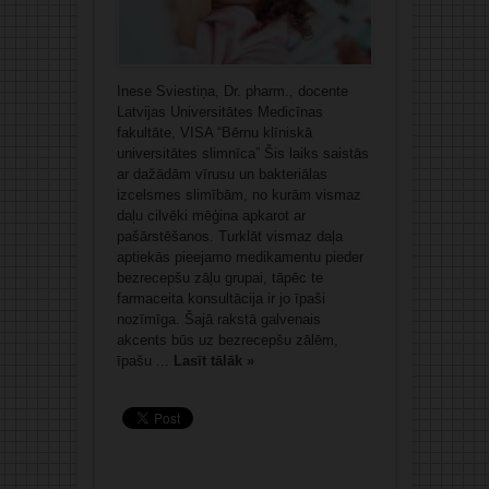
Inese Sviestiņa, Dr. pharm., docente
Latvijas Universitātes Medicīnas
fakultāte, VISA “Bērnu klīniskā
universitātes slimnīca” Šis laiks saistās
ar dažādām vīrusu un bakteriālas
izcelsmes slimībām, no kurām vismaz
daļu cilvēki mēģina apkarot ar
pašārstēšanos. Turklāt vismaz daļa
aptiekās pieejamo medikamentu pieder
bezrecepšu zāļu grupai, tāpēc te
farmaceita konsultācija ir jo īpaši
nozīmīga. Šajā rakstā galvenais
akcents būs uz bezrecepšu zālēm,
īpašu ...
Lasīt tālāk »