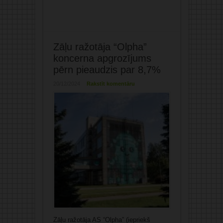
Zāļu ražotāja “Olpha”
koncerna apgrozījums
pērn pieaudzis par 8,7%
20/12/2024
Rakstīt komentāru
Zāļu ražotāja AS “Olpha” (iepriekš