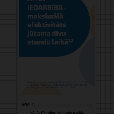
Aptauja
Kā jūs rīkosities, ja klients uzrāda