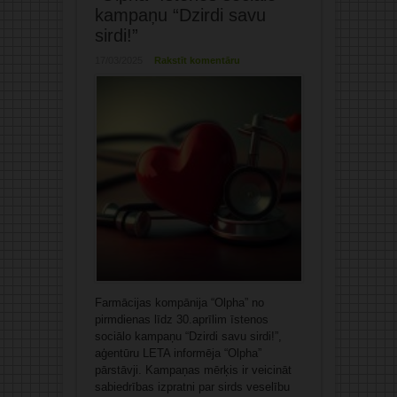
kampaņu “Dzirdi savu
sirdi!”
17/03/2025
Rakstīt komentāru
Farmācijas kompānija “Olpha” no
pirmdienas līdz 30.aprīlim īstenos
sociālo kampaņu “Dzirdi savu sirdi!”,
aģentūru LETA informēja “Olpha”
pārstāvji. Kampaņas mērķis ir veicināt
sabiedrības izpratni par sirds veselību