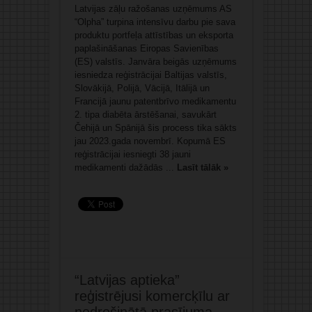
Latvijas zāļu ražošanas uzņēmums AS
“Olpha” turpina intensīvu darbu pie sava
produktu portfeļa attīstības un eksporta
paplašināšanas Eiropas Savienības
(ES) valstīs. Janvāra beigās uzņēmums
iesniedza reģistrācijai Baltijas valstīs,
Slovākijā, Polijā, Vācijā, Itālijā un
Francijā jaunu patentbrīvo medikamentu
2. tipa diabēta ārstēšanai, savukārt
Čehijā un Spānijā šis process tika sākts
jau 2023.gada novembrī. Kopumā ES
reģistrācijai iesniegti 38 jauni
medikamenti dažādās ...
Lasīt tālāk »
“Latvijas aptieka”
reģistrējusi komercķīlu ar