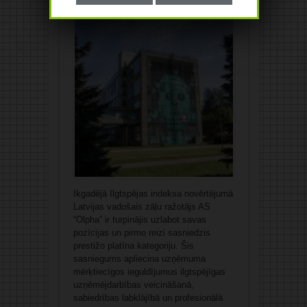
16/12/2024
Rakstīt komentāru
Ikgadējā Ilgtspējas indeksa novērtējumā
Latvijas vadošais zāļu ražotājs AS
“Olpha” ir turpinājis uzlabot savas
pozīcijas un pirmo reizi sasniedzis
prestižo platīna kategoriju. Šis
sasniegums apliecina uzņēmuma
mērķtiecīgos ieguldījumus ilgtspējīgas
uzņēmējdarbības veicināšanā,
sabiedrības labklājībā un profesionālā