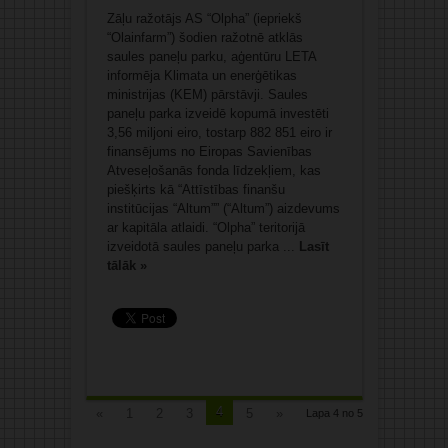
Zāļu ražotājs AS “Olpha” (iepriekš
“Olainfarm”) šodien ražotnē atklās
saules paneļu parku, aģentūru LETA
informēja Klimata un enerģētikas
ministrijas (KEM) pārstāvji. Saules
paneļu parka izveidē kopumā investēti
3,56 miljoni eiro, tostarp 882 851 eiro ir
finansējums no Eiropas Savienības
Atveseļošanās fonda līdzekļiem, kas
piešķirts kā “Attīstības finanšu
institūcijas “Altum”” (“Altum”) aizdevums
ar kapitāla atlaidi. “Olpha” teritorijā
izveidotā saules paneļu parka ...
Lasīt
tālāk »
4
«
1
2
3
5
»
Lapa 4 no 5