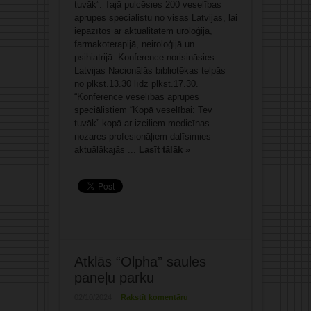
tuvāk”. Tajā pulcēsies 200 veselības
aprūpes speciālistu no visas Latvijas, lai
iepazītos ar aktualitātēm uroloģijā,
farmakoterapijā, neiroloģijā un
psihiatrijā. Konference norisināsies
Latvijas Nacionālās bibliotēkas telpās
no plkst.13.30 līdz plkst.17.30.
“Konferencē veselības aprūpes
speciālistiem “Kopā veselībai: Tev
tuvāk” kopā ar izciliem medicīnas
nozares profesionāļiem dalīsimies
aktuālākajās ...
Lasīt tālāk »
Atklās “Olpha” saules
paneļu parku
02/10/2024
Rakstīt komentāru