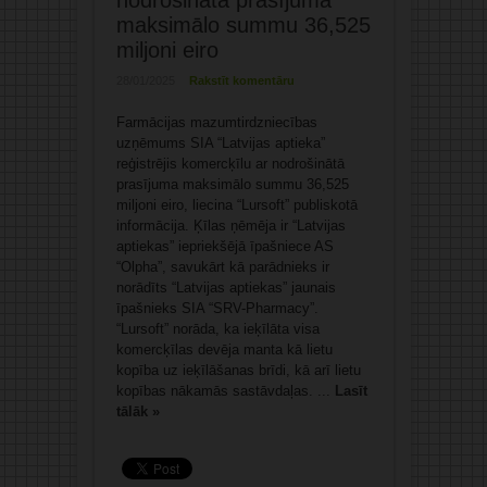
nodrošinātā prasījuma
maksimālo summu 36,525
miljoni eiro
28/01/2025
Rakstīt komentāru
Farmācijas mazumtirdzniecības
uzņēmums SIA “Latvijas aptieka”
reģistrējis komercķīlu ar nodrošinātā
prasījuma maksimālo summu 36,525
miljoni eiro, liecina “Lursoft” publiskotā
informācija. Ķīlas ņēmēja ir “Latvijas
aptiekas” iepriekšējā īpašniece AS
“Olpha”, savukārt kā parādnieks ir
norādīts “Latvijas aptiekas” jaunais
īpašnieks SIA “SRV-Pharmacy”.
“Lursoft” norāda, ka ieķīlāta visa
komercķīlas devēja manta kā lietu
kopība uz ieķīlāšanas brīdi, kā arī lietu
kopības nākamās sastāvdaļas. ...
Lasīt
tālāk »