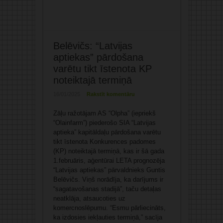
Belēvičs: “Latvijas
aptiekas” pārdošana
varētu tikt īstenota KP
noteiktajā termiņā
16/01/2025
Rakstīt komentāru
Zāļu ražotājam AS “Olpha” (iepriekš
“Olainfarm”) piederošo SIA “Latvijas
aptieka” kapitāldaļu pārdošana varētu
tikt īstenota Konkurences padomes
(KP) noteiktajā termiņā, kas ir šā gada
1.februāris, aģentūrai LETA prognozēja
“Latvijas aptiekas” pārvaldnieks Guntis
Belēvičs. Viņš norādīja, ka darījums ir
“sagatavošanas stadijā”, taču detaļas
neatklāja, atsaucoties uz
komercnoslēpumu. “Esmu pārliecināts,
ka izdosies iekļauties termiņā,” sacīja