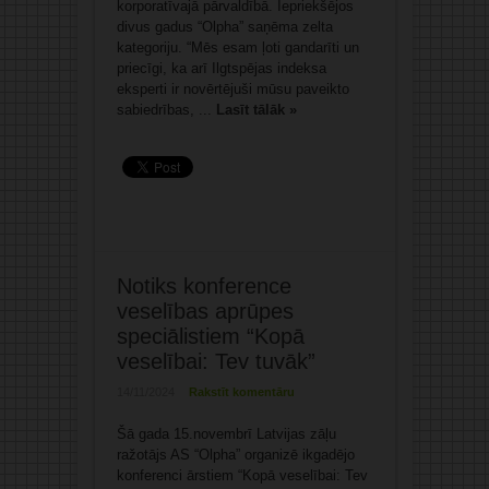
korporatīvajā pārvaldībā. Iepriekšējos
divus gadus “Olpha” saņēma zelta
kategoriju. “Mēs esam ļoti gandarīti un
priecīgi, ka arī Ilgtspējas indeksa
eksperti ir novērtējuši mūsu paveikto
sabiedrības, ...
Lasīt tālāk »
Notiks konference
veselības aprūpes
speciālistiem “Kopā
veselībai: Tev tuvāk”
14/11/2024
Rakstīt komentāru
Šā gada 15.novembrī Latvijas zāļu
ražotājs AS “Olpha” organizē ikgadējo
konferenci ārstiem “Kopā veselībai: Tev