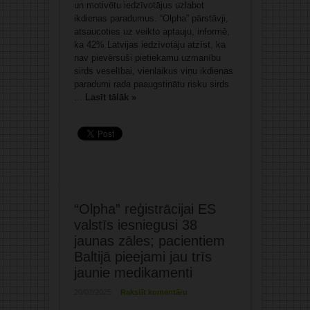
un motivētu iedzīvotājus uzlabot
ikdienas paradumus. “Olpha” pārstāvji,
atsaucoties uz veikto aptauju, informē,
ka 42% Latvijas iedzīvotāju atzīst, ka
nav pievērsuši pietiekamu uzmanību
sirds veselībai, vienlaikus viņu ikdienas
paradumi rada paaugstinātu risku sirds
...
Lasīt tālāk »
“Olpha” reģistrācijai ES
valstīs iesniegusi 38
jaunas zāles; pacientiem
Baltijā pieejami jau trīs
jaunie medikamenti
20/02/2025
Rakstīt komentāru