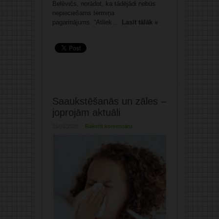
Belēvičs, norādot, ka tādējādi nebūs
nepieciešams termiņa
pagarinājums. “Atliek ...
Lasīt tālāk »
Saaukstēšanās un zāles –
joprojām aktuāli
15/01/2025
Rakstīt komentāru