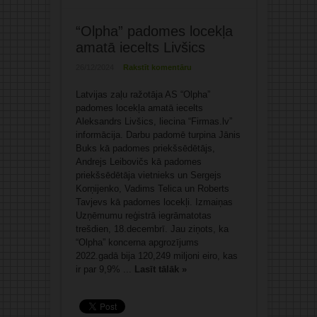
“Olpha” padomes locekļa
amatā iecelts Livšics
26/12/2024
Rakstīt komentāru
Latvijas zaļu ražotāja AS “Olpha”
padomes locekļa amatā iecelts
Aleksandrs Livšics, liecina “Firmas.lv”
informācija. Darbu padomē turpina Jānis
Buks kā padomes priekšsēdētājs,
Andrejs Leibovičs kā padomes
priekšsēdētāja vietnieks un Sergejs
Korņijenko, Vadims Telica un Roberts
Tavjevs kā padomes locekļi. Izmaiņas
Uzņēmumu reģistrā iegrāmatotas
trešdien, 18.decembrī. Jau ziņots, ka
“Olpha” koncerna apgrozījums
2022.gadā bija 120,249 miljoni eiro, kas
ir par 9,9% ...
Lasīt tālāk »