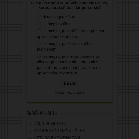
receptes numuru un vēlas saņemt zāles,
kuras parakstītas citai personai?
Neizsniegšu zāles.
Izsniegšu zāles.
Izsniegšu, ja uzrādīs savu personu
apliecinošu dokumentu.
Izsniegšu, ja zāles domātas
radiniekam.
Izsniegšu, ja klients nosauks tā
cilvēka personas kodu, kam zāles
parakstītas, vai uzrādīs šo personu
apliecinošu dokumentu.
Skatīt rezultātus
Svarīgas saites
ZĀĻU REĢISTRS
KOMPENSĒJAMĀS ZĀLES
UZTURA BAGĀTINĀTĀJI