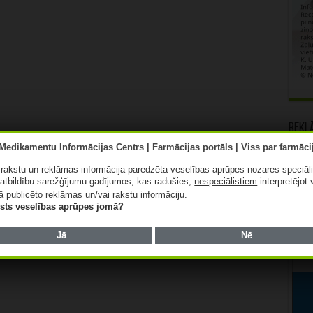
Rekl
ā rakstu un reklāmas informācija paredzēta veselības aprūpes nozares speciāl
atbildību sarežģījumu gadījumos, kas radušies,
nespeciālistiem
interpretējot 
ā publicēto reklāmas un/vai rakstu informāciju.
lists veselības aprūpes jomā?
Jā
Nē