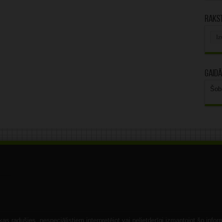
Rakst
Rak
arhī
Gaidā
Šob
s radušies, nespeciālistiem interpretējot vai nelietderīgi izmantojot šo infor