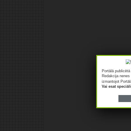
Portālā publicēt
Redakcija nenes 
izmantojot Portāl
Vai esat speciā