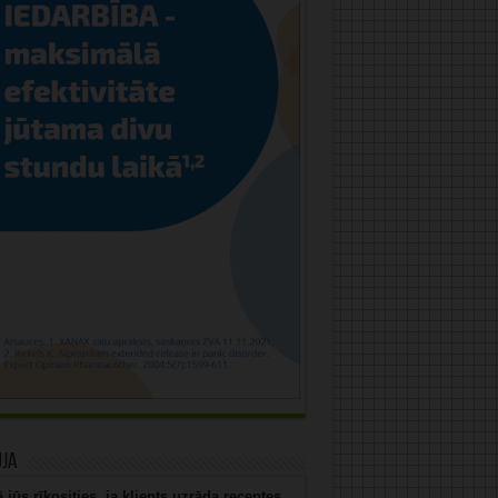
uja
 jūs rīkosities, ja klients uzrāda receptes