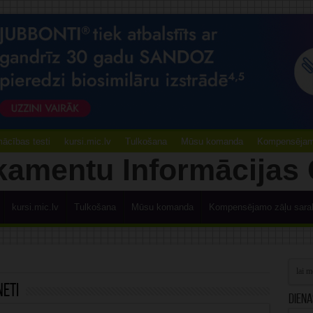
ācības testi
kursi.mic.lv
Tulkošana
Mūsu komanda
Kompensējamo
kursi.mic.lv
Tulkošana
Mūsu komanda
Kompensējamo zāļu sara
eti
Diena