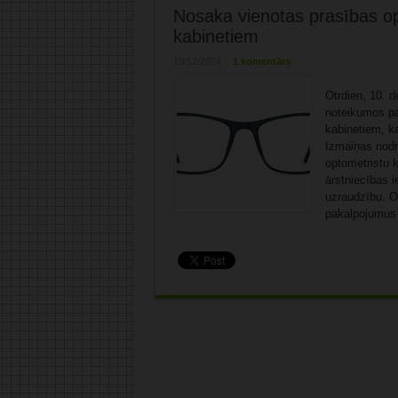
Nosaka vienotas prasības opt
kabinetiem
10/12/2024
1 komentārs
Otrdien, 10. d
noteikumos pa
kabinetiem, ka
Izmaiņas nodr
optometristu k
ārstniecības i
uzraudzību. O
pakalpojumus 