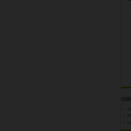
Svarī
Z
K
U