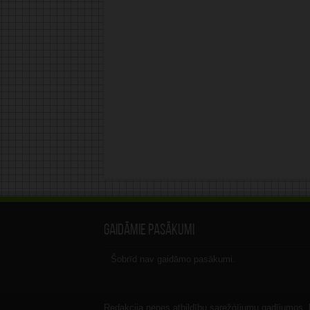
Gaidāmie pasākumi
Šobrīd nav gaidāmo pasākumi.
Redakcija nenes atbildību sarežģījumu gadījumos, ka