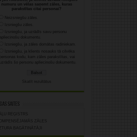
numuru un vēlas saņemt zāles, kuras
parakstītas citai personai?
Neizsniegšu zāles.
Izsniegšu zāles.
Izsniegšu, ja uzrādīs savu personu
apliecinošu dokumentu.
Izsniegšu, ja zāles domātas radiniekam.
Izsniegšu, ja klients nosauks tā cilvēka
personas kodu, kam zāles parakstītas, vai
uzrādīs šo personu apliecinošu dokumentu.
Skatīt rezultātus
gas saites
ĀĻU REĢISTRS
OMPENSĒJAMĀS ZĀLES
ZTURA BAGĀTINĀTĀJI