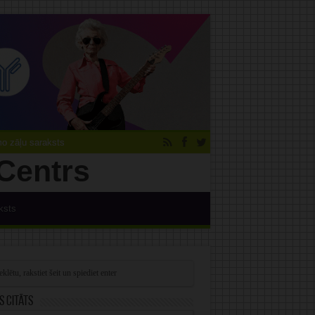
 zāļu saraksts
ksts
s citāts