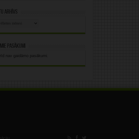
u arhīvs
stu
vs
mie pasākumi
rīd nav gaidāmo pasākumi.
māciju.