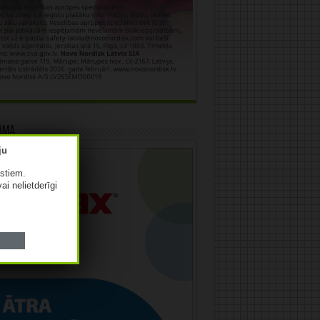
āma
istiem.
vai nelietderīgi