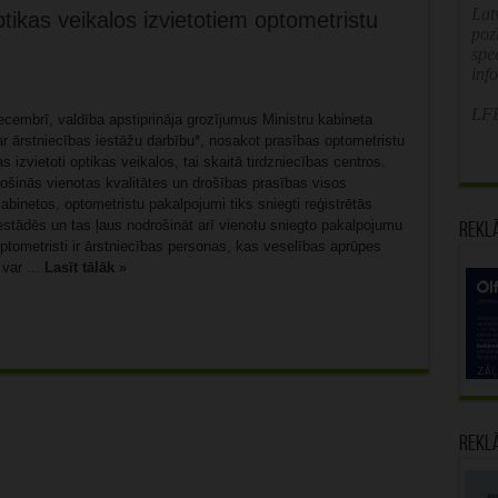
Latv
ikas veikalos izvietotiem optometristu
poz
spe
inf
LFB
ecembrī, valdība apstiprināja grozījumus Ministru kabineta
r ārstniecības iestāžu darbību*, nosakot prasības optometristu
s izvietoti optikas veikalos, tai skaitā tirdzniecības centros.
ošinās vienotas kvalitātes un drošības prasības visos
abinetos, optometristu pakalpojumi tiks sniegti reģistrētās
estādēs un tas ļaus nodrošināt arī vienotu sniegto pakalpojumu
Rekl
ptometristi ir ārstniecības personas, kas veselības aprūpes
var ...
Lasīt tālāk »
Rekl