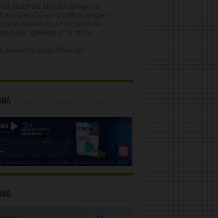
ijā jāstiprina klīniskā farmaceita
īcijas slimnīcā un veselības aprūpes
ciālistu komandā, kā arī jāuzlabo
ormācijas apmaiņa ar ārstiem.
 prezidente Zane Melberga
āma
āma