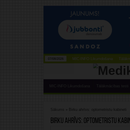
MIC-INFO Likumdošana
Tālākm
07/08/2026
MIC-INFO Likumdošana
Tālākmācības testi
Sākums
»
Birku ahrīvs: optometristu kabineti
Birku ahrīvs:
optometristu kabin