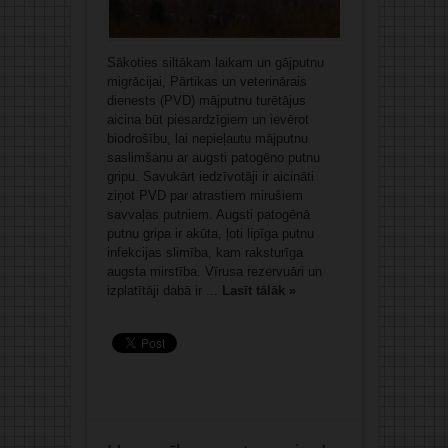
Sākoties siltākam laikam un gājputnu
migrācijai, Pārtikas un veterinārais
dienests (PVD) mājputnu turētājus
aicina būt piesardzīgiem un ievērot
biodrošību, lai nepieļautu mājputnu
saslimšanu ar augsti patogēno putnu
gripu. Savukārt iedzīvotāji ir aicināti
ziņot PVD par atrastiem mirušiem
savvaļas putniem. Augsti patogēnā
putnu gripa ir akūta, ļoti lipīga putnu
infekcijas slimība, kam raksturīga
augsta mirstība. Vīrusa rezervuāri un
izplatītāji dabā ir ...
Lasīt tālāk »