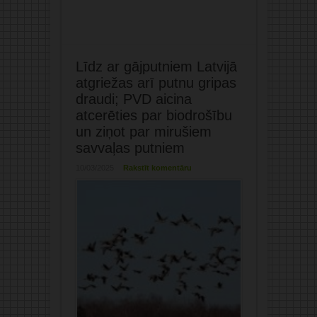
Līdz ar gājputniem Latvijā
atgriežas arī putnu gripas
draudi; PVD aicina
atcerēties par biodrošību
un ziņot par mirušiem
savvaļas putniem
10/03/2025
Rakstīt komentāru