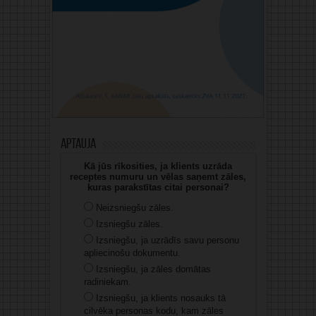
Aptauja
Kā jūs rīkosities, ja klients uzrāda
receptes numuru un vēlas saņemt zāles,
kuras parakstītas citai personai?
Neizsniegšu zāles.
Izsniegšu zāles.
Izsniegšu, ja uzrādīs savu personu
apliecinošu dokumentu.
Izsniegšu, ja zāles domātas
radiniekam.
Izsniegšu, ja klients nosauks tā
cilvēka personas kodu, kam zāles