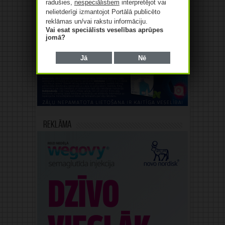
radušies,
nespeciālistiem
interpretējot vai
nelietderīgi izmantojot Portālā publicēto
reklāmas un/vai rakstu informāciju.
Vai esat speciālists veselības aprūpes
jomā?
Reklāma
Jā
Nē
Reklāma