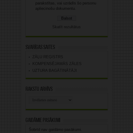
parakstītas, vai uzrādīs šo personu
apliecinošu dokumentu.
Skatīt rezultātus
Svarīgas saites
ZĀĻU REĢISTRS
KOMPENSĒJAMĀS ZĀLES
UZTURA BAGĀTINĀTĀJI
Rakstu arhīvs
Rakstu
arhīvs
Gaidāmie pasākumi
Šobrīd nav gaidāmo pasākumi.