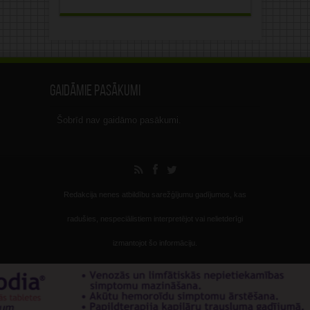
Gaidāmie pasākumi
Šobrīd nav gaidāmo pasākumi.
Redakcija nenes atbildību sarežģījumu gadījumos, kas
radušies, nespeciālistiem interpretējot vai nelietderīgi
izmantojot šo informāciju.