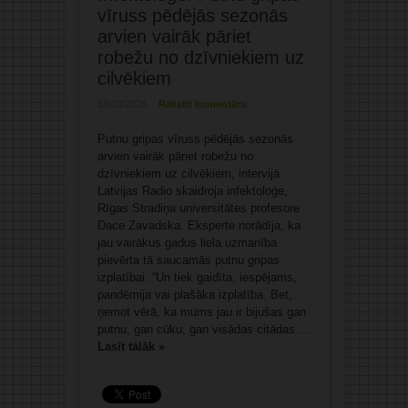
vīruss pēdējās sezonās
arvien vairāk pāriet
robežu no dzīvniekiem uz
cilvēkiem
18/03/2026
Rakstīt komentāru
Putnu gripas vīruss pēdējās sezonās
arvien vairāk pāriet robežu no
dzīvniekiem uz cilvēkiem, intervijā
Latvijas Radio skaidroja infektoloģe,
Rīgas Stradiņa universitātes profesore
Dace Zavadska. Eksperte norādīja, ka
jau vairākus gadus liela uzmanība
pievērta tā saucamās putnu gripas
izplatībai. “Un tiek gaidīta, iespējams,
pandēmija vai plašāka izplatība. Bet,
ņemot vērā, ka mums jau ir bijušas gan
putnu, gan cūku, gan visādas citādas ...
Lasīt tālāk »