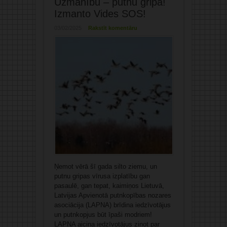
Uzmanību – putnu gripa!
Izmanto Vides SOS!
03/02/2025
Rakstīt komentāru
Ņemot vērā šī gada silto ziemu, un
putnu gripas vīrusa izplatību gan
pasaulē, gan tepat, kaimiņos Lietuvā,
Latvijas Apvienotā putnkopības nozares
asociācija (LAPNA) brīdina iedzīvotājus
un putnkopjus būt īpaši modriem!
LAPNA aicina iedzīvotājus ziņot par