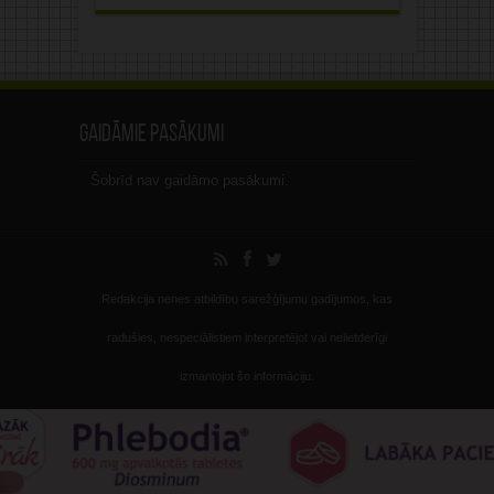
Gaidāmie pasākumi
Šobrīd nav gaidāmo pasākumi.
Redakcija nenes atbildību sarežģījumu gadījumos, kas
radušies, nespeciālistiem interpretējot vai nelietderīgi
izmantojot šo informāciju.