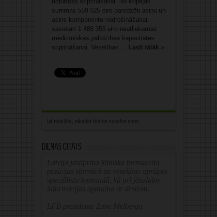
noturības stiprināšanai. No kopējās
summas 559 625 eiro paredzēti asiņu un
asins komponentu nodrošināšanai,
savukārt 1 486 355 eiro neatliekamās
medicīniskās palīdzības kapacitātes
stiprināšanai. Veselības ...
Lasīt tālāk »
Dienas citāts
Latvijā jāstiprina klīniskā farmaceita
pozīcijas slimnīcā un veselības aprūpes
speciālistu komandā, kā arī jāuzlabo
informācijas apmaiņa ar ārstiem.
LFB prezidente Zane Melberga