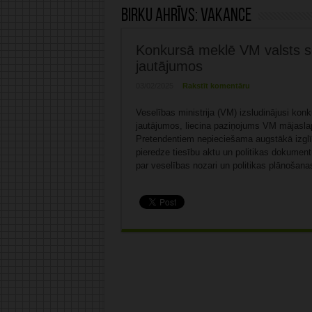
Birku ahrīvs:
vakance
Konkursā meklē VM valsts sek
jautājumos
03/02/2025
Rakstīt komentāru
Veselības ministrija (VM) izsludinājusi kon
jautājumos, liecina paziņojums VM mājaslap
Pretendentiem nepieciešama augstākā izglīt
pieredze tiesību aktu un politikas dokument
par veselības nozari un politikas plānošanas