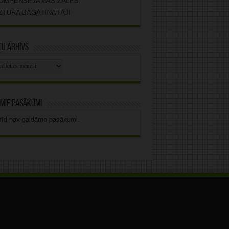
OMPENSĒJAMĀS ZĀLES
ZTURA BAGĀTINĀTĀJI
u arhīvs
stu
vs
mie pasākumi
rīd nav gaidāmo pasākumi.