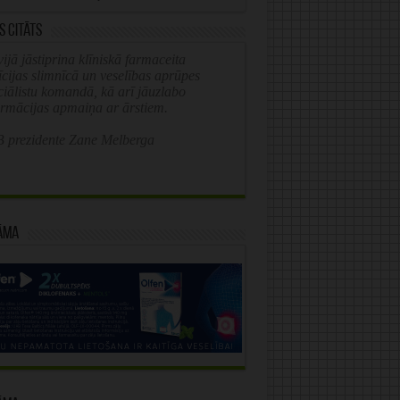
s citāts
ijā jāstiprina klīniskā farmaceita
īcijas slimnīcā un veselības aprūpes
ciālistu komandā, kā arī jāuzlabo
ormācijas apmaiņa ar ārstiem.
 prezidente Zane Melberga
āma