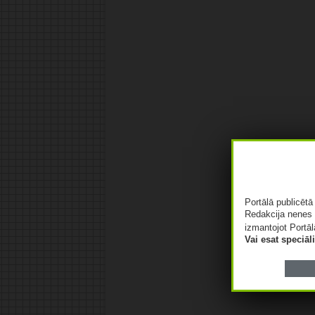
Portālā publicēt
Redakcija nenes 
izmantojot Portāl
Vai esat speciā