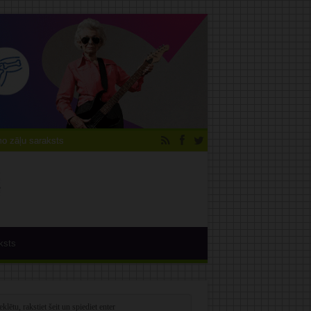
 zāļu saraksts
ksts