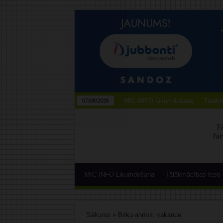
MIC-INFO Likumdošana
Tālākm
07/08/2026
MIC-INFO Likumdošana
Tālākmācības testi
Sākums
»
Birku ahrīvs: vakance