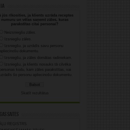
uja
 jūs rīkosities, ja klients uzrāda receptes
numuru un vēlas saņemt zāles, kuras
parakstītas citai personai?
Neizsniegšu zāles.
Izsniegšu zāles.
Izsniegšu, ja uzrādīs savu personu
apliecinošu dokumentu.
Izsniegšu, ja zāles domātas radiniekam.
Izsniegšu, ja klients nosauks tā cilvēka
personas kodu, kam zāles parakstītas, vai
uzrādīs šo personu apliecinošu dokumentu.
Skatīt rezultātus
gas saites
ĀĻU REĢISTRS