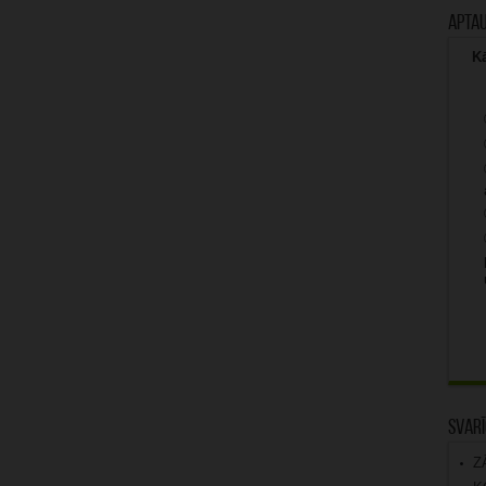
Apta
Kā
Svarī
Z