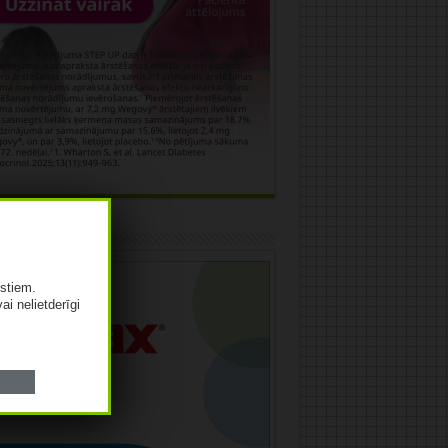
āma
istiem.
vai nelietderīgi