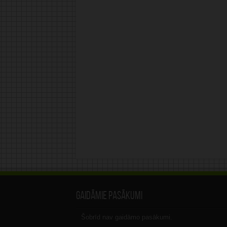
Gaidāmie pasākumi
Šobrīd nav gaidāmo pasākumi.