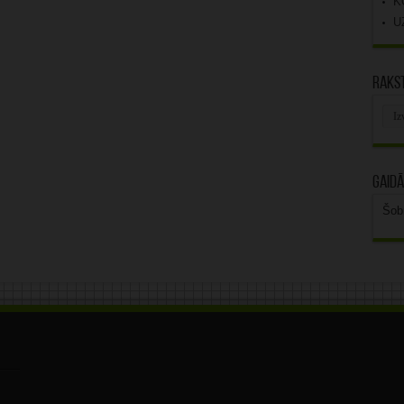
K
U
Rakst
Rak
arhī
Gaidā
Šob