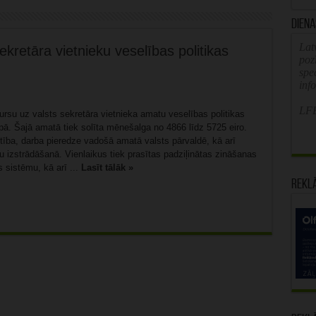
Diena
Latv
retāra vietnieku veselības politikas
poz
spe
inf
LFB
kursu uz valsts sekretāra vietnieka amatu veselības politikas
ā. Šajā amatā tiek solīta mēnešalga no 4866 līdz 5725 eiro.
ība, darba pieredze vadošā amatā valsts pārvaldē, kā arī
u izstrādāšanā. Vienlaikus tiek prasītas padziļinātas zināšanas
 sistēmu, kā arī ...
Lasīt tālāk »
Rekl