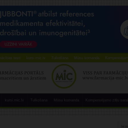
ācības testi
kursi.mic.lv
Tulkošana
Mūsu komanda
Kompensējamo
kursi.mic.lv
Tulkošana
Mūsu komanda
Kompensējamo zāļu sara