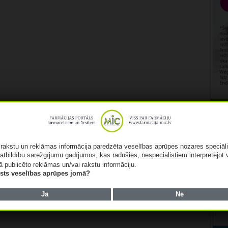
Rekl
ā rakstu un reklāmas informācija paredzēta veselības aprūpes nozares speciāl
atbildību sarežģījumu gadījumos, kas radušies,
nespeciālistiem
interpretējot 
ā publicēto reklāmas un/vai rakstu informāciju.
lists veselības aprūpes jomā?
Jā
Nē