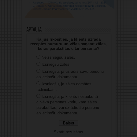
Aptauja
Kā jūs rīkosities, ja klients uzrāda
receptes numuru un vēlas saņemt zāles,
kuras parakstītas citai personai?
Neizsniegšu zāles.
Izsniegšu zāles.
Izsniegšu, ja uzrādīs savu personu
apliecinošu dokumentu.
Izsniegšu, ja zāles domātas
radiniekam.
Izsniegšu, ja klients nosauks tā
cilvēka personas kodu, kam zāles
parakstītas, vai uzrādīs šo personu
apliecinošu dokumentu.
Skatīt rezultātus