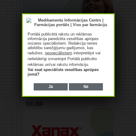
Portālā publicētā rakstu un reklāmas
informācija paredzēta veselības aprūpes
nozares speciālistiem. Redakcija nenes
atbildību sarežģījumu gadījumos, kas
radušies,
nespeciālistiem
interpretējot vai
nelietderīgi izmantojot Portālā publicēto
reklāmas un/vai rakstu informāciju.
Vai esat speciālists veselības aprūpes
jomā?
Jā
Nē
Reklāma