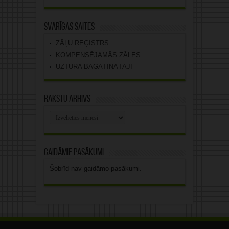
Svarīgas saites
ZĀĻU REĢISTRS
KOMPENSĒJAMĀS ZĀLES
UZTURA BAGĀTINĀTĀJI
Rakstu arhīvs
Rakstu
arhīvs
Gaidāmie pasākumi
Šobrīd nav gaidāmo pasākumi.