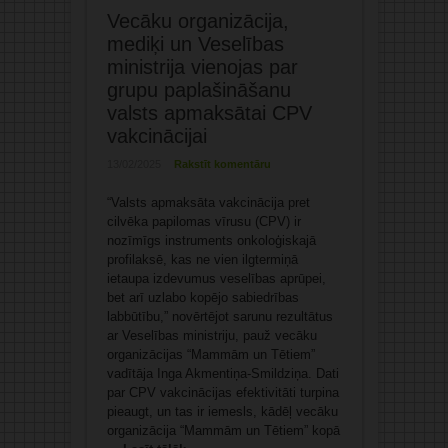
Vecāku organizācija,
mediķi un Veselības
ministrija vienojas par
grupu paplašināšanu
valsts apmaksātai CPV
vakcinācijai
13/02/2025
Rakstīt komentāru
“Valsts apmaksāta vakcinācija pret
cilvēka papilomas vīrusu (CPV) ir
nozīmīgs instruments onkoloģiskajā
profilaksē, kas ne vien ilgtermiņā
ietaupa izdevumus veselības aprūpei,
bet arī uzlabo kopējo sabiedrības
labbūtību,” novērtējot sarunu rezultātus
ar Veselības ministriju, pauž vecāku
organizācijas “Mammām un Tētiem”
vadītāja Inga Akmentiņa-Smildziņa. Dati
par CPV vakcinācijas efektivitāti turpina
pieaugt, un tas ir iemesls, kādēļ vecāku
organizācija “Mammām un Tētiem” kopā