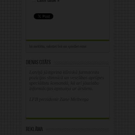
...
Lasīt tālāk »
Dienas citāts
Latvijā jāstiprina klīniskā farmaceita
pozīcijas slimnīcā un veselības aprūpes
speciālistu komandā, kā arī jāuzlabo
informācijas apmaiņa ar ārstiem.
LFB prezidente Zane Melberga
Reklāma