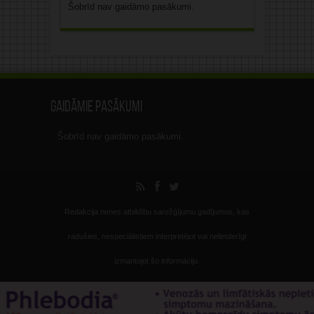
Šobrīd nav gaidāmo pasākumi.
Gaidāmie pasākumi
Šobrīd nav gaidāmo pasākumi.
Redakcija nenes atbildību sarežģījumu gadījumos, kas
radušies, nespeciālistiem interpretējot vai nelietderīgi
izmantojot šo informāciju.