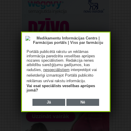
Portālā publicētā rakstu un reklāmas
informācija paredzēta veselības aprūpes
nozares speciālistiem. Redakcija nenes
atbildību sarežģījumu gadījumos, kas
radušies,
nespeciālistiem
interpretējot vai
nelietderīgi izmantojot Portālā publicēto
reklāmas un/vai rakstu informāciju.
Vai esat speciālists veselības aprūpes
jomā?
Jā
Nē