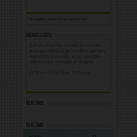
Dienas citāts
Latvijā jāstiprina klīniskā farmaceita
pozīcijas slimnīcā un veselības aprūpes
speciālistu komandā, kā arī jāuzlabo
informācijas apmaiņa ar ārstiem.
LFB prezidente Zane Melberga
Reklāma
Reklāma