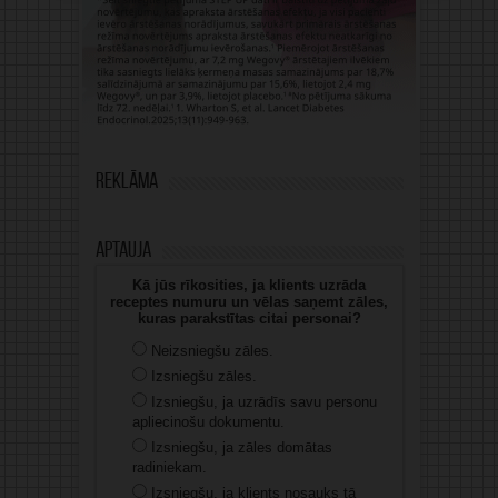
Reklāma
Aptauja
Kā jūs rīkosities, ja klients uzrāda
receptes numuru un vēlas saņemt zāles,
kuras parakstītas citai personai?
Neizsniegšu zāles.
Izsniegšu zāles.
Izsniegšu, ja uzrādīs savu personu
apliecinošu dokumentu.
Izsniegšu, ja zāles domātas
radiniekam.
Izsniegšu, ja klients nosauks tā