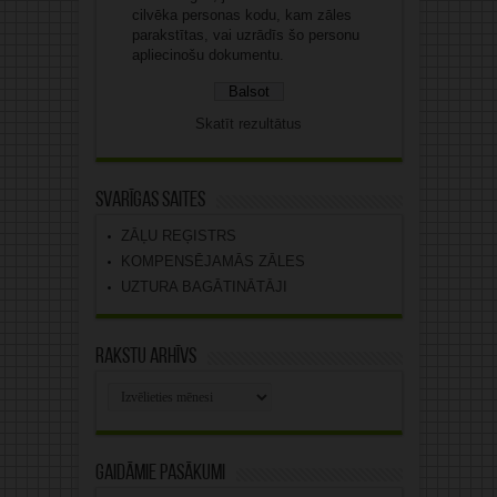
cilvēka personas kodu, kam zāles
parakstītas, vai uzrādīs šo personu
apliecinošu dokumentu.
Skatīt rezultātus
Svarīgas saites
ZĀĻU REĢISTRS
KOMPENSĒJAMĀS ZĀLES
UZTURA BAGĀTINĀTĀJI
Rakstu arhīvs
Rakstu
arhīvs
Gaidāmie pasākumi