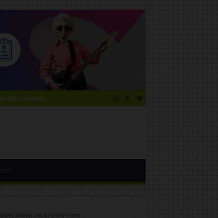
 zāļu saraksts
ksts