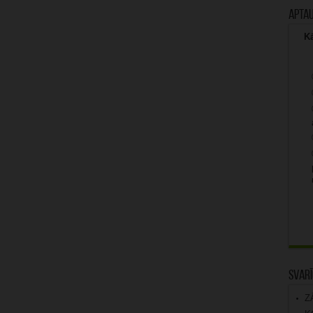
Apta
Kā
Svarī
Z