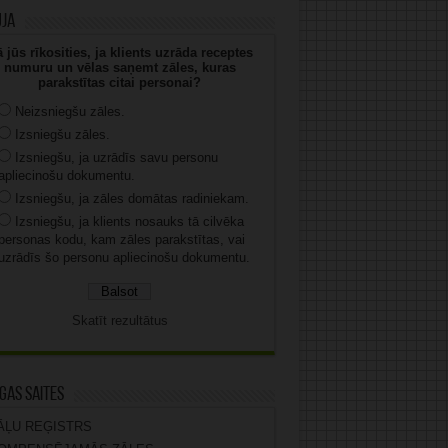
uja
 jūs rīkosities, ja klients uzrāda receptes
numuru un vēlas saņemt zāles, kuras
parakstītas citai personai?
Neizsniegšu zāles.
Izsniegšu zāles.
Izsniegšu, ja uzrādīs savu personu
apliecinošu dokumentu.
Izsniegšu, ja zāles domātas radiniekam.
Izsniegšu, ja klients nosauks tā cilvēka
personas kodu, kam zāles parakstītas, vai
uzrādīs šo personu apliecinošu dokumentu.
Skatīt rezultātus
gas saites
ĀĻU REĢISTRS