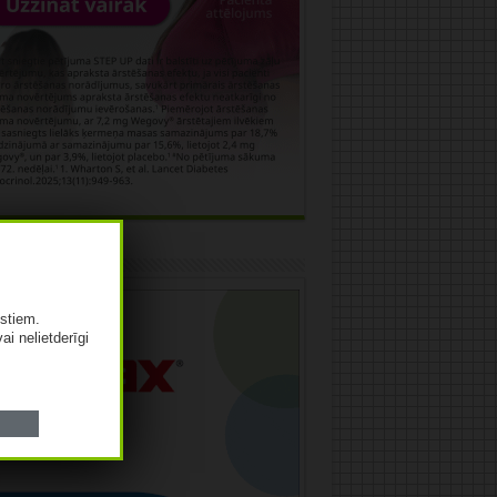
āma
istiem.
vai nelietderīgi