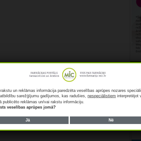
Rekl
ā rakstu un reklāmas informācija paredzēta veselības aprūpes nozares speciāl
atbildību sarežģījumu gadījumos, kas radušies,
nespeciālistiem
interpretējot 
ā publicēto reklāmas un/vai rakstu informāciju.
lists veselības aprūpes jomā?
Jā
Nē