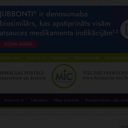
ācības testi
kursi.mic.lv
Tulkošana
Mūsu komanda
Kompensējamo
kursi.mic.lv
Tulkošana
Mūsu komanda
Kompensējamo zāļu sara