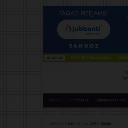
MIC-INFO Likumdošana
Tālākm
07/08/2026
MIC-INFO Likumdošana
Tālākmācības testi
Sākums
»
Birku ahrīvs: Zinta Rugāja