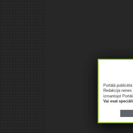
Portālā publicēt
Redakcija nenes 
izmantojot Portāl
Vai esat speciā