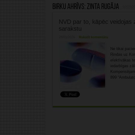
Birku ahrīvs:
Zinta Rugāja
NVD par to, kāpēc veidojas
sarakstu
28/01/2026
Rakstīt komentāru
Ne tikai pacie
Rindas uz Kom
efektīvākas te
iedarbīgas zāl
Kompensējamo 
899 “Ambulato