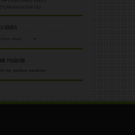
OMPENSĒJAMĀS ZĀLES
ZTURA BAGĀTINĀTĀJI
u arhīvs
stu
vs
mie pasākumi
rīd nav gaidāmo pasākumi.