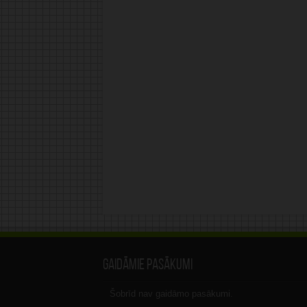
Gaidāmie pasākumi
Šobrīd nav gaidāmo pasākumi.