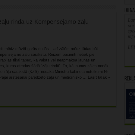
Diena
Latv
 zāļu rinda uz Kompensējamo zāļu
poz
spe
inf
LFB
nti mēdz stāvēt garās rindās – arī zālēm mēdz tādas būt.
pensējamo zāļu sarakstu. Reizēm pacienti netiek pie
rapijas tikai tāpēc, ka valsts vēl neapmaksā jaunas un
es, kuras atrodas šādā “zāļu rindā”. To, kā jaunas zāles nonāk
zāļu sarakstā (KZS), nosaka Ministru kabineta noteikumi Nr.
rajai ārstēšanai paredzēto zāļu un medicīnisko ...
Lasīt tālāk »
Rekl