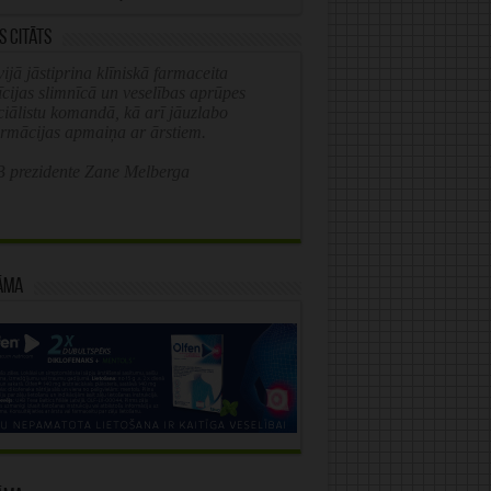
s citāts
ijā jāstiprina klīniskā farmaceita
īcijas slimnīcā un veselības aprūpes
ciālistu komandā, kā arī jāuzlabo
ormācijas apmaiņa ar ārstiem.
 prezidente Zane Melberga
āma