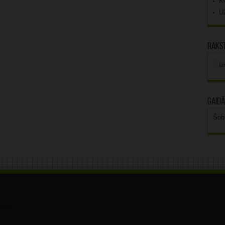
K
U
Rakst
Rak
arhī
Gaidā
Šob