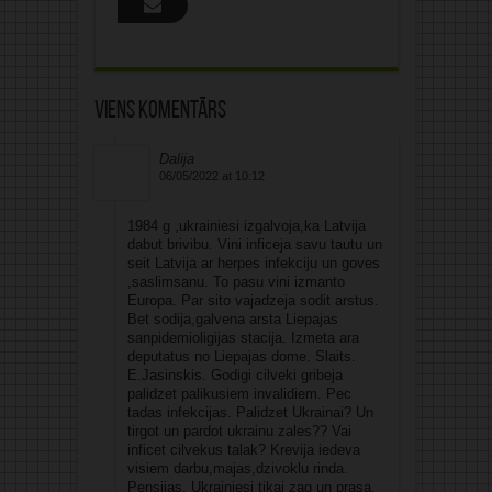
Viens komentārs
Dalija
06/05/2022 at 10:12
1984 g ,ukrainiesi izgalvoja,ka Latvija
dabut brivibu. Vini inficeja savu tautu un
seit Latvija ar herpes infekciju un goves
,saslimsanu. To pasu vini izmanto
Europa. Par sito vajadzeja sodit arstus.
Bet sodija,galvena arsta Liepajas
sanpidemioligijas stacija. Izmeta ara
deputatus no Liepajas dome. Slaits.
E.Jasinskis. Godigi cilveki gribeja
palidzet palikusiem invalidiem. Pec
tadas infekcijas. Palidzet Ukrainai? Un
tirgot un pardot ukrainu zales?? Vai
inficet cilvekus talak? Krevija iedeva
visiem darbu,majas,dzivoklu rinda.
Pensijas. Ukrainiesi tikai zag un prasa.