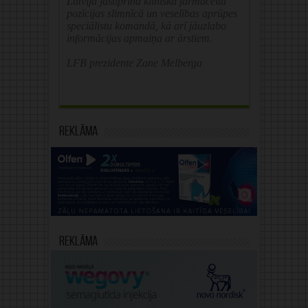
Latvijā jāstiprina klīniskā farmaceita
pozīcijas slimnīcā un veselības aprūpes
speciālistu komandā, kā arī jāuzlabo
informācijas apmaiņa ar ārstiem.
LFB prezidente Zane Melberga
Reklāma
Reklāma