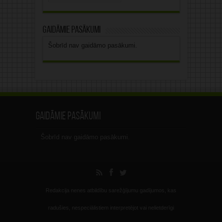
arhīvs
Gaidāmie pasākumi
Šobrīd nav gaidāmo pasākumi.
Gaidāmie pasākumi
Šobrīd nav gaidāmo pasākumi.
Redakcija nenes atbildību sarežģījumu gadījumos, kas
radušies, nespeciālistiem interpretējot vai nelietderīgi