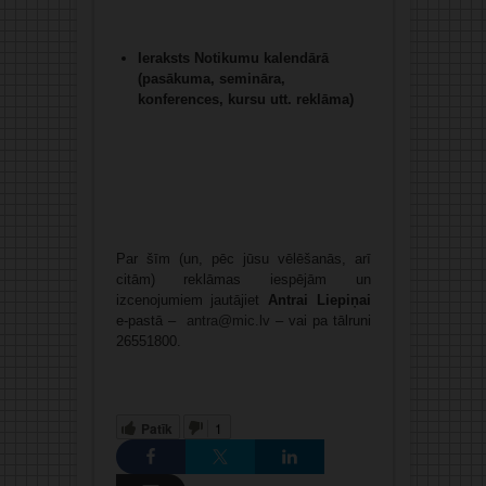
Ieraksts Notikumu kalendārā
(pasākuma, semināra,
konferences, kursu utt. reklāma)
Par šīm (un, pēc jūsu vēlēšanās, arī
citām) reklāmas iespējām un
izcenojumiem jautājiet
Antrai Liepiņai
e-pastā –
antra@mic.lv
– vai pa tālruni
26551800.
Patīk
1