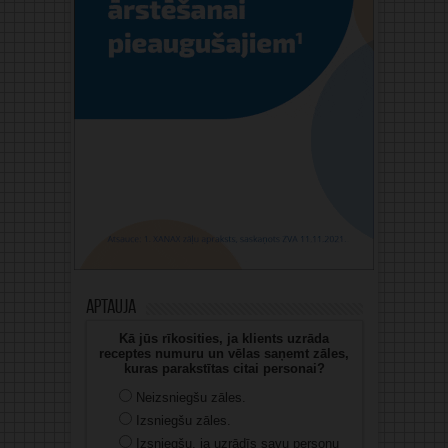
Aptauja
Kā jūs rīkosities, ja klients uzrāda
receptes numuru un vēlas saņemt zāles,
kuras parakstītas citai personai?
Neizsniegšu zāles.
Izsniegšu zāles.
Izsniegšu, ja uzrādīs savu personu