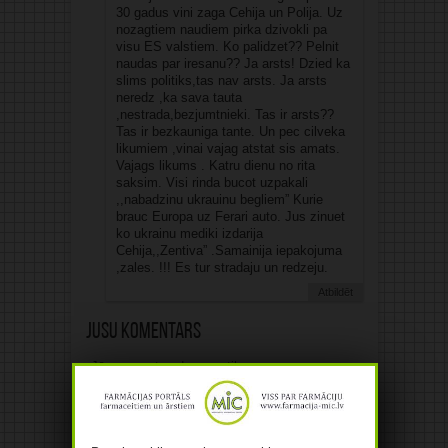
30 gadus vini zaga Cehija un Polija. Uz
nozagtiem naudiem pirka dzivokli pa
visu ES valstiem. Ko palidzet?? Pelnit
naudas par iresanu?? Ja arsts! Dzied ka
slims politiks,tas nav arsts. Ja arsts
neredz ,ka sava tauta
,nestrada,bezjumtnieki. Tas ir arsts??
Tas ir bezkauniga tante. Un pec cilveka
likumiem ,vinai vajag atstat sis amats.
Vajags likums . Katru dienu no rita
saksim. Visi rinda bucot uzpakali
,,nabadzinu ukrauinu begliem” Kurie
brauc Europa uz Ferari auto. Jus zinuet
ko ukrainu mediki izdarija
Cehija,,Zentiva” .Samainija iepakojuma
,zales. !!! Es tur stradaju un redzeju.
Atbildēt
Jūsu komentārs
Jūsu e-pasta adrese netiks
publicēta.Atzīmētie lauki ir obligāti
*