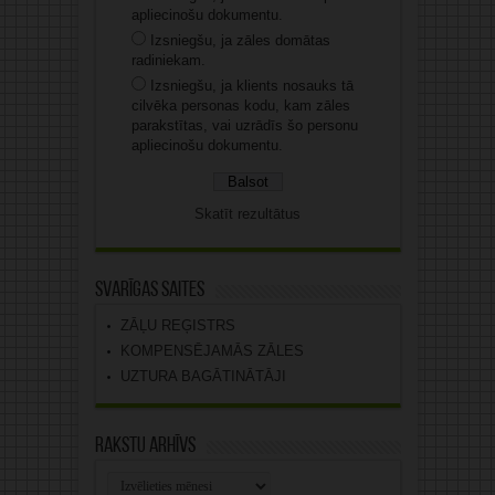
apliecinošu dokumentu.
Izsniegšu, ja zāles domātas
radiniekam.
Izsniegšu, ja klients nosauks tā
cilvēka personas kodu, kam zāles
parakstītas, vai uzrādīs šo personu
apliecinošu dokumentu.
Skatīt rezultātus
Svarīgas saites
ZĀĻU REĢISTRS
KOMPENSĒJAMĀS ZĀLES
UZTURA BAGĀTINĀTĀJI
Rakstu arhīvs
Rakstu