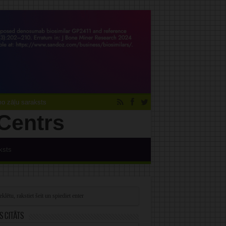
 zāļu saraksts
ksts
s citāts