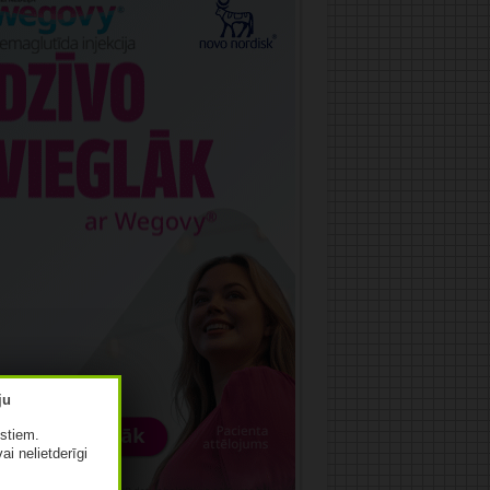
istiem.
vai nelietderīgi