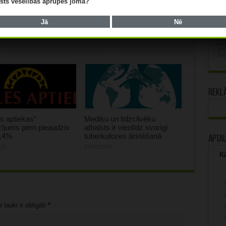
Valdība apstiprina vakcinācijas plānu
lists veselības aprūpes jomā?
Jā
Nē
Rekl
s aptiekas”
Mediķu un līdzcilvēku
ījums pērn pieaudzis
atbalsts ir vienlīdz svarīgi
0,4%
tuberkulozes ārstēšanā
Apta
026
07/08/2026
Kā
lauki ir obligāti
*