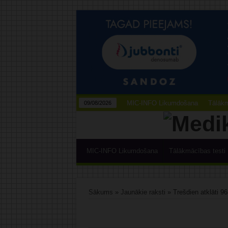
MIC-INFO Likumdošana
Tālākm
09/08/2026
MIC-INFO Likumdošana
Tālākmācības testi
Sākums
»
Jaunākie raksti
»
Trešdien atklāti 9