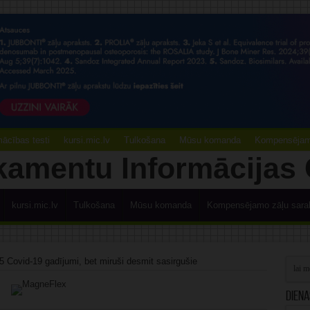
ācības testi
kursi.mic.lv
Tulkošana
Mūsu komanda
Kompensējamo
kursi.mic.lv
Tulkošana
Mūsu komanda
Kompensējamo zāļu sara
65 Covid-19 gadījumi, bet miruši desmit sasirgušie
Diena