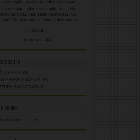
Izsniegšu, ja zāles domātas radiniekam.
Izsniegšu, ja klients nosauks tā cilvēka
personas kodu, kam zāles parakstītas, vai
uzrādīs šo personu apliecinošu dokumentu.
Skatīt rezultātus
gas saites
ĀĻU REĢISTRS
OMPENSĒJAMĀS ZĀLES
ZTURA BAGĀTINĀTĀJI
u arhīvs
stu
vs