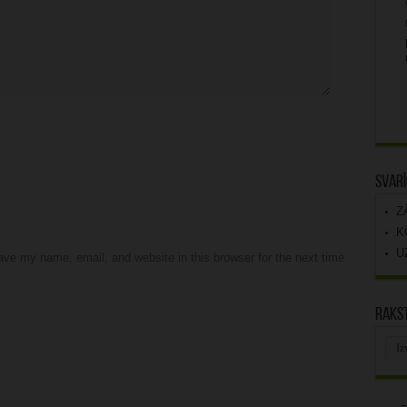
Svarī
Z
K
U
ve my name, email, and website in this browser for the next time
Rakst
Rak
arhī