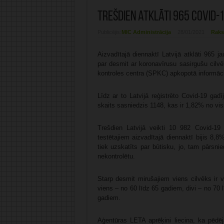
Trešdien atklāti 965 Covid-1
Publicējis:
MIC Administrācija
28/01/2021
Raks
Aizvadītajā diennaktī Latvijā atklāti 965 
par desmit ar koronavīrusu sasirgušu cilvēk
kontroles centra (SPKC) apkopotā informāci
Līdz ar to Latvijā reģistrēto Covid-19 ga
skaits sasniedzis 1148, kas ir 1,82% no vis
Trešdien Latvijā veikti 10 982 Covid-19 
testētajiem aizvadītajā diennaktī bijis 8,
tiek uzskatīts par būtisku, jo, tam pārsn
nekontrolētu.
Starp desmit mirušajiem viens cilvēks ir
viens – no 60 līdz 65 gadiem, divi – no 70 
gadiem.
Aģentūras LETA aprēķini liecina, ka pēdē