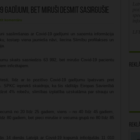
Latv
9 gadījumi, bet miruši desmit sasirgušie
poz
spe
tīt komentāru
inf
LFB
jauni saslimšanas ar Covid-19 gadījumi un saņemta informācija
u, tostarp viena jaunieša nāvi, liecina Slimību profilakses un
ja.
dījumu skaits sasniedzis 63 992, bet mirušo Covid-19 pacientu
Rekl
iem inficētajiem.
testi, līdz ar to pozitīvo Covid-19 gadījumu īpatsvars pret
8%. SPKC iepriekš skaidroja, ka šis rādītājs Eiropas Savienībā
iedzot 4% robežu, slimības izplatība uzskatāma par strauju un
 vecumā no 20 līdz 25 gadiem, viens – no 40 līdz 45 gadiem,
līdz 80 gadiem, bet pieci mirušie ir vecuma grupā no 80 līdz 85
Rekl
jās 14 dienās Latvijā ar Covid-19 kopumā inficējušās 11 010