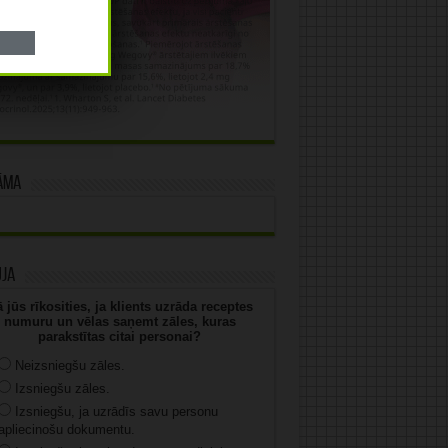
āma
uja
 jūs rīkosities, ja klients uzrāda receptes
numuru un vēlas saņemt zāles, kuras
parakstītas citai personai?
Neizsniegšu zāles.
Izsniegšu zāles.
Izsniegšu, ja uzrādīs savu personu
apliecinošu dokumentu.