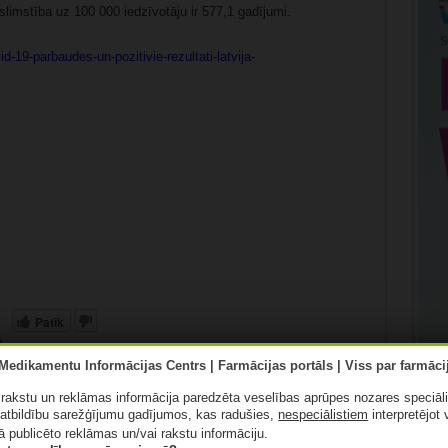
limstība uz 100 000 iedzīvotāju ir 577,1 gadījumi.
d-19-parbaudes-un-pozitivie-rezultati-latvija-
Patīk
ā rakstu un reklāmas informācija paredzēta veselības aprūpes nozares speciāl
atbildību sarežģījumu gadījumos, kas radušies,
nespeciālistiem
interpretējot 
ā publicēto reklāmas un/vai rakstu informāciju.
Nākamais: