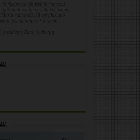
ijā jāstiprina klīniskā farmaceita
īcijas slimnīcā un veselības aprūpes
ciālistu komandā, kā arī jāuzlabo
ormācijas apmaiņa ar ārstiem.
 prezidente Zane Melberga
āma
āma