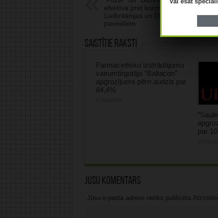
“Pfizer” un “BioNTech” vakcīna ir
Vai esat speciā
efektīva pret koronavīrusa
Lielbritānijas un Dienvidāfrikas
paveidiem
Saistītie raksti
Farmaceitisko izstrādājumu
vairumtirgotāja “Baltacon”
apgrozījums pērn audzis par
84,4%
07/08/2026
“Saule
apgroz
par 1
07/08/2
Jūsu komentārs
Jūsu e-pasta adrese netiks publicēta.Atzīmētie 