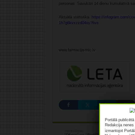
personas. Savukārt 14 dienu kumulatīvā sas
Aktuālā statistika:
https://infogram.com/covi
1h7g6kvxzzd04oy?live
www.farmacija-mic.lv
Portālā publicēt
Redakcija nenes 
izmantojot Portāl
Iepriekšējais: