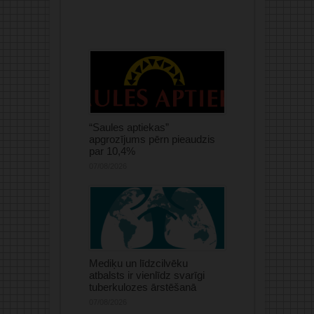
“Saules aptiekas”
apgrozījums pērn pieaudzis
par 10,4%
07/08/2026
Mediķu un līdzcilvēku
atbalsts ir vienlīdz svarīgi
tuberkulozes ārstēšanā
07/08/2026