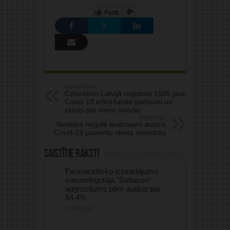
Patīk
Iepriekšējais:
Ceturtdien Latvijā reģistrēti 1605 jauni
Covid-19 inficēšanās gadījumi un
ziņots par vienu mirušo
Nākamais:
Nedēļas nogalē ievērojami audzis
Covid-19 pacientu skaits slimnīcās
Saistītie raksti
Farmaceitisko izstrādājumu
vairumtirgotāja “Baltacon”
apgrozījums pērn audzis par
84,4%
07/08/2026