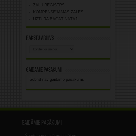
ZĀĻU REĢISTRS
KOMPENSĒJAMĀS ZĀLES
UZTURA BAGĀTINĀTĀJI
Rakstu arhīvs
Rakstu
arhīvs
Gaidāmie pasākumi
Šobrīd nav gaidāmo pasākumi.
Gaidāmie pasākumi
Šobrīd nav gaidāmo pasākumi.