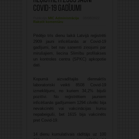
reģistrēti 2909 jauni
Covid-19 gadījumi
Publicējis:
MIC Administrācija
08/08/2022
Rakstīt komentāru
Pēdējo trīs dienu laikā Latvijā reģistrēti
2909 jauni inficēšanās ar Covid-19
gadījumi, bet nav saņemti ziņojumi par
mirušajiem, liecina Slimību profilakses
un kontroles centra (SPKC) apkopotie
dati.
Kopumā aizvadītajās diennaktīs
laboratoriski veikti 8508 Covid-19
izmeklējumi, no kuriem 34,2% bijuši
pozitīvi. No reģistrētiem jauniem
inficēšanās gadījumiem 1294 cilvēki bija
nevakcinēti vai vakcinācijas kursu
nepabeiguši, bet 1615 bija vakcinēts
pret Covid-19.
14 dienu kumulatīvais rādītājs uz 100