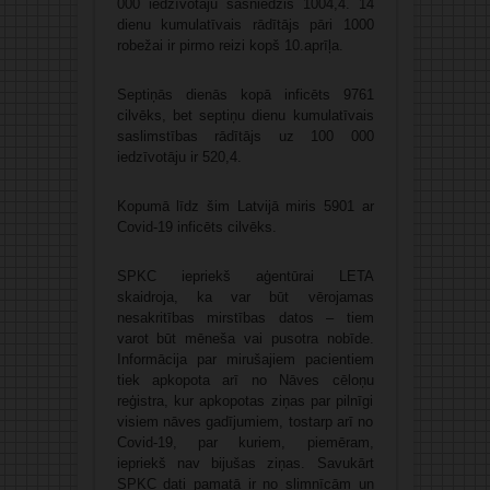
000 iedzīvotāju sasniedzis 1004,4. 14
dienu kumulatīvais rādītājs pāri 1000
robežai ir pirmo reizi kopš 10.aprīļa.
Septiņās dienās kopā inficēts 9761
cilvēks, bet septiņu dienu kumulatīvais
saslimstības rādītājs uz 100 000
iedzīvotāju ir 520,4.
Kopumā līdz šim Latvijā miris 5901 ar
Covid-19 inficēts cilvēks.
SPKC iepriekš aģentūrai LETA
skaidroja, ka var būt vērojamas
nesakritības mirstības datos – tiem
varot būt mēneša vai pusotra nobīde.
Informācija par mirušajiem pacientiem
tiek apkopota arī no Nāves cēloņu
reģistra, kur apkopotas ziņas par pilnīgi
visiem nāves gadījumiem, tostarp arī no
Covid-19, par kuriem, piemēram,
iepriekš nav bijušas ziņas. Savukārt
SPKC dati pamatā ir no slimnīcām un