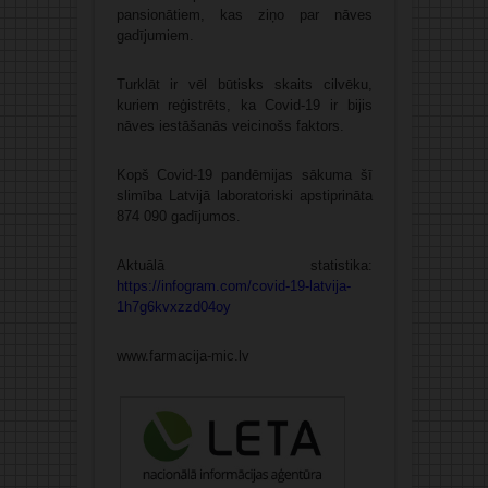
pansionātiem, kas ziņo par nāves
gadījumiem.
Turklāt ir vēl būtisks skaits cilvēku,
kuriem reģistrēts, ka Covid-19 ir bijis
nāves iestāšanās veicinošs faktors.
Kopš Covid-19 pandēmijas sākuma šī
slimība Latvijā laboratoriski apstiprināta
874 090 gadījumos.
Aktuālā statistika:
https://infogram.com/covid-19-latvija-
1h7g6kvxzzd04oy
www.farmacija-mic.lv