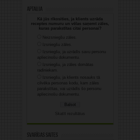
Aptauja
Kā jūs rīkosities, ja klients uzrāda
receptes numuru un vēlas saņemt zāles,
kuras parakstītas citai personai?
Neizsniegšu zāles.
Izsniegšu zāles.
Izsniegšu, ja uzrādīs savu personu
apliecinošu dokumentu.
Izsniegšu, ja zāles domātas
radiniekam.
Izsniegšu, ja klients nosauks tā
cilvēka personas kodu, kam zāles
parakstītas, vai uzrādīs šo personu
apliecinošu dokumentu.
Skatīt rezultātus
Svarīgas saites