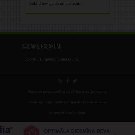
Šobrīd nav gaidāmo pasākumi.
Gaidāmie pasākumi
Šobrīd nav gaidāmo pasākumi.
Redakcija nenes atbildību sarežģījumu gadījumos, kas
radušies, nespeciālistiem interpretējot vai nelietderīgi
izmantojot šo informāciju.