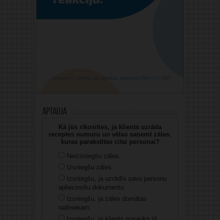
Aptauja
Kā jūs rīkosities, ja klients uzrāda
receptes numuru un vēlas saņemt zāles,
kuras parakstītas citai personai?
Neizsniegšu zāles.
Izsniegšu zāles.
Izsniegšu, ja uzrādīs savu personu
apliecinošu dokumentu.
Izsniegšu, ja zāles domātas
radiniekam.
Izsniegšu, ja klients nosauks tā