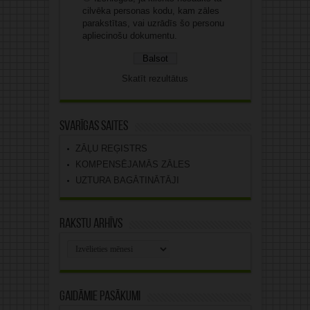
cilvēka personas kodu, kam zāles
parakstītas, vai uzrādīs šo personu
apliecinošu dokumentu.
Skatīt rezultātus
Svarīgas saites
ZĀĻU REĢISTRS
KOMPENSĒJAMĀS ZĀLES
UZTURA BAGĀTINĀTĀJI
Rakstu arhīvs
Rakstu
arhīvs
Gaidāmie pasākumi