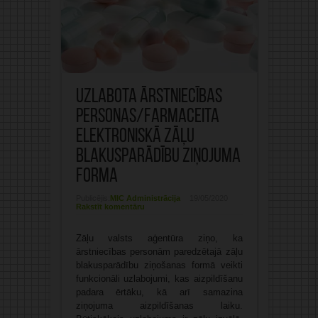
Uzlabota ārstniecības
personas/farmaceita
elektroniskā zāļu
blakusparādību ziņojuma
forma
Publicējis:
MIC Administrācija
19/05/2020
Rakstīt komentāru
Zāļu valsts aģentūra ziņo, ka
ārstniecības personām paredzētajā zāļu
blakusparādību ziņošanas formā veikti
funkcionāli uzlabojumi, kas aizpildīšanu
padara ērtāku, kā arī samazina
ziņojuma aizpildīšanas laiku.