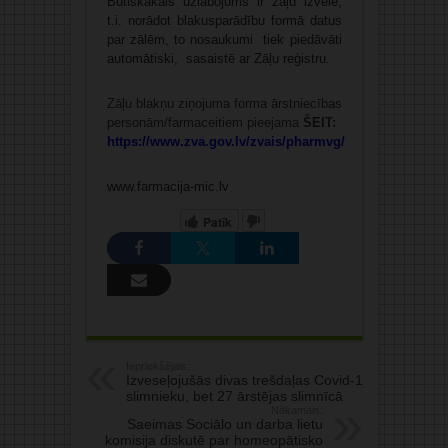
Būtiskākais uzlabojums ir zāļu izvēlē,
t.i. norādot blakusparādību formā datus
par zālēm, to nosaukumi tiek piedāvāti
automātiski, sasaistē ar Zāļu reģistru.
Zāļu blakņu ziņojuma forma ārstniecības
personām/farmaceitiem pieejama
ŠEIT:
https://www.zva.gov.lv/zvais/pharmvg/
www.farmacija-mic.lv
Patīk
Iepriekšējais:
Izveseļojušās divas trešdaļas Covid-19
slimnieku, bet 27 ārstējas slimnīcā
Nākamais:
Saeimas Sociālo un darba lietu
komisija diskutē par homeopātisko