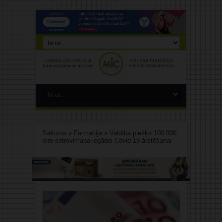
Sākums
»
Farmācija
»
Valdība piešķir 100 000
eiro sotrovimaba iegādei Covid-19 ārstēšanai