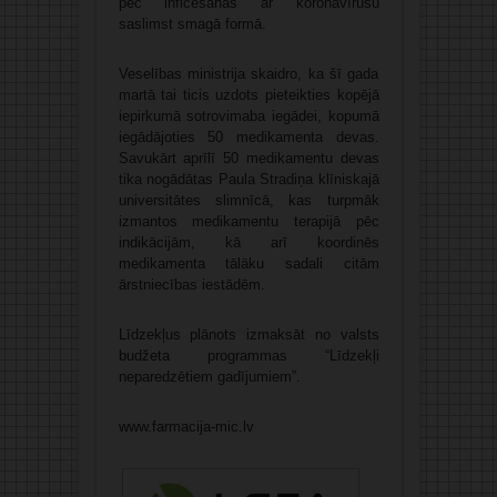
pēc inficēšanās ar koronavīrusu
saslimst smagā formā.
Veselības ministrija skaidro, ka šī gada
martā tai ticis uzdots pieteikties kopējā
iepirkumā sotrovimaba iegādei, kopumā
iegādājoties 50 medikamenta devas.
Savukārt aprīlī 50 medikamentu devas
tika nogādātas Paula Stradiņa klīniskajā
universitātes slimnīcā, kas turpmāk
izmantos medikamentu terapijā pēc
indikācijām, kā arī koordinēs
medikamenta tālāku sadali citām
ārstniecības iestādēm.
Līdzekļus plānots izmaksāt no valsts
budžeta programmas “Līdzekļi
neparedzētiem gadījumiem”.
www.farmacija-mic.lv