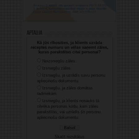
Aptauja
Kā jūs rīkosities, ja klients uzrāda
receptes numuru un vēlas saņemt zāles,
kuras parakstītas citai personai?
Neizsniegšu zāles.
Izsniegšu zāles.
Izsniegšu, ja uzrādīs savu personu
apliecinošu dokumentu.
Izsniegšu, ja zāles domātas
radiniekam.
Izsniegšu, ja klients nosauks tā
cilvēka personas kodu, kam zāles
parakstītas, vai uzrādīs šo personu
apliecinošu dokumentu.
Skatīt rezultātus