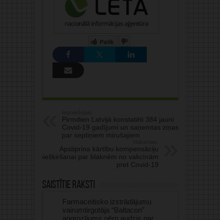
Patīk
Iepriekšējais:
Pirmdien Latvijā konstatēti 384 jauni
Covid-19 gadījumi un saņemtas ziņas
par septiņiem mirušajiem
Nākamais:
Apstiprina kārtību kompensāciju
piešķiršanai par blaknēm no vakcīnām
pret Covid-19
Saistītie raksti
Farmaceitisko izstrādājumu
vairumtirgotāja “Baltacon”
apgrozījums pērn audzis par