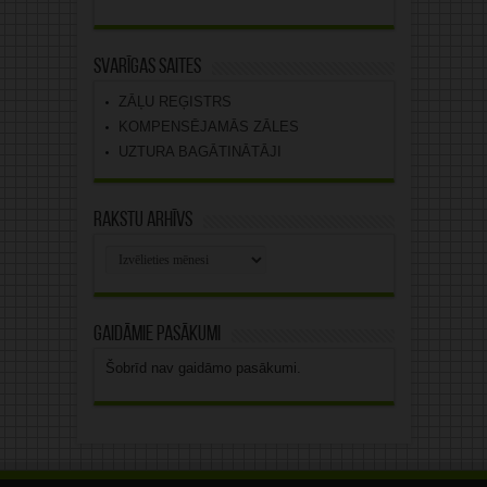
Svarīgas saites
ZĀĻU REĢISTRS
KOMPENSĒJAMĀS ZĀLES
UZTURA BAGĀTINĀTĀJI
Rakstu arhīvs
Rakstu
arhīvs
Gaidāmie pasākumi
Šobrīd nav gaidāmo pasākumi.