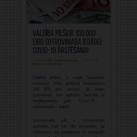
Valdība piešķir 100 000
eiro sotrovimaba iegādei
Covid-19 ārstēšanai
Publicējis:
MIC Administrācija
03/05/2022
Rakstīt komentāru
Valdība otrdien, 3. maijā, Veselības
ministrijai (VM) piešķīra finansējumu
100 000 eiro apmērā, lai segtu
izdevumus, kas radušies saistībā ar
medikamenta pret Covid-19 –
sotrovimaba – iegādi.
Sotrovimabs jeb ir monoklonāla
antiviela, kas var tikt izmantota, lai
nepieļautu, ka pieaugušie un pusaudži