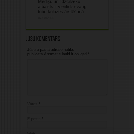
Mediķu un līdzcilvēku
atbalsts ir vienlīdz svarīgi
tuberkulozes ārstēšanā
07/08/2026
Jūsu komentārs
Jūsu e-pasta adrese netiks
publicēta.Atzīmētie lauki ir obligāti
*
Vārds
*
E-pasts
*
Web