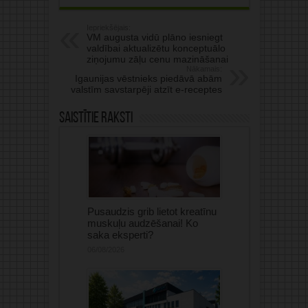
Iepriekšējais:
VM augusta vidū plāno iesniegt
valdībai aktualizētu konceptuālo
ziņojumu zāļu cenu mazināšanai
Nākamais:
Igaunijas vēstnieks piedāvā abām
valstīm savstarpēji atzīt e-receptes
Saistītie raksti
Pusaudzis grib lietot kreatīnu
muskuļu audzēšanai! Ko
saka eksperti?
06/08/2026