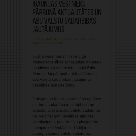
Igaunijas vēstnieku
pārrunā aktualitātes un
abu valstu sadarbības
jautājumus
Publicējis:
MIC Administrācija
06/07/2023
Rakstīt komentāru
5.jūlijā veselības ministre Līga
Meņģelsone tikās ar Igaunijas ārkārtējo
un pilnvaroto vēstnieku Latvijā Ēriku
Marmei, lai pārrunātu aktualitātes un
abu valstu sadarbības jautājumus
veselības aprūpes jomā.
“Latvijas un Igaunijas veselība aprūpes
sistēmu sadarbība ir ļoti būtiska un
aktuāla. Ciešāka abu valstu sadarbība
var veicināt gan veselības aprūpes
pakalpojumu, gan arī zāļu pieejamību
Latvijas iedzīvotājiem. Tādēļ ir ļoti
svarīgi stiprināt valstu sadarbību,