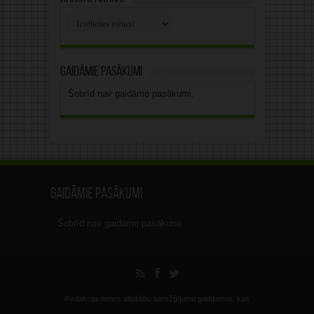
Rakstu
arhīvs
Gaidāmie pasākumi
Šobrīd nav gaidāmo pasākumi.
Gaidāmie pasākumi
Šobrīd nav gaidāmo pasākumi.
Redakcija nenes atbildību sarežģījumu gadījumos, kas