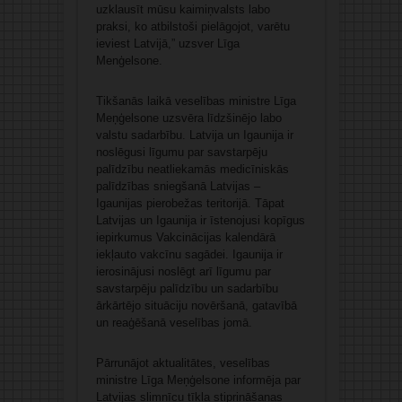
uzklausīt mūsu kaimiņvalsts labo
praksi, ko atbilstoši pielāgojot, varētu
ieviest Latvijā,” uzsver Līga
Menģelsone.
Tikšanās laikā veselības ministre Līga
Meņģelsone uzsvēra līdzšinējo labo
valstu sadarbību. Latvija un Igaunija ir
noslēgusi līgumu par savstarpēju
palīdzību neatliekamās medicīniskās
palīdzības sniegšanā Latvijas –
Igaunijas pierobežas teritorijā. Tāpat
Latvijas un Igaunija ir īstenojusi kopīgus
iepirkumus Vakcinācijas kalendārā
iekļauto vakcīnu sagādei. Igaunija ir
ierosinājusi noslēgt arī līgumu par
savstarpēju palīdzību un sadarbību
ārkārtējo situāciju novēršanā, gatavībā
un reaģēšanā veselības jomā.
Pārrunājot aktualitātes, veselības
ministre Līga Meņģelsone informēja par
Latvijas slimnīcu tīkla stiprināšanas