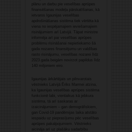
plānu un darbu pie veselības aprūpes
finansēšanas modeļa pārskatīšanas, kā
ietvaros Igaunijas veselības
apdrošināšanas sistēma tiek vērtēta kā
viena no iespējamajiem ieviešamajiem
risinājumiem arī Latvijā. Tāpat ministre
informēja arī par veselības aprūpes
problēmu risināšanai nepietiekamo šā
gada nozares finansējumu un valdības
rasto risinājumu, veselības nozarei līdz
2023.gada beigām novirzot papildus līdz
140 miljoniem eiro.
Igaunijas ārkārtējais un pilnvarotais
vēstnieks Latvijā Ēriks Marmei atzina,
ka Igaunijas veselības aprūpes sistēma
funkcionē labi, vienlaikus kā jebkura
sistēma, tā arī saskaras ar
izaicinājumiem – gan demogrāfiskiem,
gan Covid-19 pandēmijas laika atstāto
iespaidu uz pieprasījumu pēc veselības
aprūpes pakalpojumiem. Vēstnieks
aicināja arī uz plašāku sadarbību