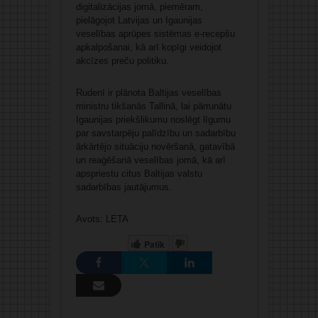
digitalizācijas jomā, piemēram,
pielāgojot Latvijas un Igaunijas
veselības aprūpes sistēmas e-recepšu
apkalpošanai, kā arī kopīgi veidojot
akcīzes preču politiku.
Rudenī ir plānota Baltijas veselības
ministru tikšanās Tallinā, lai pārrunātu
Igaunijas priekšlikumu noslēgt līgumu
par savstarpēju palīdzību un sadarbību
ārkārtējo situāciju novēršanā, gatavībā
un reaģēšanā veselības jomā, kā arī
apspriestu citus Baltijas valstu
sadarbības jautājumus.
Avots: LETA
Patīk