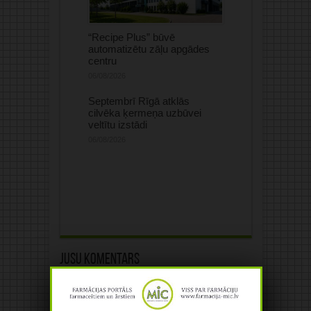
“Recipe Plus” būvē
automatizētu zāļu apgādes
centru
06/08/2026
Septembrī Rīgā atklās
cilvēka ķermeņa uzbūvei
veltītu izstādi
06/08/2026
Jūsu komentārs
Jūsu e-pasta adrese netiks
publicēta.Atzīmētie lauki ir obligāti
*