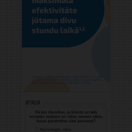
Aptauja
Kā jūs rīkosities, ja klients uzrāda
receptes numuru un vēlas saņemt zāles,
kuras parakstītas citai personai?
Neizsniegšu zāles.