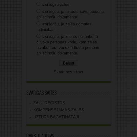
Izsniegšu zāles.
Izsniegšu, ja uzrādīs savu personu
apliecinošu dokumentu.
Izsniegšu, ja zāles domātas
radiniekam.
Izsniegšu, ja klients nosauks tā
cilvēka personas kodu, kam zāles
parakstītas, vai uzrādīs šo personu
apliecinošu dokumentu.
Skatīt rezultātus
Svarīgas saites
ZĀĻU REĢISTRS
KOMPENSĒJAMĀS ZĀLES
UZTURA BAGĀTINĀTĀJI
Rakstu arhīvs