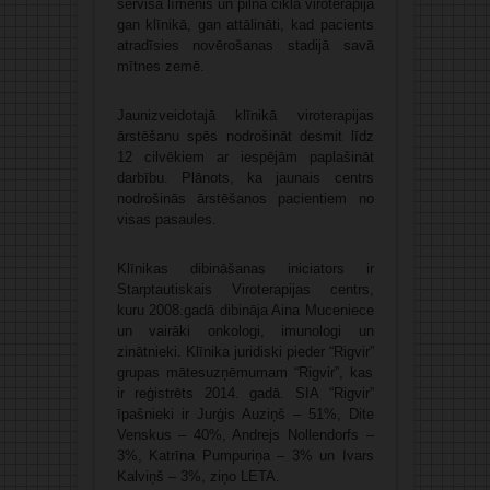
servisa līmenis un pilna cikla viroterapija
gan klīnikā, gan attālināti, kad pacients
atradīsies novērošanas stadijā savā
mītnes zemē.
Jaunizveidotajā klīnikā viroterapijas
ārstēšanu spēs nodrošināt desmit līdz
12 cilvēkiem ar iespējām paplašināt
darbību. Plānots, ka jaunais centrs
nodrošinās ārstēšanos pacientiem no
visas pasaules.
Klīnikas dibināšanas iniciators ir
Starptautiskais Viroterapijas centrs,
kuru 2008.gadā dibināja Aina Muceniece
un vairāki onkologi, imunologi un
zinātnieki. Klīnika juridiski pieder “Rigvir”
grupas mātesuzņēmumam “Rigvir”, kas
ir reģistrēts 2014. gadā. SIA “Rigvir”
īpašnieki ir Jurģis Auziņš – 51%, Dite
Venskus – 40%, Andrejs Nollendorfs –
3%, Katrīna Pumpuriņa – 3% un Ivars
Kalviņš – 3%, ziņo LETA.