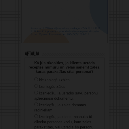
Aptauja
Kā jūs rīkosities, ja klients uzrāda
receptes numuru un vēlas saņemt zāles,
kuras parakstītas citai personai?
Neizsniegšu zāles.
Izsniegšu zāles.
Izsniegšu, ja uzrādīs savu personu
apliecinošu dokumentu.
Izsniegšu, ja zāles domātas
radiniekam.
Izsniegšu, ja klients nosauks tā
cilvēka personas kodu, kam zāles
parakstītas, vai uzrādīs šo personu