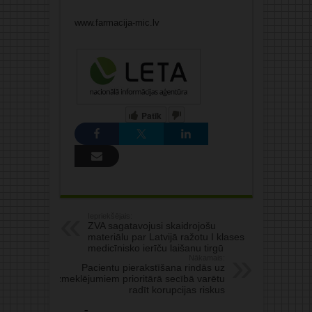
www.farmacija-mic.lv
Patīk
Iepriekšējais:
ZVA sagatavojusi skaidrojošu
materiālu par Latvijā ražotu I klases
medicīnisko ierīču laišanu tirgū
Nākamais:
Pacientu pierakstīšana rindās uz
izmeklējumiem prioritārā secībā varētu
radīt korupcijas riskus