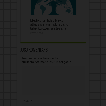
Mediķu un līdzcilvēku
atbalsts ir vienlīdz svarīgi
tuberkulozes ārstēšanā
07/08/2026
Jūsu komentārs
Jūsu e-pasta adrese netiks
publicēta.Atzīmētie lauki ir obligāti
*
Vārds
*