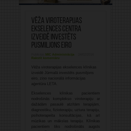
Vēža viroterapijas
ekselences centra
izveidē investēts
pusmiljons eiro
Publicējis:
MIC Administrācija
24/02/2016
Rakstīt komentāru
Vēža viroterapijas ekselences klīnikas
izveidē Jūrmalā investēts pusmiljons
eiro, ziņo nacionālā informācijas
aģentūra LETA.
Ekselences klīnikas pacientiem
nodrošinās komplekso viroterapiju ar
dažādām pasaulē atzītām terapijām,
diagnostiku, fizioterapiju, uztura terapiju,
psihoterapeita konsultācijas, kā arī
mūzikas un mākslas terapiju. Klīnikas
pacientiem tiks nodrošināts augsts