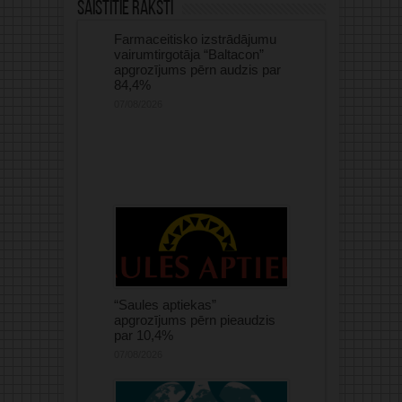
Saistītie raksti
Farmaceitisko izstrādājumu
vairumtirgotāja “Baltacon”
apgrozījums pērn audzis par
84,4%
07/08/2026
“Saules aptiekas”
apgrozījums pērn pieaudzis
par 10,4%
07/08/2026