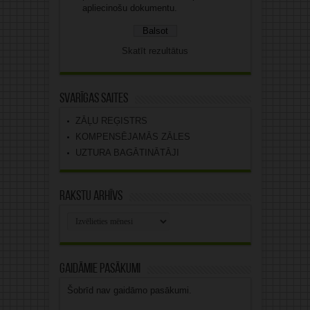
apliecinošu dokumentu.
Skatīt rezultātus
Svarīgas saites
ZĀĻU REĢISTRS
KOMPENSĒJAMĀS ZĀLES
UZTURA BAGĀTINĀTĀJI
Rakstu arhīvs
Rakstu
arhīvs
Gaidāmie pasākumi
Šobrīd nav gaidāmo pasākumi.