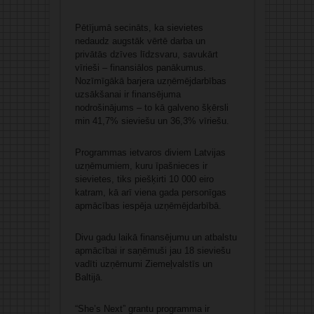
Pētījumā secināts, ka sievietes
nedaudz augstāk vērtē darba un
privātās dzīves līdzsvaru, savukārt
vīrieši – finansiālos panākumus.
Nozīmīgākā barjera uzņēmējdarbības
uzsākšanai ir finansējuma
nodrošinājums – to kā galveno šķērsli
min 41,7% sieviešu un 36,3% vīriešu.
Programmas ietvaros diviem Latvijas
uzņēmumiem, kuru īpašnieces ir
sievietes, tiks piešķirti 10 000 eiro
katram, kā arī viena gada personīgas
apmācības iespēja uzņēmējdarbībā.
Divu gadu laikā finansējumu un atbalstu
apmācībai ir saņēmuši jau 18 sieviešu
vadīti uzņēmumi Ziemeļvalstīs un
Baltijā.
“She’s Next” grantu programma ir