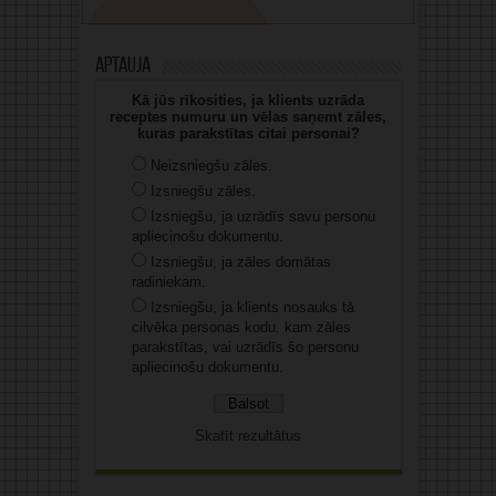
Aptauja
Kā jūs rīkosities, ja klients uzrāda
receptes numuru un vēlas saņemt zāles,
kuras parakstītas citai personai?
Neizsniegšu zāles.
Izsniegšu zāles.
Izsniegšu, ja uzrādīs savu personu
apliecinošu dokumentu.
Izsniegšu, ja zāles domātas
radiniekam.
Izsniegšu, ja klients nosauks tā
cilvēka personas kodu, kam zāles
parakstītas, vai uzrādīs šo personu
apliecinošu dokumentu.
Skatīt rezultātus