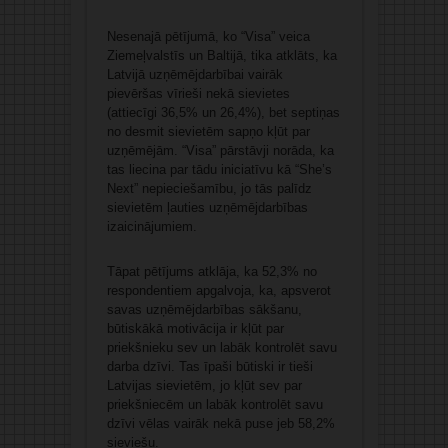
Nesenajā pētījumā, ko “Visa” veica
Ziemeļvalstīs un Baltijā, tika atklāts, ka
Latvijā uzņēmējdarbībai vairāk
pievēršas vīrieši nekā sievietes
(attiecīgi 36,5% un 26,4%), bet septiņas
no desmit sievietēm sapņo kļūt par
uzņēmējām. “Visa” pārstāvji norāda, ka
tas liecina par tādu iniciatīvu kā “She’s
Next” nepieciešamību, jo tās palīdz
sievietēm ļauties uzņēmējdarbības
izaicinājumiem.
Tāpat pētījums atklāja, ka 52,3% no
respondentiem apgalvoja, ka, apsverot
savas uzņēmējdarbības sākšanu,
būtiskākā motivācija ir kļūt par
priekšnieku sev un labāk kontrolēt savu
darba dzīvi. Tas īpaši būtiski ir tieši
Latvijas sievietēm, jo kļūt sev par
priekšniecēm un labāk kontrolēt savu
dzīvi vēlas vairāk nekā puse jeb 58,2%
sieviešu.