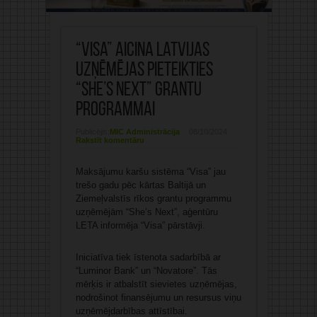
“Visa” aicina Latvijas
uzņēmējas pieteikties
“She’s Next” grantu
programmai
Publicējis:
MIC Administrācija
08/10/2024
Rakstīt komentāru
Maksājumu karšu sistēma “Visa” jau
trešo gadu pēc kārtas Baltijā un
Ziemeļvalstīs rīkos grantu programmu
uzņēmējām “She’s Next”, aģentūru
LETA informēja “Visa” pārstāvji.
Iniciatīva tiek īstenota sadarbībā ar
“Luminor Bank” un “Novatore”. Tās
mērķis ir atbalstīt sievietes uzņēmējas,
nodrošinot finansējumu un resursus viņu
uzņēmējdarbības attīstībai.