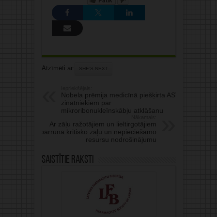
Atzīmēti ar:
SHE’S NEXT
Iepriekšējais:
Nobela prēmija medicīnā piešķirta ASV
zinātniekiem par
mikroribonukleīnskābju atklāšanu
Nākamais:
Ar zāļu ražotājiem un lieltirgotājiem
pārrunā kritisko zāļu un nepieciešamo
resursu nodrošinājumu
Saistītie raksti