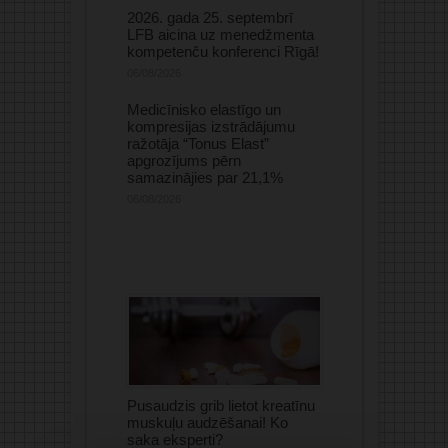
2026. gada 25. septembrī
LFB aicina uz menedžmenta
kompetenču konferenci Rīgā!
06/08/2026
Medicīnisko elastīgo un
kompresijas izstrādājumu
ražotāja “Tonus Elast”
apgrozījums pērn
samazinājies par 21,1%
06/08/2026
Pusaudzis grib lietot kreatīnu
muskuļu audzēšanai! Ko
saka eksperti?