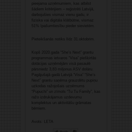
pieejama uzņēmumiem, kas atbilst
šādiem kritērijiem – reģistrēti Latvijā,
darbojušies vismaz vienu gadu, ir
fiziska vai digitāla klātbūtne, vismaz
51% īpašumtiesību pieder sievietēm.
Pieteikšanās notiks līdz 31.oktobrim.
Kopš 2020.gada “She’s Next” grantu
programmas ietvaros “Visa” piešķirtās
dotācijas uzņēmējām visā pasaulē
pārsniedz 3,83 miljonus ASV dolāru.
Pagājušajā gadā Latvijā “Visa” “She’s
Next” grantu saņēma grauzdētu pupiņu
uzkodas ražojošais uzņēmums
“Pupuchi” un zīmols “Tu Tu Family”, kas
ražo izdrukājamus uzdevumu
komplektus un aktivitāšu grāmatas
bērniem.
Avots: LETA
Patīk