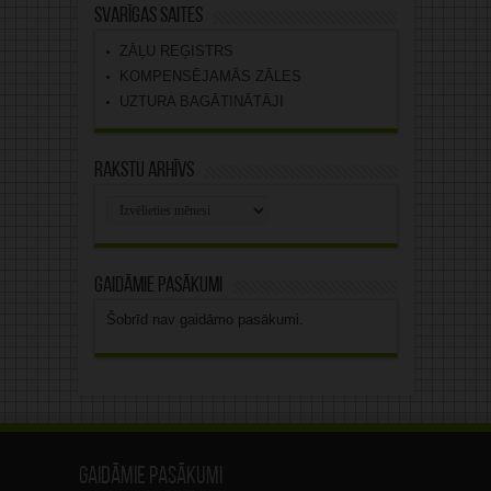
Svarīgas saites
ZĀĻU REĢISTRS
KOMPENSĒJAMĀS ZĀLES
UZTURA BAGĀTINĀTĀJI
Rakstu arhīvs
Rakstu
arhīvs
Gaidāmie pasākumi
Šobrīd nav gaidāmo pasākumi.
Gaidāmie pasākumi