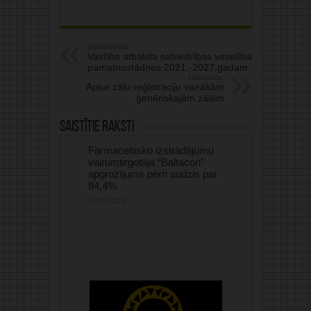
Iepriekšējais:
Valdība atbalsta sabiedrības veselības
pamatnostādnes 2021.-2027.gadam
Nākamais:
Aptur zāļu reģistrāciju vairākām
ģenēriskajām zālēm
Saistītie raksti
Farmaceitisko izstrādājumu
vairumtirgotāja “Baltacon”
apgrozījums pērn audzis par
84,4%
07/08/2026