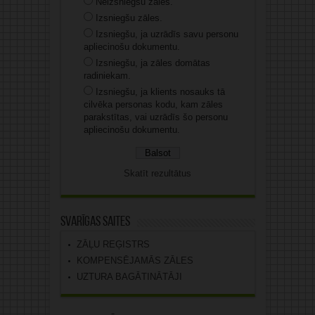
Neizsniegšu zāles.
Izsniegšu zāles.
Izsniegšu, ja uzrādīs savu personu
apliecinošu dokumentu.
Izsniegšu, ja zāles domātas
radiniekam.
Izsniegšu, ja klients nosauks tā
cilvēka personas kodu, kam zāles
parakstītas, vai uzrādīs šo personu
apliecinošu dokumentu.
Skatīt rezultātus
Svarīgas saites
ZĀĻU REĢISTRS
KOMPENSĒJAMĀS ZĀLES
UZTURA BAGĀTINĀTĀJI