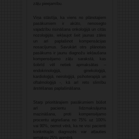
zāļu pieejamību.
Viņa stāstīja, ka viens no plānotajiem
pasākumiem ir akūto, nenosegto
vajadzību risināšana onkoloģijā un citās
nozoloģijās, iekļaujot šeit jaunas zāles
un arī paplašinot kompensācijas
nosacījumus. Savukārt otrs plānotais
pasākums ir jaunu diagnožu iekļaušana
kompensējamo zāļu sarakstā, kas
šobrīd vēl netiek apmaksātas –
endokrinoloģijā, ginekoloģijā,
kardioloģijā, neiroloģijā, psihoterapijā un
oftalmoloģijā -, kā arī reto slimību
ārstēšanas paplašināšana.
Starp prioritārajiem pasākumiem būšot
arī pacientu līdzmaksājuma
mazināšana, proti kompensējamo
procentu atgriešana no 75% uz 100%
vai 90%, ņemot vērā, ka ne visi pacienti
konkrētajās diagnozēs var atļauties
iemaksu 25% apmērā.