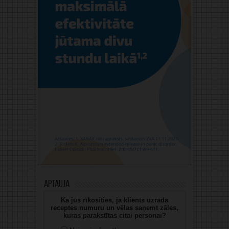
Aptauja
Kā jūs rīkosities, ja klients uzrāda
receptes numuru un vēlas saņemt zāles,
kuras parakstītas citai personai?