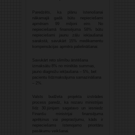
Paredzēts, ka plānu īstenošanai
nākamajā gadā būtu nepieciešami
apmēram 99 miljoni eiro. No
nepieciešamā finansējuma 58% būtu
nepieciešami jaunu zāļu iekļaušanai
sarakstā, savukārt 15% medikamentu
kompensācijas apmēra palielināšanai.
Savukārt reto slimību ārstēšana
izmaksātu 8% no minētās summas,
jauno diagnožu iekļaušana – 5%, bet
pacientu līdzmaksājuma samazināšana
– 2%.
Valsts budžeta projekta izstrādes
process paredz, ka nozaru ministrijas
līdz 30.jūnijam sagatavo un iesniedz
Finanšu ministrijai finansējuma
aprēķinus vai pieprasījumu, kāds ir
nepieciešams īstenojamo prioritāru
pasākumu veikšanai.