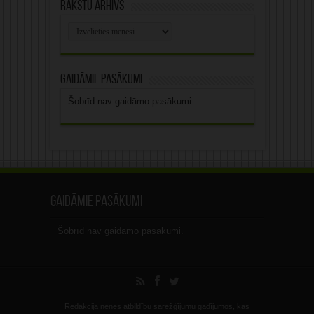
Rakstu arhīvs
Rakstu
arhīvs
Gaidāmie pasākumi
Šobrīd nav gaidāmo pasākumi.
Gaidāmie pasākumi
Šobrīd nav gaidāmo pasākumi.
Redakcija nenes atbildību sarežģījumu gadījumos, kas