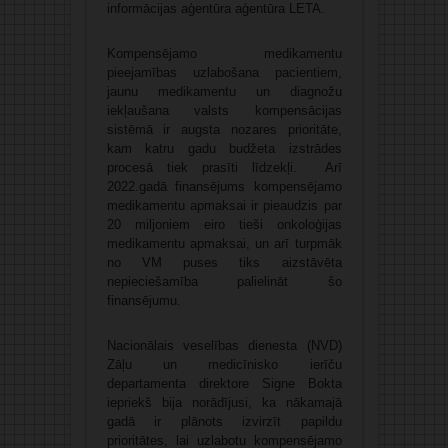
informācijas aģentūra aģentūra LETA.
Kompensējamo medikamentu
pieejamības uzlabošana pacientiem,
jaunu medikamentu un diagnožu
iekļaušana valsts kompensācijas
sistēmā ir augsta nozares prioritāte,
kam katru gadu budžeta izstrādes
procesā tiek prasīti līdzekļi. Arī
2022.gadā finansējums kompensējamo
medikamentu apmaksai ir pieaudzis par
20 miljoniem eiro tieši onkoloģijas
medikamentu apmaksai, un arī turpmāk
no VM puses tiks aizstāvēta
nepieciešamība palielināt šo
finansējumu.
Nacionālais veselības dienesta (NVD)
Zāļu un medicīnisko ierīču
departamenta direktore Signe Bokta
iepriekš bija norādījusi, ka nākamajā
gadā ir plānots izvirzīt papildu
prioritātes, lai uzlabotu kompensējamo