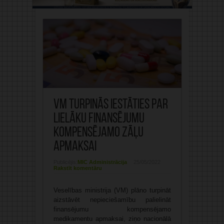
VM turpinās iestāties par
lielāku finansējumu
kompensējamo zāļu
apmaksai
Publicējis:
MIC Administrācija
25/05/2022
Rakstīt komentāru
Veselības ministrija (VM) plāno turpināt
aizstāvēt nepieciešamību palielināt
finansējumu kompensējamo
medikamentu apmaksai, ziņo nacionālā