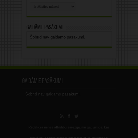
Rakstu
arhīvs
Gaidāmie pasākumi
Šobrīd nav gaidāmo pasākumi.
Gaidāmie pasākumi
Šobrīd nav gaidāmo pasākumi.
Redakcija nenes atbildību sarežģījumu gadījumos, kas
radušies, nespeciālistiem interpretējot vai nelietderīgi