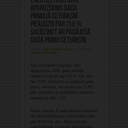
Zāļu lieltirgotavu
apgrozījums gada
pirmajā ceturksnī
pieaudzis par 11,6 %,
salīdzinot ar pagājušā
gada pirmo ceturksni
Publicējis:
MIC Administrācija
29/04/2025
Rakstīt komentāru
Zāļu lieltirgotavu kopējais zāļu
apgrozījums 2025. gada pirmajā
ceturksnī Latvijā bija 207,67 milj. eiro
bez PVN. Salīdzinot ar pagājušā gada
pirmo ceturksni, tas audzis par 11,6%,
bet, salīdzinot ar iepriekšējo ceturksni –
pieaugums bijis 2,3%.
Ārpus Latvijas šī gada pirmajā ceturksnī
28 zāļu lieltirgotavas realizējušas zāles
par 25,07 milj. eiro. Ārpus Latvijas
vairumtirgotāji izplatījuši 645 dažādas