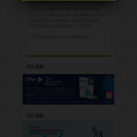
Latvijā jāstiprina klīniskā farmaceita
pozīcijas slimnīcā un veselības aprūpes
speciālistu komandā, kā arī jāuzlabo
informācijas apmaiņa ar ārstiem.
LFB prezidente Zane Melberga
Reklāma
Reklāma