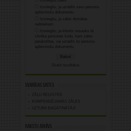
Izsniegšu zāles.
Izsniegšu, ja uzrādīs savu personu
apliecinošu dokumentu.
Izsniegšu, ja zāles domātas
radiniekam.
Izsniegšu, ja klients nosauks tā
cilvēka personas kodu, kam zāles
parakstītas, vai uzrādīs šo personu
apliecinošu dokumentu.
Skatīt rezultātus
Svarīgas saites
ZĀĻU REĢISTRS
KOMPENSĒJAMĀS ZĀLES
UZTURA BAGĀTINĀTĀJI
Rakstu arhīvs