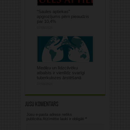
“Saules aptiekas”
apgrozījums pērn pieaudzis
par 10,4%
07/08/2026
Mediķu un līdzcilvēku
atbalsts ir vienlīdz svarīgi
tuberkulozes ārstēšanā
07/08/2026
Jūsu komentārs
Jūsu e-pasta adrese netiks
publicēta.Atzīmētie lauki ir obligāti
*