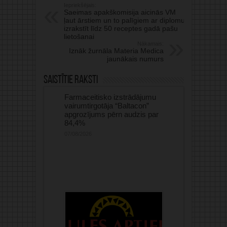
Iepriekšējais:
Saeimas apakškomisija aicinās VM
ļaut ārstiem un to palīgiem ar diplomu
izrakstīt līdz 50 receptes gadā pašu
lietošanai
Nākamais:
Iznāk žurnāla Materia Medica
jaunākais numurs
Saistītie raksti
Farmaceitisko izstrādājumu
vairumtirgotāja “Baltacon”
apgrozījums pērn audzis par
84,4%
07/08/2026