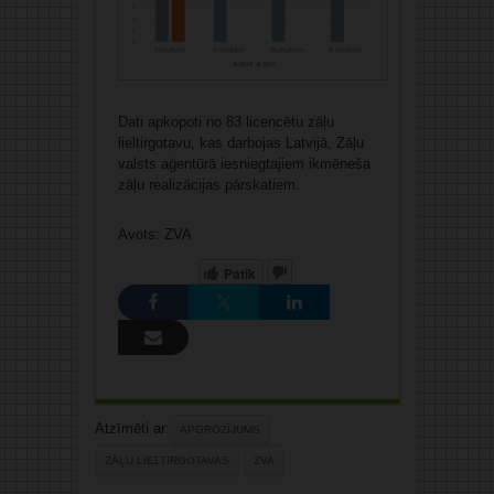
Dati apkopoti no 83 licencētu zāļu
lieltirgotavu, kas darbojas Latvijā, Zāļu
valsts aģentūrā iesniegtajiem ikmēneša
zāļu realizācijas pārskatiem.
Avots: ZVA
Patīk
Atzīmēti ar:
APGROZĪJUMS
ZĀĻU LIELTIRGOTAVAS
ZVA