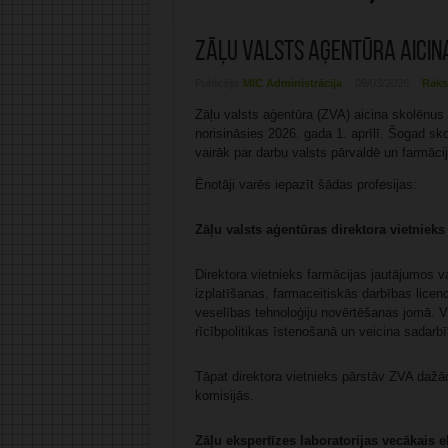
Zāļu valsts aģentūra aicina
Publicējis:
MIC Administrācija
09/03/2026
Raks
Zāļu valsts aģentūra (ZVA) aicina skolēnus 
norisināsies 2026. gada 1. aprīlī. Šogad sk
vairāk par darbu valsts pārvaldē un farmāci
Ēnotāji varēs iepazīt šādas profesijas:
Zāļu valsts aģentūras direktora vietnieks
Direktora vietnieks farmācijas jautājumos 
izplatīšanas, farmaceitiskās darbības licen
veselības tehnoloģiju novērtēšanas jomā. Vi
rīcībpolitikas īstenošanā un veicina sadarb
Tāpat direktora vietnieks pārstāv ZVA dažā
komisijās.
Zāļu ekspertīzes laboratorijas vecākais ek