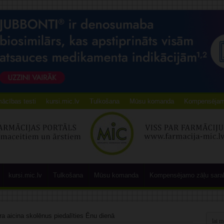
ācības testi
kursi.mic.lv
Tulkošana
Mūsu komanda
Kompensējamo
kursi.mic.lv
Tulkošana
Mūsu komanda
Kompensējamo zāļu sara
ra aicina skolēnus piedalīties Ēnu dienā