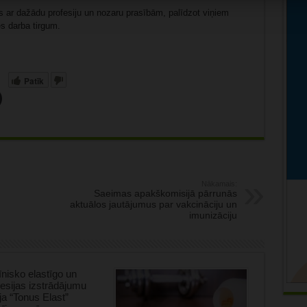
s ar dažādu profesiju un nozaru prasībām, palīdzot viņiem
es darba tirgum.
Patīk
Nākamais:
Saeimas apakškomisijā pārrunās
aktuālos jautājumus par vakcināciju un
imunizāciju
nisko elastīgo un
sijas izstrādājumu
ja “Tonus Elast”