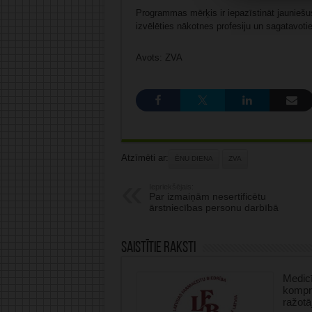
Programmas mērķis ir iepazīstināt jauniešu
izvēlēties nākotnes profesiju un sagatavoti
Avots: ZVA
Atzīmēti ar:
ĒNU DIENA
ZVA
Iepriekšējais:
Par izmaiņām nesertificētu
ārstniecības personu darbībā
Saistītie raksti
Medicī
kompre
ražotā