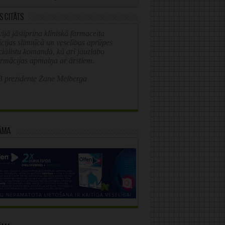
s citāts
ijā jāstiprina klīniskā farmaceita
īcijas slimnīcā un veselības aprūpes
ciālistu komandā, kā arī jāuzlabo
ormācijas apmaiņa ar ārstiem.
 prezidente Zane Melberga
āma