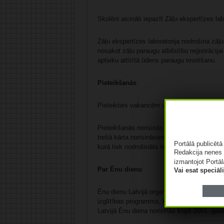
Skolēni aicināti iepazīt Zāļu ekspertīzes la
Zāļu ekspertīzes laboratorija nodrošina zāļu
nosakot zāļu paraugu atbilstību reģistrācij
aptieku attīrītā ūdens paraugu testēšanu.
Pieteikšanās
Pieteikties vakancēm un iegūt vairāk infor
Pieteikšanās norisinās vairākās kārtās līdz 
trešā kārta norisināsies 13. – 16. martā, be
Portālā publicēt
kurā tiek nodrošināta iespēja pieteikties b
Redakcija nenes 
izmantojot Portāl
Par Ēnu dienu
Vai esat speciā
Ēnu dienu Latvijā organizē Junior Achieveme
izglītības programma, kas sniedz iespēju ie
Latvijā Ēnu diena norisinās kopš 2001. gad