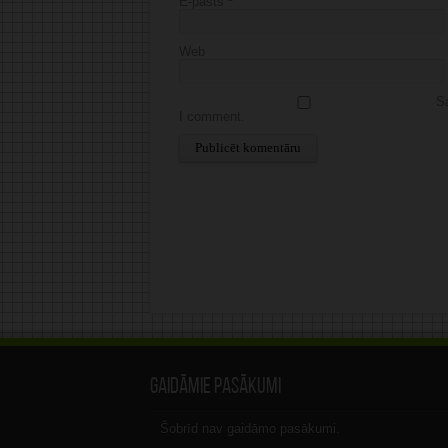
E-pasts
*
Web
Sa
I comment.
Alternative:
Gaidāmie pasākumi
Šobrīd nav gaidāmo pasākumi.