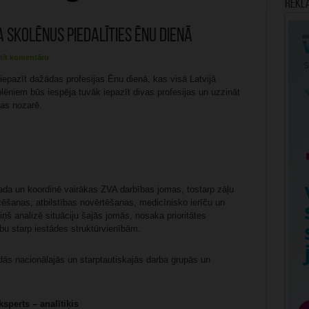
Rekl
 skolēnus piedalīties Ēnu dienā
tīt komentāru
iepazīt dažādas profesijas Ēnu dienā, kas visā Latvijā
olēniem būs iespēja tuvāk iepazīt divas profesijas un uzzināt
jas nozarē.
vada un koordinē vairākas ZVA darbības jomas, tostarp zāļu
cēšanas, atbilstības novērtēšanas, medicīnisko ierīču un
ņš analizē situāciju šajās jomās, nosaka prioritātes
ību starp iestādes struktūrvienībām.
dās nacionālajās un starptautiskajās darba grupās un
sperts – analītiķis