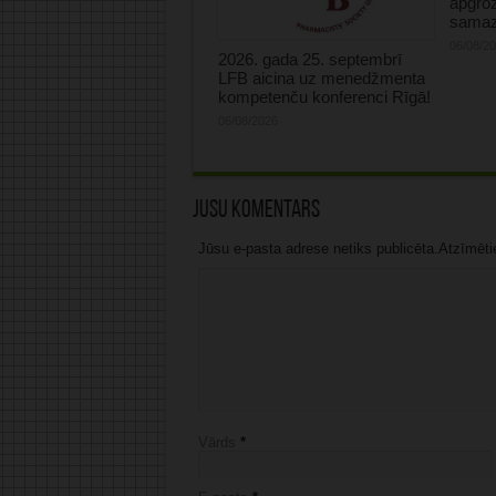
apgro
samaz
06/08/2
2026. gada 25. septembrī
LFB aicina uz menedžmenta
kompetenču konferenci Rīgā!
06/08/2026
Jūsu komentārs
Jūsu e-pasta adrese netiks publicēta.Atzīmētie 
Vārds
*