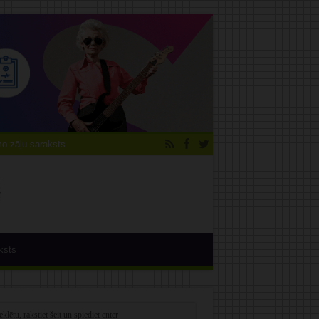
 zāļu saraksts
ksts