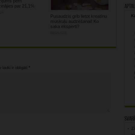
zījums pērn
inājies par 21,1%
Apta
026
Pusaudzis grib lietot kreatīnu
Kā
muskuļu audzēšanai! Ko
saka eksperti?
06/08/2026
lauki ir obligāti
*
Svarī
Z