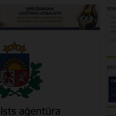
Diena
Latv
poz
spe
inf
LFB
Rekl