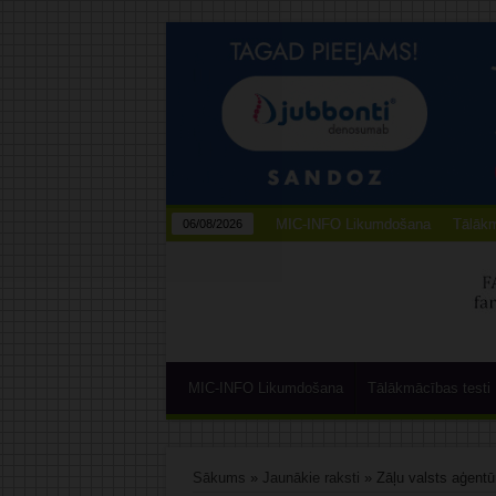
MIC-INFO Likumdošana
Tālākm
06/08/2026
MIC-INFO Likumdošana
Tālākmācības testi
Sākums
»
Jaunākie raksti
»
Zāļu valsts aģentū