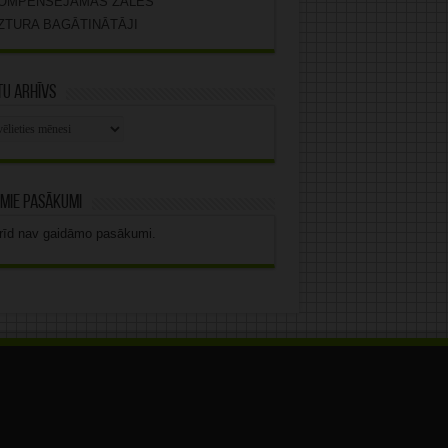
OMPENSĒJAMĀS ZĀLES
ZTURA BAGĀTINĀTĀJI
u arhīvs
stu
vs
mie pasākumi
rīd nav gaidāmo pasākumi.