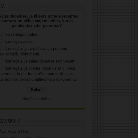
uja
 jūs rīkosities, ja klients uzrāda receptes
numuru un vēlas saņemt zāles, kuras
parakstītas citai personai?
Neizsniegšu zāles.
Izsniegšu zāles.
Izsniegšu, ja uzrādīs savu personu
apliecinošu dokumentu.
Izsniegšu, ja zāles domātas radiniekam.
Izsniegšu, ja klients nosauks tā cilvēka
personas kodu, kam zāles parakstītas, vai
uzrādīs šo personu apliecinošu dokumentu.
Skatīt rezultātus
gas saites
ĀĻU REĢISTRS