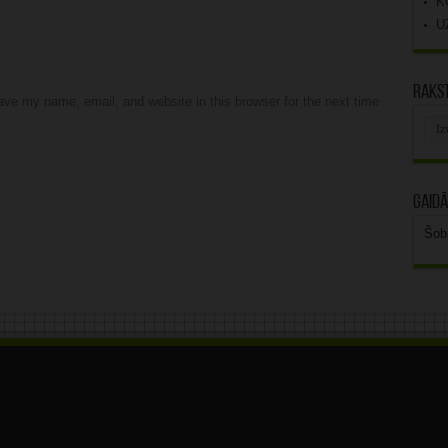
K
U
Rakst
ve my name, email, and website in this browser for the next time
Rak
arhī
Gaidā
Šob