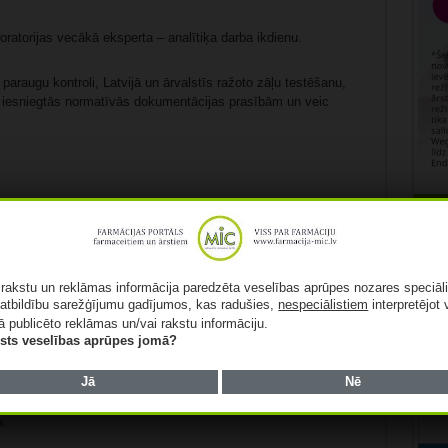
boratorijas vecākā eksperta – analītiķa darba ikdienu.
 paraugu kontroli, Latvijā un ārvalstīs ražoto zāļu testēšanu,
ai iesniegtās normatīvās dokumentācijas prasībām un veic
mācijas iespējams
Ēnu dienas platformā.
Rekl
25. martam. Otrā pieteikšanās kārta tiks atvērta 6.- 9. martā,
t noslēdzošā jeb garantētā iespēja norisināsies 20. – 25. martā,
ā rakstu un reklāmas informācija paredzēta veselības aprūpes nozares speciāl
rīvajām vakancēm.
atbildību sarežģījumu gadījumos, kas radušies,
nespeciālistiem
interpretējot 
ā publicēto reklāmas un/vai rakstu informāciju.
lists veselības aprūpes jomā?
Jā
Nē
nt Latvia. Ēnu diena ir visā pasaulē populāra karjeras
gūt praktisku un visaptverošu ieskatu dažādās profesijās.
a.