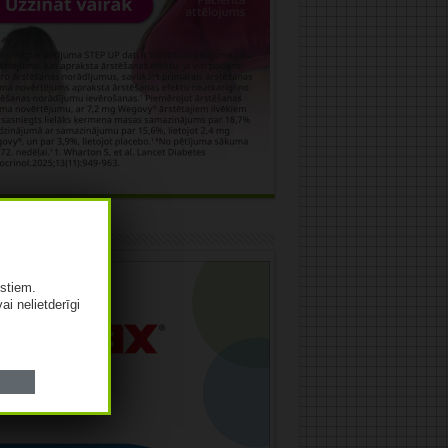
āma
istiem.
vai nelietderīgi