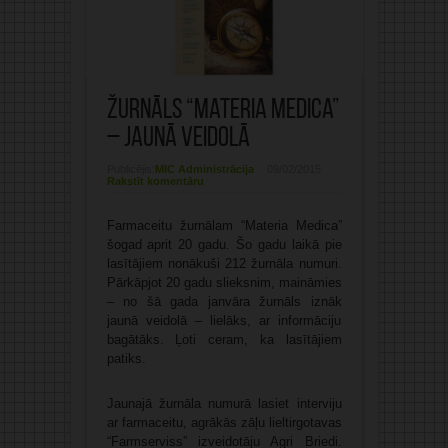
Žurnāls “Materia Medica”
– jaunā veidolā
Publicējis:
MIC Administrācija
09/02/2015
Rakstīt komentāru
Farmaceitu žurnālam “Materia Medica”
šogad aprit 20 gadu. Šo gadu laikā pie
lasītājiem nonākuši 212 žurnāla numuri.
Pārkāpjot 20 gadu slieksnim, maināmies
– no šā gada janvāra žurnāls iznāk
jaunā veidolā – lielāks, ar informāciju
bagātāks. Ļoti ceram, ka lasītājiem
patiks.
Jaunajā žurnāla numurā lasiet interviju
ar farmaceitu, agrākās zāļu lieltirgotavas
“Farmserviss” izveidotāju Agri Briedi.