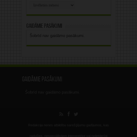
Rakstu
arhīvs
Gaidāmie pasākumi
Šobrīd nav gaidāmo pasākumi.
Gaidāmie pasākumi
Šobrīd nav gaidāmo pasākumi.
Redakcija nenes atbildību sarežģījumu gadījumos, kas
radušies, nespeciālistiem interpretējot vai nelietderīgi