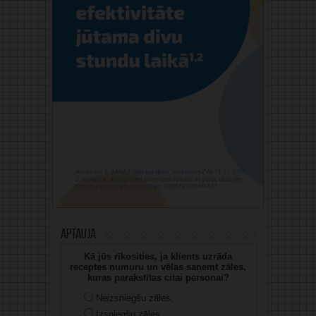
Aptauja
Kā jūs rīkosities, ja klients uzrāda
receptes numuru un vēlas saņemt zāles,
kuras parakstītas citai personai?
Neizsniegšu zāles.
Izsniegšu zāles.