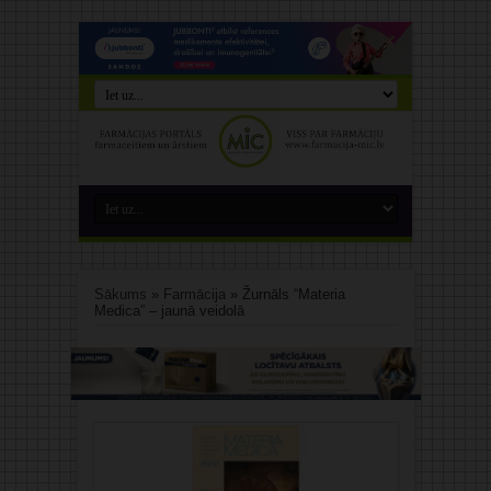
Sākums
»
Farmācija
»
Žurnāls “Materia
Medica” – jaunā veidolā