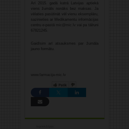
Arī 2015. gadā katrā Latvijas aptiekā
viens žurnāls nonāks bez maksas. Ja
vēlaties pasūtināt vēl vienu eksemplāru,
sazinieties ar Medikamentu informācijas
centru e-pastā
mic@mic.lv
vai pa tālruni
67821245.
Gaidīsim arī atsauksmes par žurnāla
jauno formātu.
www.farmacija-mic.lv
Patīk
Iepriekšējais: