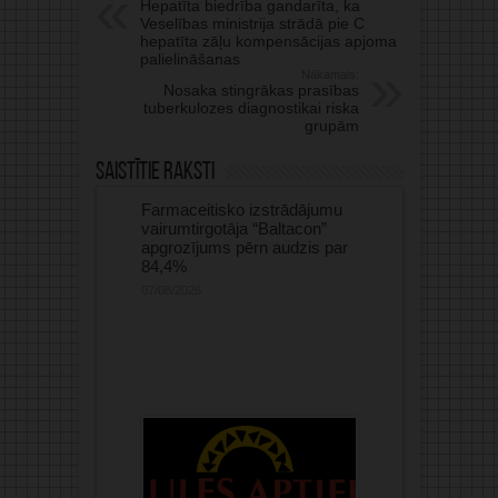
Hepatīta biedrība gandarīta, ka
Veselības ministrija strādā pie C
hepatīta zāļu kompensācijas apjoma
palielināšanas
Nākamais:
Nosaka stingrākas prasības
tuberkulozes diagnostikai riska
grupām
Saistītie raksti
Farmaceitisko izstrādājumu
vairumtirgotāja “Baltacon”
apgrozījums pērn audzis par
84,4%
07/08/2026