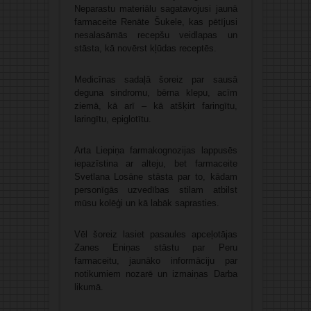
Neparastu materiālu sagatavojusi jaunā
farmaceite Renāte Šukele, kas pētījusi
nesalasāmās recepšu veidlapas un
stāsta, kā novērst kļūdas receptēs.
Medicīnas sadaļā šoreiz par sausā
deguna sindromu, bērna klepu, acīm
ziemā, kā arī – kā atšķirt faringītu,
laringītu, epiglotītu.
Arta Liepiņa farmakognozijas lappusēs
iepazīstina ar alteju, bet farmaceite
Svetlana Losāne stāsta par to, kādam
personīgās uzvedības stilam atbilst
mūsu kolēģi un kā labāk saprasties.
Vēl šoreiz lasiet pasaules apceļotājas
Zanes Eniņas stāstu par Peru
farmaceitu, jaunāko informāciju par
notikumiem nozarē un izmaiņas Darba
likumā.