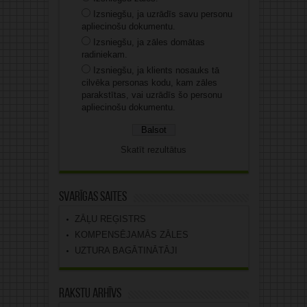
Izsniegšu, ja uzrādīs savu personu
apliecinošu dokumentu.
Izsniegšu, ja zāles domātas
radiniekam.
Izsniegšu, ja klients nosauks tā
cilvēka personas kodu, kam zāles
parakstītas, vai uzrādīs šo personu
apliecinošu dokumentu.
Skatīt rezultātus
Svarīgas saites
ZĀĻU REĢISTRS
KOMPENSĒJAMĀS ZĀLES
UZTURA BAGĀTINĀTĀJI
Rakstu arhīvs