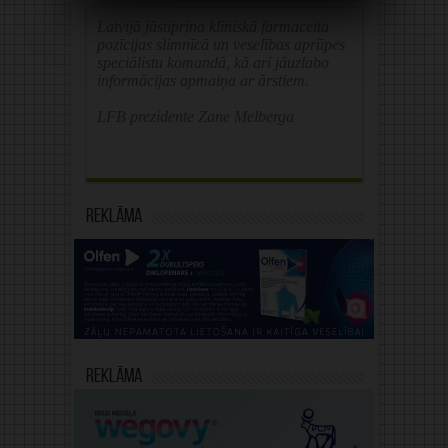
Latvijā jāstiprina klīniskā farmaceita
pozīcijas slimnīcā un veselības aprūpes
speciālistu komandā, kā arī jāuzlabo
informācijas apmaiņa ar ārstiem.
LFB prezidente Zane Melberga
Reklāma
Reklāma