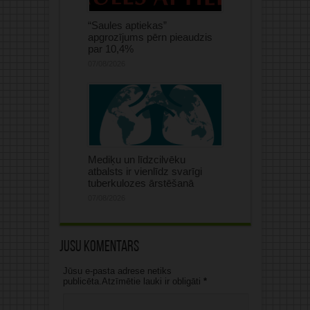
“Saules aptiekas”
apgrozījums pērn pieaudzis
par 10,4%
07/08/2026
Mediķu un līdzcilvēku
atbalsts ir vienlīdz svarīgi
tuberkulozes ārstēšanā
07/08/2026
Jūsu komentārs
Jūsu e-pasta adrese netiks
publicēta.Atzīmētie lauki ir obligāti
*