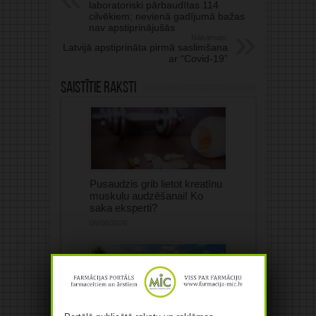
laboratoriski pārbaudītas 114
cilvēkiem; nevienā gadījumā bažas
nav apstiprinājušās
Nākamais:
Latvijā apstiprināta pirmā saslimšana
ar “Covid-19”
Saistītie raksti
Pusaudzis grib lietot kreatīnu
muskuļu audzēšanai! Ko
saka eksperti?
06/08/2026