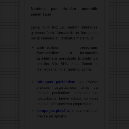
Norādes par drukāto materiālu
saņemšanu
Laikā no 4. līdz 16. martam slimnīcas,
ģimenes ārsti, farmaceiti un farmaceita
palīgi saņems arī drukātus materiālus:
ārstniecības personām,
farmaceitiem un farmaceita
asistentiem paredzētu bukletu
par
prasību zāļu SNN izrakstīšanai un
izsniegšanai no šī gada 1. aprīļa;
i
nfolapas pacientiem
, ko izvietot
prakses uzgaidāmajā telpā vai
izsniegt pacientiem. Infolapas tiks
nosūtītas arī krievu valodā, ko varēs
izsniegt pēc pacienta pieprasījuma;
kampaņas plakātu
,
ko izvietot savā
praksē un aptiekā.