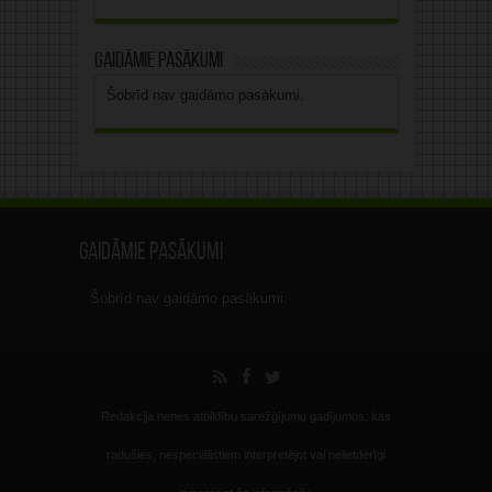
Gaidāmie pasākumi
Šobrīd nav gaidāmo pasākumi.
Gaidāmie pasākumi
Šobrīd nav gaidāmo pasākumi.
Redakcija nenes atbildību sarežģījumu gadījumos, kas
radušies, nespeciālistiem interpretējot vai nelietderīgi