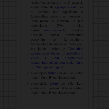
izrakstīšanas kārtību no šī gada 1.
aprīļa. Materiāls
ir pieejams šeit
. Tas
arī turpmāk tiks papildināts ar
ārstniecības personu un farmaceitu
jautājumiem un atbildēm un būs
aplūkojams ZVA tīmekļa
vietnē
www.zva.gov.lv
izveidotā
speciālā sadaļā ārstniecības
personām un farmaceitiem,
farmaceita asistentiem ar informāciju
par jauno kārtību –>
“Veselības
aprūpes speciālistiem un iestādēm >
Zāles > Zāļu starptautiskā
nepatentētā nosaukuma izrakstīšana
no 2020. gada 1. aprīļa”
;
skaidrojošs
video
par aktīvās vielas
izrakstīšanu E-veselības portālā;
skaidrojošs
video
par zāļu, kuru
sastāvā ir vairākas aktīvās vielas,
izrakstīšanu E-veselības portālā.