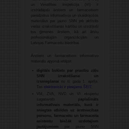
un Veselības inspekcija (VI) ir
izstrādājuši ārstiem un farmaceitiem
paredzētus informatīvos un skaidrojošos
materiālus par jauno SNN jeb aktīvās
vielas izrakstīšanas kārtību un izsūtījuši
tos ģimenes ārstiem, kā arī ārstu
profesionālajām organizācijām un
Latvijas Farmaceitu biedrībai.
Ārstiem un farmaceitiem informatīvo
materiālu apjomā ietilpst:
digitāls buklets par prasību zāļu
SNN izrakstīšanai un
izsniegšanai
no šī gada 1. aprīļa.
Tas
elektroniski ir pieejams ŠEIT
;
VM, ZVA, NVD un VI ekspertu
sagatavots
paplašināts
informatīvais materiāls, kurā ir
sniegtas atbildes uz ārstniecības
personu, farmaceitu un farmaceita
asistentu biežāk uzdotajiem
jautājumiem
par jauno SNN