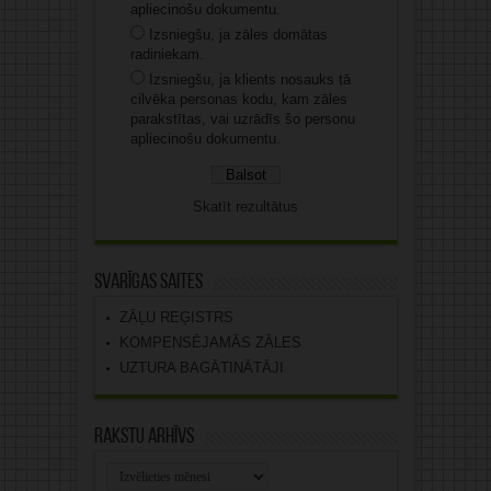
apliecinošu dokumentu.
Izsniegšu, ja zāles domātas
radiniekam.
Izsniegšu, ja klients nosauks tā
cilvēka personas kodu, kam zāles
parakstītas, vai uzrādīs šo personu
apliecinošu dokumentu.
Skatīt rezultātus
Svarīgas saites
ZĀĻU REĢISTRS
KOMPENSĒJAMĀS ZĀLES
UZTURA BAGĀTINĀTĀJI
Rakstu arhīvs
Rakstu
arhīvs