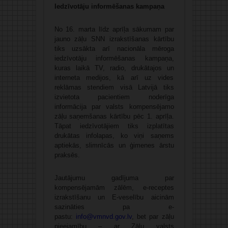
Iedzīvotāju informēšanas kampaņa
No 16. marta līdz aprīļa sākumam par
jauno zāļu SNN izrakstīšanas kārtību
tiks uzsākta arī nacionāla mēroga
iedzīvotāju informēšanas kampaņa,
kuras laikā TV, radio, drukātajos un
interneta medijos, kā arī uz vides
reklāmas stendiem visā Latvijā tiks
izvietota pacientiem noderīga
informācija par valsts kompensējamo
zāļu saņemšanas kārtību pēc 1. aprīļa.
Tāpat iedzīvotājiem tiks izplatītas
drukātas infolapas, ko viņi saņems
aptiekās, slimnīcās un ģimenes ārstu
praksēs.
Jautājumu gadījuma par
kompensējamām zālēm, e-receptes
izrakstīšanu un E-veselību aicinām
sazināties pa e-
pastu:
info@vmnvd.gov.lv
, bet par zāļu
pieejamību – ar Zāļu valsts