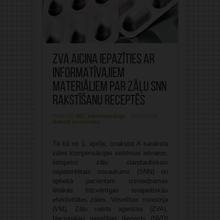
ZVA aicina IEPAZĪTIES AR
INFORMATĪVAJIEM
MATERIĀLIEM PAR ZĀĻU SNN
RAKSTĪŠANU RECEPTĒS
Publicējis:
MIC Administrācija
02/03/2020
Rakstīt komentāru
Tā kā no 1. aprīļa, izrakstot A saraksta
zāles kompensācijas sistēmas ietvaros,
lietojams zāļu starptautiskais
nepatentētais nosaukums (SNN) un
aptiekā pacientam izsniedzamas
lētākās līdzvērtīgas terapeitiskās
efektivitātes zāles, Veselības ministrija
(VM), Zāļu valsts aģentūra (ZVA),
Nacionālais veselības dienests (NVD)