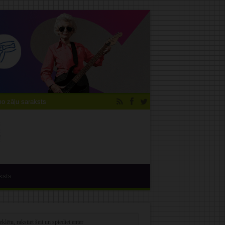
 zāļu saraksts
ksts