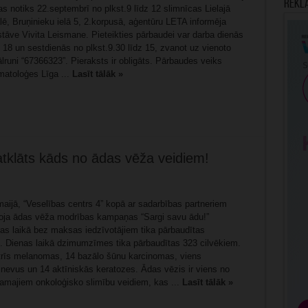
Rekl
 notiks 22.septembrī no plkst.9 līdz 12 slimnīcas Lielajā
ē, Bruņinieku ielā 5, 2.korpusā, aģentūru LETA informēja
tāve Vivita Leismane. Pieteikties pārbaudei var darba dienās
z 18 un sestdienās no plkst.9.30 līdz 15, zvanot uz vienoto
ālruni “67366323”. Pieraksts ir obligāts. Pārbaudes veiks
matoloģes Līga ...
Lasīt tālāk »
klāts kāds no ādas vēža veidiem!
aijā, “Veselības centrs 4” kopā ar sadarbības partneriem
oja ādas vēža modrības kampaņas “Sargi savu ādu!”
ras laikā bez maksas iedzīvotājiem tika pārbaudītas
Dienas laikā dzimumzīmes tika pārbaudītas 323 cilvēkiem.
 trīs melanomas, 14 bazālo šūnu karcinomas, viens
 nevus un 14 aktīniskās keratozes. Ādas vēzis ir viens no
amajiem onkoloģisko slimību veidiem, kas ...
Lasīt tālāk »