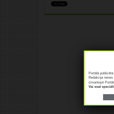
Portālā publicēt
Redakcija nenes 
izmantojot Portāl
Vai esat speciā