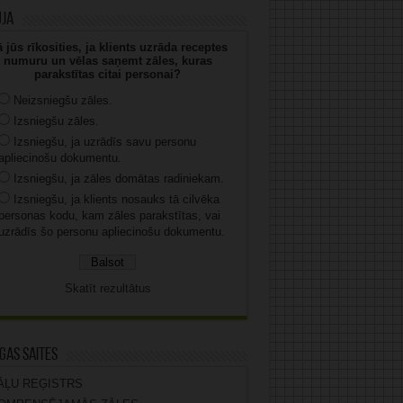
uja
 jūs rīkosities, ja klients uzrāda receptes
numuru un vēlas saņemt zāles, kuras
parakstītas citai personai?
Neizsniegšu zāles.
Izsniegšu zāles.
Izsniegšu, ja uzrādīs savu personu
apliecinošu dokumentu.
Izsniegšu, ja zāles domātas radiniekam.
Izsniegšu, ja klients nosauks tā cilvēka
personas kodu, kam zāles parakstītas, vai
uzrādīs šo personu apliecinošu dokumentu.
Skatīt rezultātus
gas saites
ĀĻU REĢISTRS