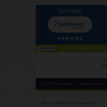
MIC-INFO Likumdošana
Tālākm
06/08/2026
MIC-INFO Likumdošana
Tālākmācības testi
Sākums
»
Birku ahrīvs: dzimumzīmes