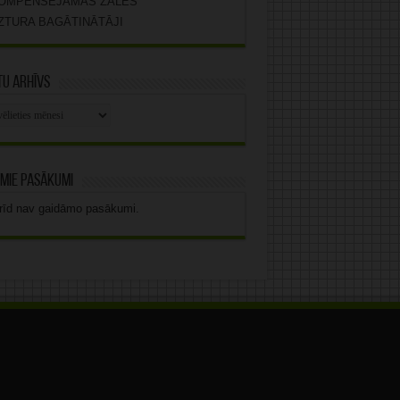
OMPENSĒJAMĀS ZĀLES
ZTURA BAGĀTINĀTĀJI
u arhīvs
stu
vs
mie pasākumi
rīd nav gaidāmo pasākumi.