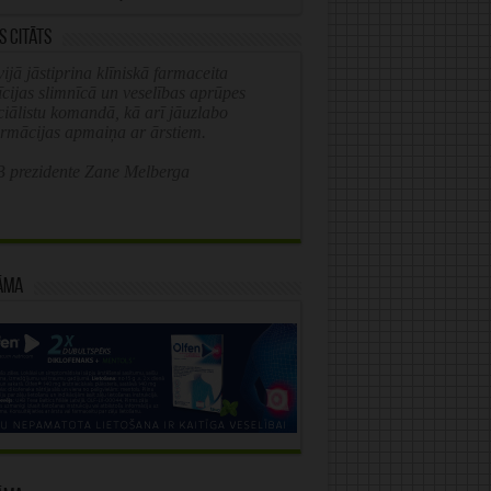
s citāts
ijā jāstiprina klīniskā farmaceita
īcijas slimnīcā un veselības aprūpes
ciālistu komandā, kā arī jāuzlabo
ormācijas apmaiņa ar ārstiem.
 prezidente Zane Melberga
āma