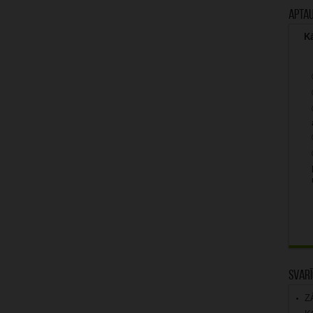
Apta
Kā
Svarī
Z