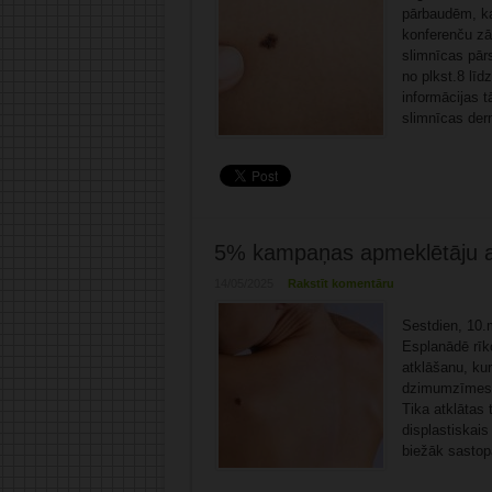
pārbaudēm, kas
konferenču zāl
slimnīcas pārs
no plkst.8 līd
informācijas t
slimnīcas der
5% kampaņas apmeklētāju at
14/05/2025
Rakstīt komentāru
Sestdien, 10.m
Esplanādē rīk
atklāšanu, ku
dzimumzīmes. 
Tika atklātas
displastiskais
biežāk sastop