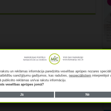
Rekl
ā rakstu un reklāmas informācija paredzēta veselības aprūpes nozares speciāl
atbildību sarežģījumu gadījumos, kas radušies,
nespeciālistiem
interpretējot 
ā publicēto reklāmas un/vai rakstu informāciju.
lists veselības aprūpes jomā?
Jā
Nē