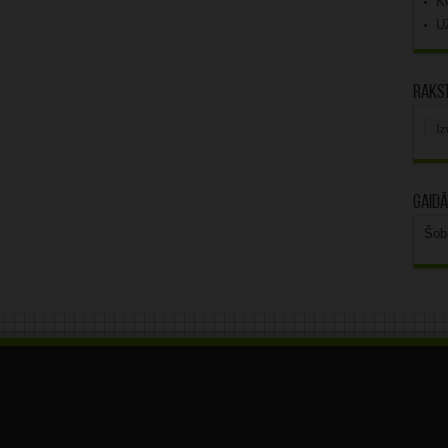
K
U
Rakst
Rak
arhī
Gaidā
Šob