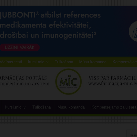
ācības testi
kursi.mic.lv
Tulkošana
Mūsu komanda
Kompensējamo
kursi.mic.lv
Tulkošana
Mūsu komanda
Kompensējamo zāļu sara