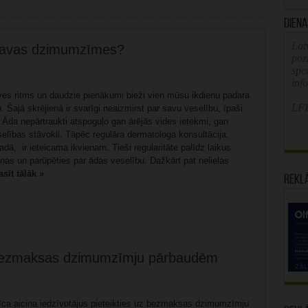
Diena
Latv
i savas dzimumzīmes?
poz
spe
inf
es ritms un daudzie pienākumi bieži vien mūsu ikdienu padara
LFB
tu. Šajā skrējienā ir svarīgi neaizmirst par savu veselību, īpaši
 Āda nepārtraukti atspoguļo gan ārējās vides ietekmi, gan
elības stāvokli. Tāpēc regulāra dermatologa konsultācija,
adā, ir ieteicama ikvienam. Tieši regularitāte palīdz laikus
ņas un parūpēties par ādas veselību. Dažkārt pat nelielas
asīt tālāk »
Rekl
z bezmaksas dzimumzīmju pārbaudēm
īca aicina iedzīvotājus pieteikties uz bezmaksas dzimumzīmju