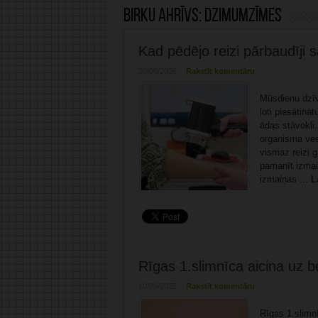
Birku ahrīvs:
dzimumzīmes
Kad pēdējo reizi pārbaudīj
30/06/2026
Rakstīt komentāru
Mūsdienu dzīv
ļoti piesātinā
ādas stāvokli.
organisma ves
vismaz reizi g
pamanīt izmai
izmaiņas ...
L
Rīgas 1.slimnīca aicina u
10/09/2025
Rakstīt komentāru
Rīgas 1.slimn