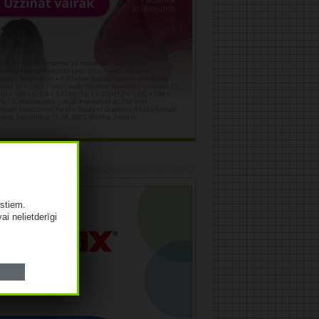
āma
istiem.
vai nelietderīgi