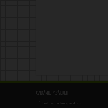
Gaidāmie pasākumi
Šobrīd nav gaidāmo pasākumi.