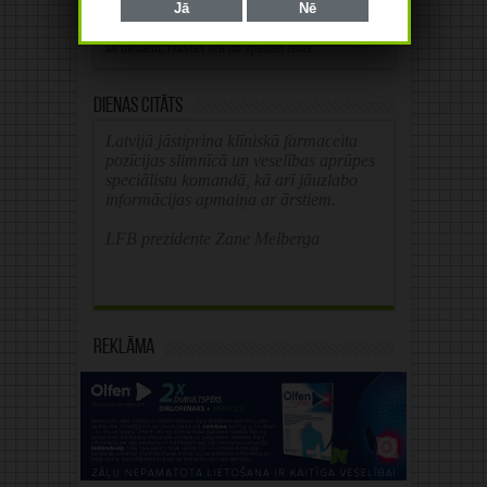
Jā
Nē
Alternative:
Dienas citāts
Latvijā jāstiprina klīniskā farmaceita
pozīcijas slimnīcā un veselības aprūpes
speciālistu komandā, kā arī jāuzlabo
informācijas apmaiņa ar ārstiem.
LFB prezidente Zane Melberga
Reklāma