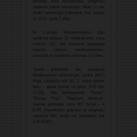
ražotāja dotā nosaukuma. Diagnožu
saraksts paliek nemainīgs, tāpēc to var
skatīt iepriekšējā izdevumā, kas iznāca
uz 2015. gada 1.jūliju.
Ar 1.oktobri Kompensējamo zāļu
sarakstā iekļauti 22 medikamenti, cena
mainīta 192, bet saraksta kategorija
mainīta četriem medikamentiem,
savukārt no saraksta svītrotas 12 zāles.
Jaunā grāmatiņa jau pieejama
Medikamentu informācijas centrā (MIC)
Rīgā, Lāčplēša ielā 60, 5. stāvā (darba
laiks – darba dienās no plkst. 9.00 līdz
17.00), zāļu lieltirgotavās “Tamro”,
“Recipe Plus”, “Magnum Medical”.
Jaunās grāmatas cena MIC birojā – 4
EUR. (Iepriekšējo grāmatu ar diagnožu
sarakstu MIC birojā var iegādāties par
2,80 EUR.)