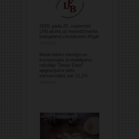
2026. gada 25. septembrī
LFB aicina uz menedžmenta
kompetenču konferenci Rīgā!
06/08/2026
Medicīnisko elastīgo un
kompresijas izstrādājumu
ražotāja “Tonus Elast”
apgrozījums pērn
samazinājies par 21,1%
06/08/2026