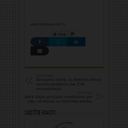
www.farmacija-mic.lv
Patīk
Iepriekšējais:
Straujuma domā, ka Belēvičs vēlreiz
nevirzīs jautājumu par ZVA
reorganizāciju
Nākamais:
Spēkā stājas grozījumi noteikumos par
zāļu ražošanas un kontroles kārtību
Saistītie raksti