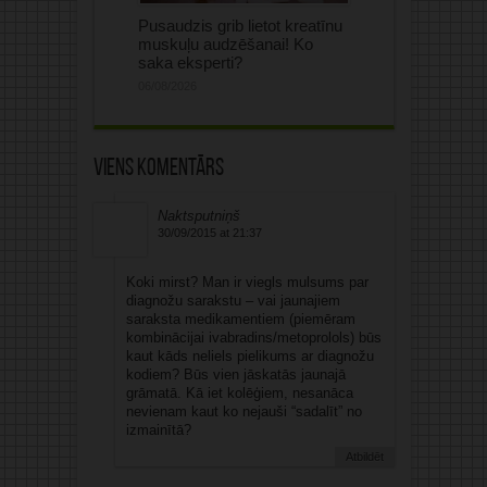
Pusaudzis grib lietot kreatīnu
muskuļu audzēšanai! Ko
saka eksperti?
06/08/2026
Viens komentārs
Naktsputniņš
30/09/2015 at 21:37
Koki mirst? Man ir viegls mulsums par
diagnožu sarakstu – vai jaunajiem
saraksta medikamentiem (piemēram
kombinācijai ivabradins/metoprolols) būs
kaut kāds neliels pielikums ar diagnožu
kodiem? Būs vien jāskatās jaunajā
grāmatā. Kā iet kolēģiem, nesanāca
nevienam kaut ko nejauši “sadalīt” no
izmainītā?
Atbildēt