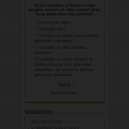
Kā jūs rīkosities, ja klients uzrāda
receptes numuru un vēlas saņemt zāles,
kuras parakstītas citai personai?
Neizsniegšu zāles.
Izsniegšu zāles.
Izsniegšu, ja uzrādīs savu personu
apliecinošu dokumentu.
Izsniegšu, ja zāles domātas
radiniekam.
Izsniegšu, ja klients nosauks tā
cilvēka personas kodu, kam zāles
parakstītas, vai uzrādīs šo personu
apliecinošu dokumentu.
Skatīt rezultātus
Svarīgas saites
ZĀĻU REĢISTRS
KOMPENSĒJAMĀS ZĀLES