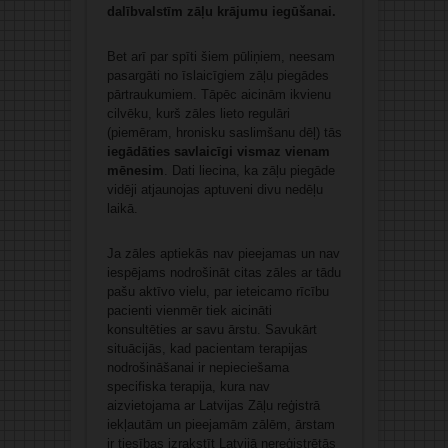
dalībvalstīm zāļu krājumu iegūšanai.
Bet arī par spīti šiem pūliņiem, neesam
pasargāti no īslaicīgiem zāļu piegādes
pārtraukumiem. Tāpēc aicinām ikvienu
cilvēku, kurš zāles lieto regulāri
(piemēram, hronisku saslimšanu dēļ) tās
iegādāties savlaicīgi vismaz vienam
mēnesim
. Dati liecina, ka zāļu piegāde
vidēji atjaunojas aptuveni divu nedēļu
laikā.
Ja zāles aptiekās nav pieejamas un nav
iespējams nodrošināt citas zāles ar tādu
pašu aktīvo vielu, par ieteicamo rīcību
pacienti vienmēr tiek aicināti
konsultēties ar savu ārstu. Savukārt
situācijās, kad pacientam terapijas
nodrošināšanai ir nepieciešama
specifiska terapija, kura nav
aizvietojama ar Latvijas Zāļu reģistrā
iekļautām un pieejamām zālēm, ārstam
ir tiesības izrakstīt Latvijā nereģistrētās