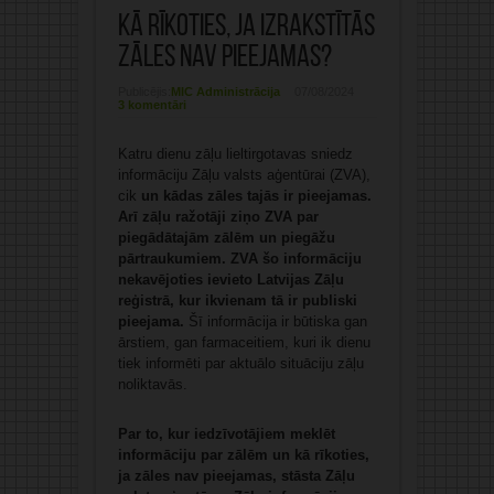
Kā rīkoties, ja izrakstītās
zāles nav pieejamas?
Publicējis:
MIC Administrācija
07/08/2024
3 komentāri
Katru dienu zāļu lieltirgotavas sniedz
informāciju Zāļu valsts aģentūrai (ZVA),
cik
un kādas zāles tajās ir pieejamas.
Arī zāļu ražotāji ziņo ZVA par
piegādātajām zālēm un piegāžu
pārtraukumiem. ZVA šo informāciju
nekavējoties ievieto Latvijas Zāļu
reģistrā, kur ikvienam tā ir publiski
pieejama.
Šī informācija ir būtiska gan
ārstiem, gan farmaceitiem, kuri ik dienu
tiek informēti par aktuālo situāciju zāļu
noliktavās.
Par to, kur iedzīvotājiem meklēt
informāciju par zālēm un kā rīkoties,
ja zāles nav pieejamas, stāsta Zāļu