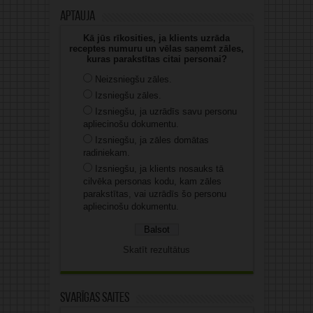
Aptauja
Kā jūs rīkosities, ja klients uzrāda
receptes numuru un vēlas saņemt zāles,
kuras parakstītas citai personai?
Neizsniegšu zāles.
Izsniegšu zāles.
Izsniegšu, ja uzrādīs savu personu
apliecinošu dokumentu.
Izsniegšu, ja zāles domātas
radiniekam.
Izsniegšu, ja klients nosauks tā
cilvēka personas kodu, kam zāles
parakstītas, vai uzrādīs šo personu
apliecinošu dokumentu.
Skatīt rezultātus
Svarīgas saites