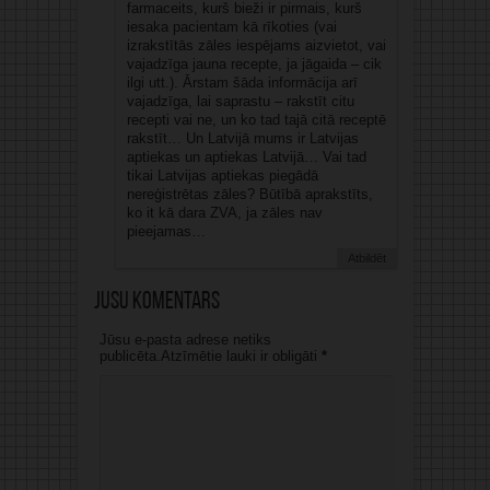
farmaceits, kurš bieži ir pirmais, kurš
iesaka pacientam kā rīkoties (vai
izrakstītās zāles iespējams aizvietot, vai
vajadzīga jauna recepte, ja jāgaida – cik
ilgi utt.). Ārstam šāda informācija arī
vajadzīga, lai saprastu – rakstīt citu
recepti vai ne, un ko tad tajā citā receptē
rakstīt… Un Latvijā mums ir Latvijas
aptiekas un aptiekas Latvijā… Vai tad
tikai Latvijas aptiekas piegādā
nereģistrētas zāles? Būtībā aprakstīts,
ko it kā dara ZVA, ja zāles nav
pieejamas…
Atbildēt
Jūsu komentārs
Jūsu e-pasta adrese netiks
publicēta.Atzīmētie lauki ir obligāti
*