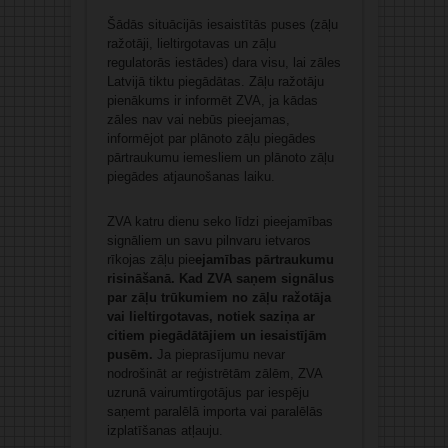
Šādās situācijās iesaistītās puses (zāļu
ražotāji, lieltirgotavas un zāļu
regulatorās iestādes) dara visu, lai zāles
Latvijā tiktu piegādātas. Zāļu ražotāju
pienākums ir informēt ZVA, ja kādas
zāles nav vai nebūs pieejamas,
informējot par plānoto zāļu piegādes
pārtraukumu iemesliem un plānoto zāļu
piegādes atjaunošanas laiku.
ZVA katru dienu seko līdzi pieejamības
signāliem un savu pilnvaru ietvaros
rīkojas zāļu pie
ejamības pārtraukumu
risināšanā. Kad ZVA saņem signālus
par zāļu trūkumiem no zāļu ražotāja
vai lieltirgotavas, notiek saziņa ar
citiem piegādātājiem un iesaistījām
pusēm.
Ja pieprasījumu nevar
nodrošināt ar reģistrētām zālēm, ZVA
uzrunā vairumtirgotājus par iespēju
saņemt paralēlā importa vai paralēlās
izplatīšanas atļauju.