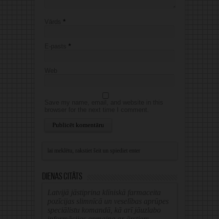
Vārds
*
E-pasts
*
Web
Save my name, email, and website in this
browser for the next time I comment.
Alternative:
Dienas citāts
Latvijā jāstiprina klīniskā farmaceita
pozīcijas slimnīcā un veselības aprūpes
speciālistu komandā, kā arī jāuzlabo
informācijas apmaiņa ar ārstiem.