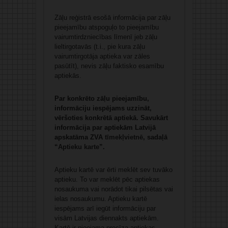
Zāļu reģistrā esošā informācija par zāļu
pieejamību atspoguļo to pieejamību
vairumtirdzniecības līmenī jeb zāļu
lieltirgotavās (t.i., pie kura zāļu
vairumtirgotāja aptieka var zāles
pasūtīt), nevis zāļu faktisko esamību
aptiekās.
Par konkrēto zāļu pieejamību,
informāciju iespējams uzzināt,
vēršoties konkrētā aptiekā. Savukārt
informācija par aptiekām Latvijā
apskatāma ZVA
tīmekļvietnē
, sadaļā
“
Aptieku karte
”.
Aptieku kartē var ērti meklēt sev tuvāko
aptieku. To var meklēt pēc aptiekas
nosaukuma vai norādot tikai pilsētas vai
ielas nosaukumu. Aptieku kartē
iespējams arī iegūt informāciju par
visām Latvijas diennakts aptiekām.
Kartē ir pieejama precīza aptiekas