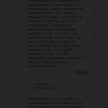
Kam raksts domāts – pacientiem vai
profesionāļiem? Ja pacientiem – kāpēc
nav farmaceits nosaukts, kurš pārsvarā
ir pirmais eksperts, kurš pacientu
nokonsultēs, ko darīt – gaidīt zāles vai
iet pie ārsta rakstīt citu recepti – un
kādu galu galā. Ārsts tāpat bez
papildinformācijas par pieejamības
iespējām nezinās, vai viņam ir vērts
rakstīt citu recepti un citas zāles . Un
mums valstī ir aptiekas Latvijā un
Latvijas aptiekas. Ne jau tikai Latvijas
aptiekas būs tās, kuras sagādās
nereģistrētas zāles. Vēlu PR
speciālistiem pilnveidoties meistarībā, ja
grib iedzīvotājus informēt par
profesionālām lietām!
Atbildēt
eksperts
07/08/2024 at 11:58
Kam raksts domāts – pacientiem vai
profesionāļiem? Ja pacientiem – kāpēc
nav farmaceits nosaukts, kurš pārsvarā