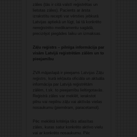
zāles (tās ir citā valstī reģistrētas un
lietotas zāles). Pacients ar ārsta
izrakstītu recepti var vērsties jebkurā
Latvijas aptiekā un lūgt, lai tā konkrēto
nereģistrēto medikamentu sagādā,
precizējot piegādes laiku un izmaksas.
Zāļu reģistrs – pilnīga informācija par
visām Latvijā reģistrētām zālēm un to
pieejamību
ZVA mājaslapā ir pieejams
Latvijas Zāļu
reģistrs
, kurā iekļauta oficiāla un aktuāla
informācija par Latvijā reģistrētām
zālēm, t.sk. to pieejamību lieltirgotavās.
Reģistrā zāles var meklēt, ierakstot
pilnu vai nepilnu zāļu vai aktīvās vielas
nosaukumu (piemēram, paracetamol).
Pēc meklētā kritērija tiks atlasītas
zāles, kuras satur konkrēto aktīvo vielu
vai ar konkrēto nosaukumu. Pēc