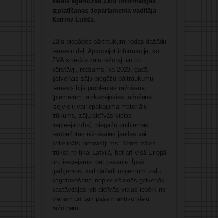
valsts aģentūras Zāļu informācijas
izplatīšanas departamenta vadītāja
Katrīna Lukša.
Zāļu piegādes pārtraukumi rodas dažādu
iemeslu dēļ. Apkopojot informāciju, ko
ZVA sniedza zāļu ražotāji un to
pārstāvji, redzams, ka 2023. gadā
galvenais zāļu piegāžu pārtraukumu
iemesls bija problēmas ražošanā
(piemēram, aizkavējusies ražošana,
izejvielu vai iepakojuma materiālu
trūkums, zāļu aktīvās vielas
nepieejamība), piegāžu problēmas,
ierobežotas ražošanas jaudas vai
palielināts pieprasījums. Nereti zāles
trūkst ne tikai Latvijā, bet arī visā Eiropā
un, iespējams, pat pasaulē. Īpaši
gadījumos, kad dažādi uzņēmumi zāļu
pagatavošanai nepieciešamās galvenās
sastāvdaļas jeb aktīvās vielas iepērk no
vienām un tām pašām aktīvo vielu
ražotnēm.