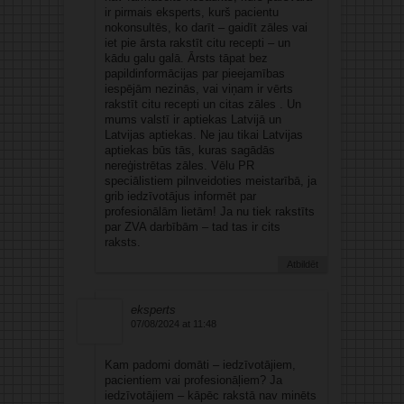
ir pirmais eksperts, kurš pacientu
nokonsultēs, ko darīt – gaidīt zāles vai
iet pie ārsta rakstīt citu recepti – un
kādu galu galā. Ārsts tāpat bez
papildinformācijas par pieejamības
iespējām nezinās, vai viņam ir vērts
rakstīt citu recepti un citas zāles . Un
mums valstī ir aptiekas Latvijā un
Latvijas aptiekas. Ne jau tikai Latvijas
aptiekas būs tās, kuras sagādās
nereģistrētas zāles. Vēlu PR
speciālistiem pilnveidoties meistarībā, ja
grib iedzīvotājus informēt par
profesionālām lietām! Ja nu tiek rakstīts
par ZVA darbībām – tad tas ir cits
raksts.
Atbildēt
eksperts
07/08/2024 at 11:48
Kam padomi domāti – iedzīvotājiem,
pacientiem vai profesionāļiem? Ja
iedzīvotājiem – kāpēc rakstā nav minēts