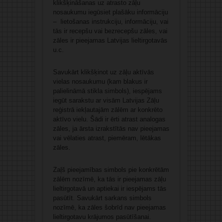
klikšķināšanas uz atrasto zāļu
nosaukumu iegūsiet plašāku informāciju
– lietošanas instrukciju, informāciju, vai
tās ir recepšu vai bezrecepšu zāles, vai
zāles ir pieejamas Latvijas lieltirgotavās
u.c.
Savukārt klikšķinot uz zāļu aktīvās
vielas nosaukumu (kam blakus ir
palielināmā stikla simbols), iespējams
iegūt sarakstu ar visām Latvijas Zāļu
reģistrā iekļautajām zālēm ar konkrēto
aktīvo vielu. Šādi ir ērti atrast analogas
zāles, ja ārsta izrakstītās nav pieejamas
vai vēlaties atrast, piemēram, lētākas
zāles.
Zaļš pieejamības simbols pie konkrētām
zālēm nozīmē, ka tās ir pieejamas zāļu
lieltirgotavā un aptiekai ir iespējams tās
pasūtīt. Savukārt sarkans simbols
nozīmē, ka zāles šobrīd nav pieejamas
lieltirgotavu krājumos pasūtīšanai.