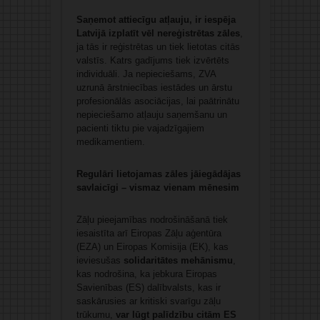
Saņemot attiecīgu atļauju, ir iespēja
Latvijā izplatīt vēl nereģistrētas zāles
,
ja tās ir reģistrētas un tiek lietotas citās
valstīs. Katrs gadījums tiek izvērtēts
individuāli. Ja nepieciešams, ZVA
uzrunā ārstniecības iestādes un ārstu
profesionālās asociācijas, lai paātrinātu
nepieciešamo atļauju saņemšanu un
pacienti tiktu pie vajadzīgajiem
medikamentiem.
Regulāri lietojamas zāles jāiegādājas
savlaicīgi – vismaz vienam mēnesim
Zāļu pieejamības nodrošināšanā tiek
iesaistīta arī Eiropas Zāļu aģentūra
(EZA) un Eiropas Komisija (EK), kas
ieviesušas
solidaritātes mehānismu
,
kas nodrošina, ka jebkura Eiropas
Savienības (ES) dalībvalsts, kas ir
saskārusies ar kritiski svarīgu zāļu
trūkumu,
var lūgt palīdzību citām ES