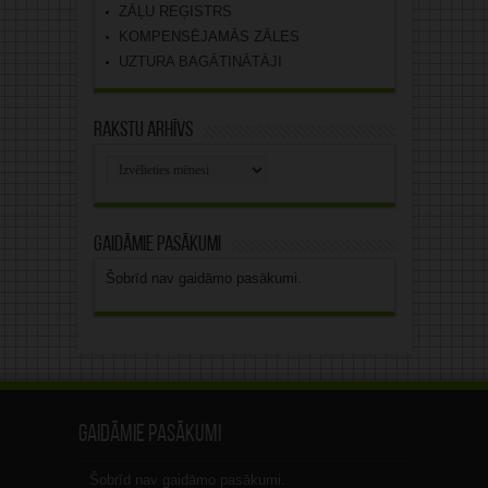
ZĀĻU REĢISTRS
KOMPENSĒJAMĀS ZĀLES
UZTURA BAGĀTINĀTĀJI
Rakstu arhīvs
Rakstu
arhīvs
Gaidāmie pasākumi
Šobrīd nav gaidāmo pasākumi.
Gaidāmie pasākumi
Šobrīd nav gaidāmo pasākumi.