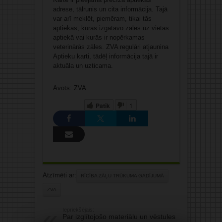
adrese, tālrunis un cita informācija. Tajā
var arī meklēt, piemēram, tikai tās
aptiekas, kuras izgatavo zāles uz vietas
aptiekā vai kurās ir nopērkamas
veterinārās zāles. ZVA regulāri atjaunina
Aptieku karti, tādēļ informācija tajā ir
aktuāla un uzticama.
Avots: ZVA
Patīk
1
Atzīmēti ar:
RĪCĪBA ZĀĻU TRŪKUMA GADĪJUMĀ
ZVA
Iepriekšējais:
Par izglītojošo materiālu un vēstules