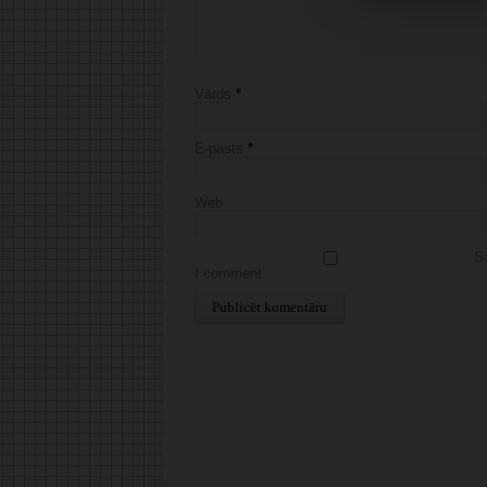
Vārds
*
E-pasts
*
Web
Sa
I comment.
Alternative: