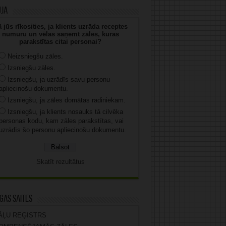
uja
 jūs rīkosities, ja klients uzrāda receptes
numuru un vēlas saņemt zāles, kuras
parakstītas citai personai?
Neizsniegšu zāles.
Izsniegšu zāles.
Izsniegšu, ja uzrādīs savu personu
apliecinošu dokumentu.
Izsniegšu, ja zāles domātas radiniekam.
Izsniegšu, ja klients nosauks tā cilvēka
personas kodu, kam zāles parakstītas, vai
uzrādīs šo personu apliecinošu dokumentu.
Skatīt rezultātus
gas saites
ĀĻU REĢISTRS