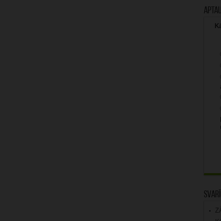
Apta
Kā
Svarī
Z