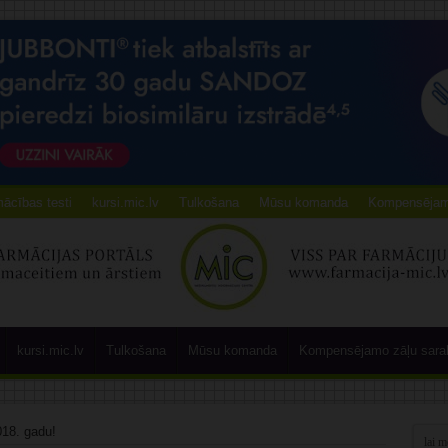
ācības testi
kursi.mic.lv
Tulkošana
Mūsu komanda
Kompensējamo
kursi.mic.lv
Tulkošana
Mūsu komanda
Kompensējamo zāļu sara
018. gadu!