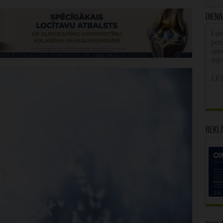
Diena
Latv
poz
spe
inf
LFB
Rekl