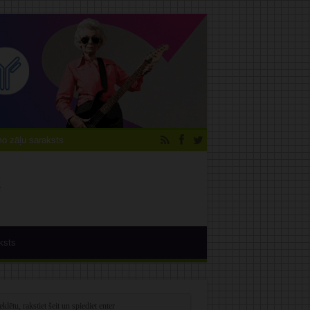
 zāļu saraksts
ksts