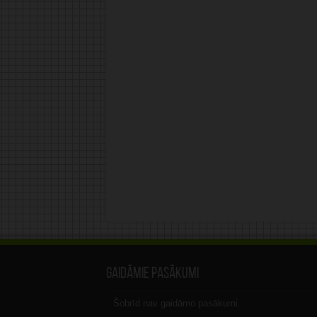
Gaidāmie pasākumi
Šobrīd nav gaidāmo pasākumi.