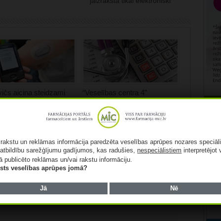
jāizraksta tikai elektroniski
ičs aicina steidzami
“Veselības centra 4”
apildu finansējumu
koncerna apgrozījums pērn
ģijas un cukura diabēta
pieaudzis par 3,4%
Rekl
ntiem
05/08/2026
026
ā rakstu un reklāmas informācija paredzēta veselības aprūpes nozares speciāl
atbildību sarežģījumu gadījumos, kas radušies,
nespeciālistiem
interpretējot 
ā publicēto reklāmas un/vai rakstu informāciju.
lists veselības aprūpes jomā?
lauki ir obligāti
*
Jā
Nē