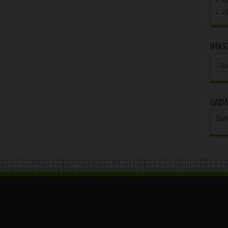
K
U
Rakst
Rak
arhī
Gaidā
Šob