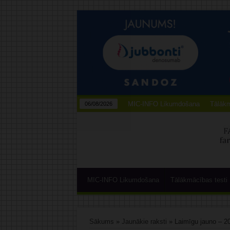
MIC-INFO Likumdošana
Tālākm
06/08/2026
MIC-INFO Likumdošana
Tālākmācības testi
Sākums
»
Jaunākie raksti
»
Laimīgu jauno – 2