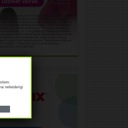
āma
istiem.
vai nelietderīgi