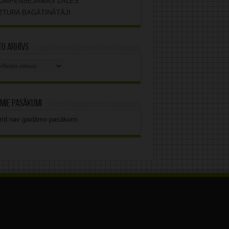
OMPENSĒJAMĀS ZĀLES
ZTURA BAGĀTINĀTĀJI
u arhīvs
stu
vs
mie pasākumi
rīd nav gaidāmo pasākumi.