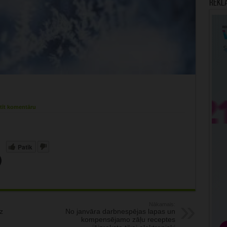
Rekl
tīt komentāru
Patīk
Nākamais:
z
No janvāra darbnespējas lapas un
kompensējamo zāļu receptes