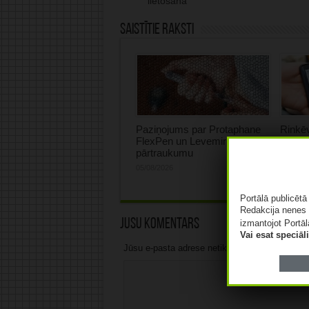
lietošanā
Saistītie raksti
Paziņojums par Protaphane
Rinkēv
FlexPen un Levemir piegādes
rast p
pārtraukumu
onkolo
pacie
05/08/2026
05/08/2
Portālā publicēt
Redakcija nenes 
Jūsu komentārs
izmantojot Portāl
Vai esat speciā
Jūsu e-pasta adrese netiks publicēta.Atzīmētie 