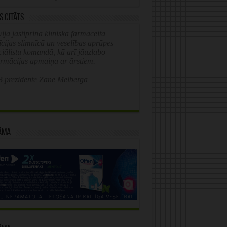
s citāts
ijā jāstiprina klīniskā farmaceita
īcijas slimnīcā un veselības aprūpes
ciālistu komandā, kā arī jāuzlabo
ormācijas apmaiņa ar ārstiem.
 prezidente Zane Melberga
āma