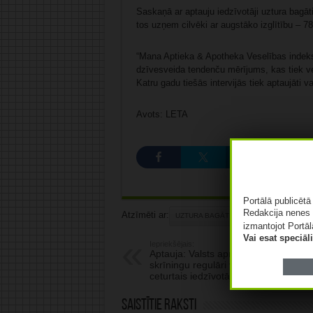
Saskaņā ar aptauju iedzīvotāji uztura bagāt
tos uzņem cilvēki ar augstāko izglītību – 
“Mana Aptieka & Apotheka Veselības indekss
dzīvesveida tendenču mērījums, kas tiek v
Katru gadu tiešās intervijās tiek aptaujāti 
Avots: LETA
Portālā publicēt
Redakcija nenes 
Atzīmēti ar:
UZTURA BAGĀTINĀTĀJI
izmantojot Portāl
Vai esat speciā
Iepriekšējais:
Aptauja: Valsts apmaksāto vēža
skrīningu regulāri veic vien katrs
ceturtais iedzīvotājs
Saistītie raksti