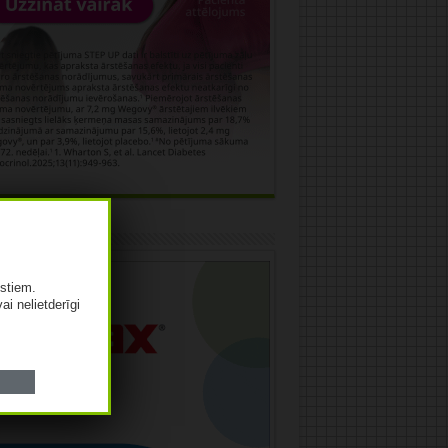
āma
istiem.
vai nelietderīgi