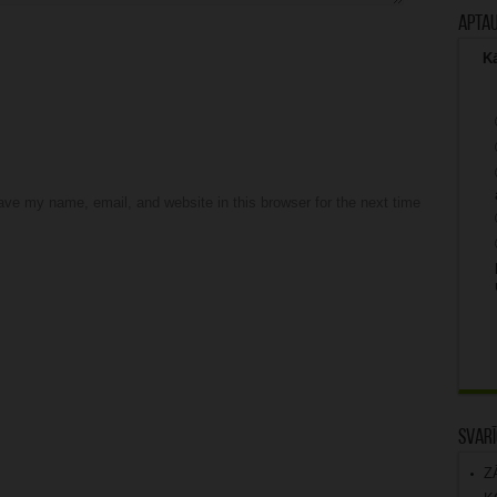
Apta
Kā
ve my name, email, and website in this browser for the next time
Svarī
Z