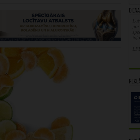
Diena
Latv
poz
spe
inf
LFB
Rekl