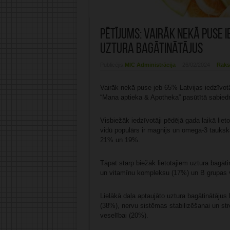
Pētījums: Vairāk nekā puse i
uztura bagātinātājus
Publicējis:
MIC Administrācija
26/02/2024
Raks
Vairāk nekā puse jeb 65% Latvijas iedzīvotāju
“Mana aptieka & Apotheka” pasūtītā sabied
Visbiežāk iedzīvotāji pēdējā gada laikā lieto
vidū populārs ir magnijs un omega-3 taukskā
21% un 19%.
Tāpat starp biežāk lietotajiem uztura bagāti
un vitamīnu kompleksu (17%) un B grupas 
Lielākā daļa aptaujāto uztura bagātinātājus 
(38%), nervu sistēmas stabilizēšanai un st
veselībai (20%).