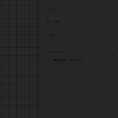
Vārds
*
E-pasts
*
Web
Sa
I comment.
Alternative: