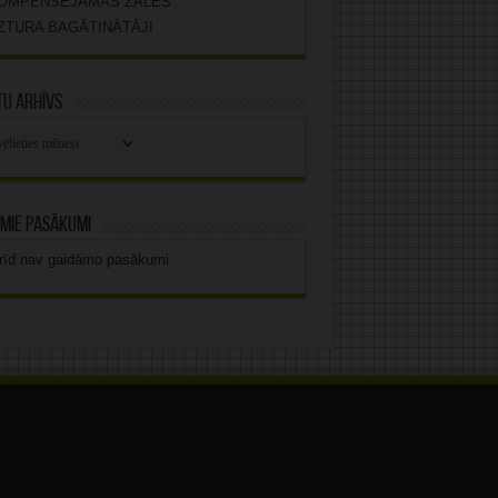
OMPENSĒJAMĀS ZĀLES
ZTURA BAGĀTINĀTĀJI
u arhīvs
stu
vs
mie pasākumi
rīd nav gaidāmo pasākumi.