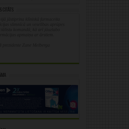
s citāts
ijā jāstiprina klīniskā farmaceita
īcijas slimnīcā un veselības aprūpes
ciālistu komandā, kā arī jāuzlabo
ormācijas apmaiņa ar ārstiem.
 prezidente Zane Melberga
āma