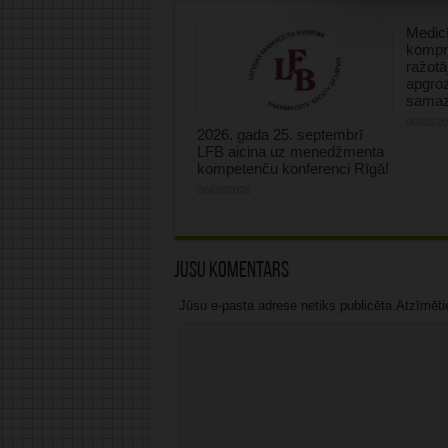
Medicī
kompre
ražotā
apgro
samaz
06/08/2
2026. gada 25. septembrī
LFB aicina uz menedžmenta
kompetenču konferenci Rīgā!
06/08/2026
Jūsu komentārs
Jūsu e-pasta adrese netiks publicēta.Atzīmētie 