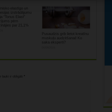
nisko elastīgo un
sijas izstrādājumu
ja “Tonus Elast”
zījums pērn
inājies par 21,1%
026
Pusaudzis grib lietot kreatīnu
muskuļu audzēšanai! Ko
saka eksperti?
06/08/2026
lauki ir obligāti
*