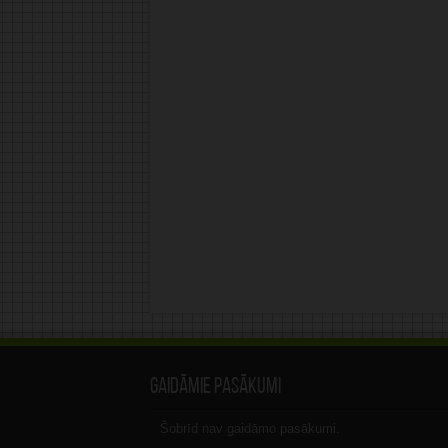
Gaidāmie pasākumi
Šobrīd nav gaidāmo pasākumi.