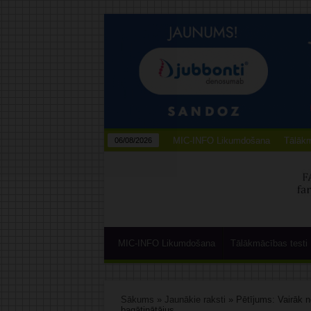
MIC-INFO Likumdošana
Tālākm
06/08/2026
MIC-INFO Likumdošana
Tālākmācības testi
Sākums
»
Jaunākie raksti
»
Pētījums: Vairāk n
bagātinātājus