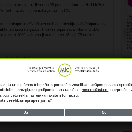
inātājus aktīvāk sāk lietot no 35 gadu vecuma. Izteikti biežāk
78%, bet mazāk – ar pamatizglītību – 51%.
” ir Latvijas iedzīvotāju veselības stāvokļa pašvērtējuma un
eikts jau astoņus gadus. Indekss tapis sadarbībā ar SKDS.
vairāk nekā 1000 iedzīvotāji vecumā no 18 līdz 75 gadiem.
Patīk
Rekl
ā rakstu un reklāmas informācija paredzēta veselības aprūpes nozares speciāl
atbildību sarežģījumu gadījumos, kas radušies,
nespeciālistiem
interpretējot 
ā publicēto reklāmas un/vai rakstu informāciju.
lists veselības aprūpes jomā?
Nākamais:
Latvijas Slimnīcu biedrība par
Veselības ministrijas publiskoto
Jā
Nē
informāciju