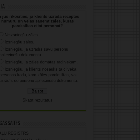
uja
 jūs rīkosities, ja klients uzrāda receptes
numuru un vēlas saņemt zāles, kuras
parakstītas citai personai?
Neizsniegšu zāles.
Izsniegšu zāles.
Izsniegšu, ja uzrādīs savu personu
apliecinošu dokumentu.
Izsniegšu, ja zāles domātas radiniekam.
Izsniegšu, ja klients nosauks tā cilvēka
personas kodu, kam zāles parakstītas, vai
uzrādīs šo personu apliecinošu dokumentu.
Skatīt rezultātus
gas saites
ĀĻU REĢISTRS