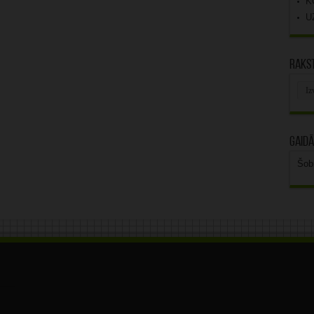
K
U
Rakst
Rak
arhī
Gaidā
Šob