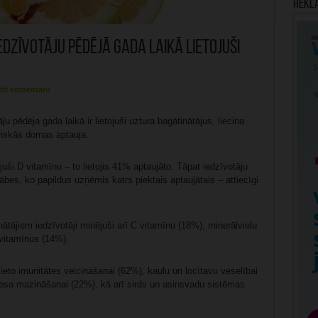
Rekl
edzīvotāju pēdējā gada laikā lietojuši
tīt komentāru
 pēdēja gada laikā ir lietojuši uztura bagātinātājus, liecina
riskās domas aptauja.
juši D vitamīnu – to lietojis 41% aptaujāto. Tāpat iedzīvotāju
bes, ko papildus uzņēmis katrs piektais aptaujātais – attiecīgi
nātājiem iedzīvotāji minējuši arī C vitamīnu (18%), minerālvielu
vitamīnus (14%).
lieto imunitātes veicināšanai (62%), kaulu un locītavu veselībai
resa mazināšanai (22%), kā arī sirds un asinsvadu sistēmas