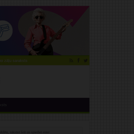
 zāļu saraksts
ksts