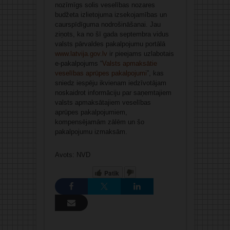
nozīmīgs solis veselības nozares
budžeta izlietojuma izsekojamības un
caurspīdīguma nodrošināšanai. Jau
ziņots, ka no šī gada septembra vidus
valsts pārvaldes pakalpojumu portālā
www.latvija.gov.lv
ir pieejams uzlabotais
e-pakalpojums “
Valsts apmaksātie
veselības aprūpes pakalpojumi
”, kas
sniedz iespēju ikvienam iedzīvotājam
noskaidrot informāciju par saņemtajiem
valsts apmaksātajiem veselības
aprūpes pakalpojumiem,
kompensējamām zālēm un šo
pakalpojumu izmaksām.
Avots: NVD
Patīk