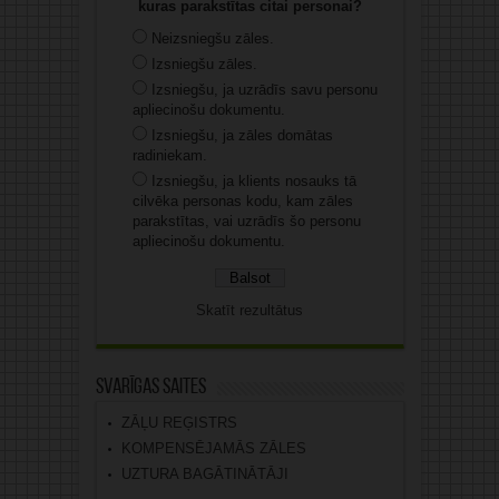
kuras parakstītas citai personai?
Neizsniegšu zāles.
Izsniegšu zāles.
Izsniegšu, ja uzrādīs savu personu
apliecinošu dokumentu.
Izsniegšu, ja zāles domātas
radiniekam.
Izsniegšu, ja klients nosauks tā
cilvēka personas kodu, kam zāles
parakstītas, vai uzrādīs šo personu
apliecinošu dokumentu.
Skatīt rezultātus
Svarīgas saites
ZĀĻU REĢISTRS
KOMPENSĒJAMĀS ZĀLES
UZTURA BAGĀTINĀTĀJI