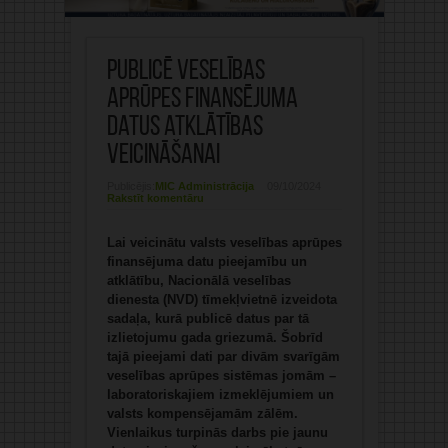
Publicē veselības
aprūpes finansējuma
datus atklātības
veicināšanai
Publicējis:
MIC Administrācija
09/10/2024
Rakstīt komentāru
Lai veicinātu valsts veselības aprūpes
finansējuma datu pieejamību un
atklātību, Nacionālā veselības
dienesta (NVD) tīmekļvietnē izveidota
sadaļa, kurā publicē datus par tā
izlietojumu gada griezumā. Šobrīd
tajā pieejami dati par divām svarīgām
veselības aprūpes sistēmas jomām –
laboratoriskajiem izmeklējumiem un
valsts kompensējamām zālēm.
Vienlaikus turpinās darbs pie jaunu