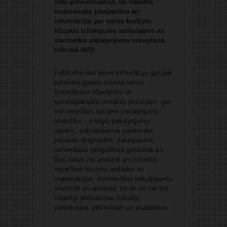
datu pievienošanas, lai nākotnē
nodrošinātu pieejamību arī
informācijai par valsts budžeta
līdzekļu izlietojumu ambulatoro un
stacionāro pakalpojumu sniegšanā,
informē NVD.
Publicētie dati ietver informāciju gan par
pārskata gadam plānotā valsts
finansējuma izlietojumu un
nozīmīgākajām izmaksu pozīcijām, gan
par veselības aprūpes pakalpojuma
statistiku – sniegto pakalpojumu
apjomu, pakalpojumus saņēmušo
pacientu diagnozēm, pakalpojumu
saņemšanu ģeogrāfiskā griezumā u.c.
Šos datus var analizēt un izmantot
veselības nozares iestādes un
organizācijas, ārstniecības pakalpojumu
sniedzēji un aptiekas, kā arī tie var būt
noderīgi plašsaziņas līdzekļu
pārstāvjiem, pētniekiem un studentiem.