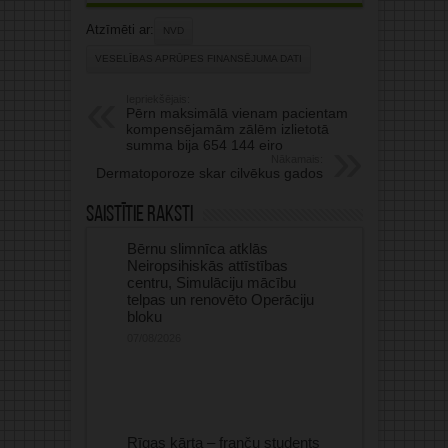
Atzīmēti ar:
NVD
VESELĪBAS APRŪPES FINANSĒJUMA DATI
Iepriekšējais:
Pērn maksimālā vienam pacientam
kompensējamām zālēm izlietotā
summa bija 654 144 eiro
Nākamais:
Dermatoporoze skar cilvēkus gados
Saistītie raksti
Bērnu slimnīca atklās
Neiropsihiskās attīstības
centru, Simulāciju mācību
telpas un renovēto Operāciju
bloku
07/08/2026
Rīgas kārta – franču students