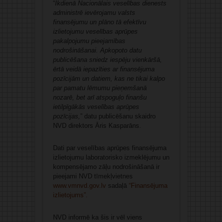
“
Ikdienā Nacionālais veselības dienests
administrē ievērojamu valsts
finansējumu un plāno tā efektīvu
izlietojumu veselības aprūpes
pakalpojumu pieejamības
nodrošināšanai. Apkopoto datu
publicēšana sniedz iespēju vienkāršā,
ērtā veidā iepazīties ar finansējuma
pozīcijām un datiem, kas ne tikai kalpo
par pamatu lēmumu pieņemšanā
nozarē, bet arī atspoguļo finanšu
ietilpīgākās veselības aprūpes
pozīcijas,
” datu publicēšanu skaidro
NVD direktors Āris Kasparāns.
Dati par veselības aprūpes finansējuma
izlietojumu laboratorisko izmeklējumu un
kompensējamo zāļu nodrošināšanā ir
pieejami NVD tīmekļvietnes
www.vmnvd.gov.lv
sadaļā
“
Finansējuma
izlietojums
”.
NVD informē ka šis ir vēl viens