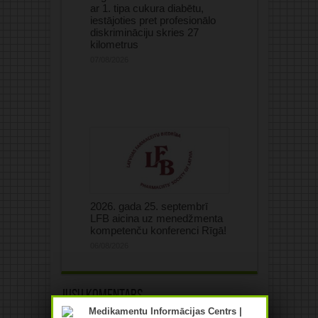
ar 1. tipa cukura diabētu,
iestājoties pret profesionālo
diskrimināciju skries 27
kilometrus
07/08/2026
2026. gada 25. septembrī
LFB aicina uz menedžmenta
kompetenču konferenci Rīgā!
06/08/2026
Jūsu komentārs