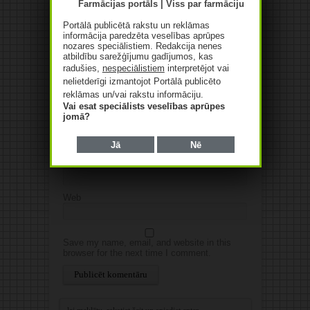
Jūsu e-pasta adrese netiks
publicēta.Atzīmētie lauki ir obligāti
*
Portālā publicētā rakstu un reklāmas
informācija paredzēta veselības aprūpes
nozares speciālistiem. Redakcija nenes
atbildību sarežģījumu gadījumos, kas
radušies,
nespeciālistiem
interpretējot vai
nelietderīgi izmantojot Portālā publicēto
reklāmas un/vai rakstu informāciju.
Vai esat speciālists veselības aprūpes
jomā?
Vārds
*
Jā
Nē
E-pasts
*
Web
Save my name, email, and website in this
browser for the next time I comment.
Alternative: