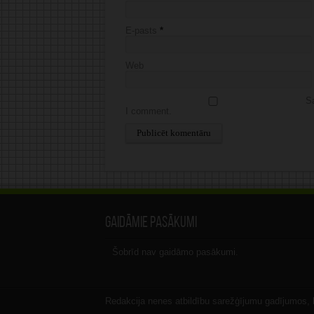
E-pasts
*
Web
Sa
I comment.
Alternative:
Gaidāmie pasākumi
Šobrīd nav gaidāmo pasākumi.
Redakcija nenes atbildību sarežģījumu gadījumos, ka