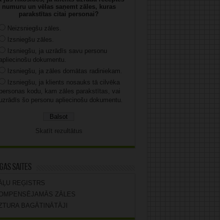
numuru un vēlas saņemt zāles, kuras
parakstītas citai personai?
Neizsniegšu zāles.
Izsniegšu zāles.
Izsniegšu, ja uzrādīs savu personu
apliecinošu dokumentu.
Izsniegšu, ja zāles domātas radiniekam.
Izsniegšu, ja klients nosauks tā cilvēka
personas kodu, kam zāles parakstītas, vai
uzrādīs šo personu apliecinošu dokumentu.
Skatīt rezultātus
gas saites
ĀĻU REĢISTRS
OMPENSĒJAMĀS ZĀLES
ZTURA BAGĀTINĀTĀJI