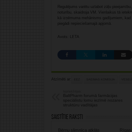
Regulējums varētu uzlabot zāļu pieejamību, 
noturību, skaidroja VM. Vienlaikus tā ietek
kā izņēmuma mehānisms gadījumiem, kad tirg
piegādi nepieciešamajā apjomā.
Avots: LETA
Atzīmēti ar:
EEZ
SAEIMAS KOMISIJA
VESELĪ
Iepriekšējais:
BaltPharm forumā farmācijas
speciālistu lomu iezīmē nozares
struktūru vadītājas
Saistītie raksti
Bērnu slimnīca atklās
Rīgas 