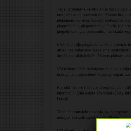
Tāpat izņēmuma kārtība attiektos uz gadīju
nav pietiekami pacienta ārstēšanas kursa n
pieļaujamo termiņu, kavējot ārstēšanas plā
pieprasījumu, piegādes nosacījumi, tostarp c
piegādi vai tirgus pieejamību, tai skaitā i
Izvērtējot zāļu piegādes iespējas Latvijas t
attiecīgās zāles nav iespējams nodrošināt 
ārstēšanu atbilstoši ārstēšanas plānam un 
VM ieskatā šāds risinājums mazinātu zāļu n
nodrošinātu pacientiem terapijas nepārtrauk
Par citā ES vai EEZ valstī iegādātajām zāl
informāciju Zāļu valsts aģentūrai (ZVA), info
Latvijā.
Tāpat likumprojekts paredz, ka nereģistrēt
nereģistrētu zāļu izplatīšanas atļauja.
VM skaidro, ka ES pastāv tiešo zāļu piegāž