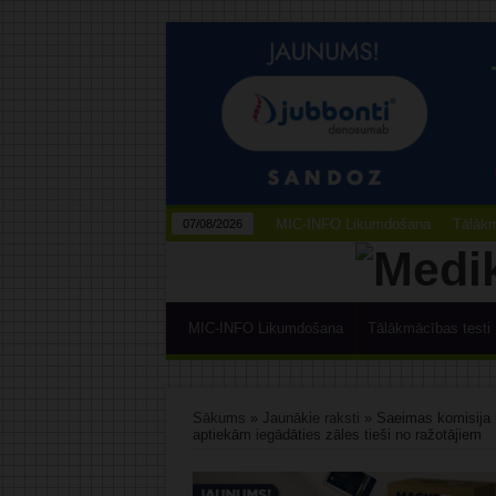
MIC-INFO Likumdošana
Tālākm
07/08/2026
MIC-INFO Likumdošana
Tālākmācības testi
Sākums
»
Jaunākie raksti
»
Saeimas komisija 
aptiekām iegādāties zāles tieši no ražotājiem