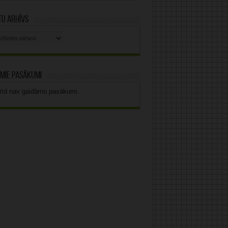
u arhīvs
stu
vs
mie pasākumi
rīd nav gaidāmo pasākumi.