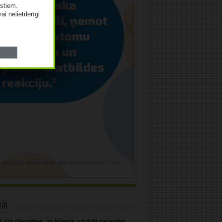
istiem.
vai nelietderīgi
uja
 jūs rīkosities, ja klients uzrāda receptes