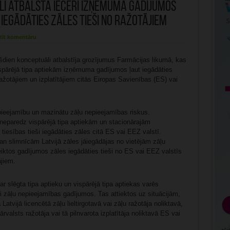
li atbalsta ieceri izņēmuma gadījumos
iegādāties zāles tieši no ražotājiem
tīt komentāru
šdien konceptuāli atbalstīja grozījumus Farmācijas likumā, kas
spārējā tipa aptiekām izņēmuma gadījumos ļaut iegādāties
 ražotājiem un izplatītājiem citās Eiropas Savienības (ES) vai
 pieejamību un mazinātu zāļu nepieejamības riskus.
neparedz vispārējā tipa aptiekām un stacionārajām
 tiesības tieši iegādāties zāles citā ES vai EEZ valstī.
ban slimnīcām Latvijā zāles jāiegādājas no vietējām zāļu
teiktos gadījumos zāles iegādāties tieši no ES vai EEZ valstīs
ājiem.
r slēgta tipa aptieku un vispārējā tipa aptiekas varēs
ai zāļu nepieejamības gadījumos. Tas attiektos uz situācijām,
atvijā licencētā zāļu lieltirgotavā vai zāļu ražotāja noliktavā,
valsts ražotāja vai tā pilnvarota izplatītāja noliktavā ES vai