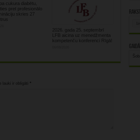
tipa cukura diabētu,
oties pret profesionālo
Rakst
mināciju skries 27
trus
Rak
arhī
026
2026. gada 25. septembrī
LFB aicina uz menedžmenta
kompetenču konferenci Rīgā!
Gaidā
06/08/2026
Šob
lauki ir obligāti
*