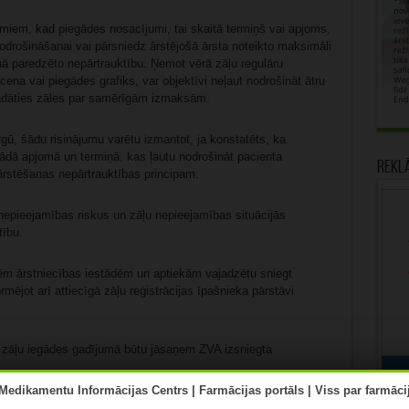
miem, kad piegādes nosacījumi, tai skaitā termiņš vai apjoms,
odrošināšanai vai pārsniedz ārstējošā ārsta noteikto maksimāli
nā paredzēto nepārtrauktību. Ņemot vērā zāļu regulāru
ena vai piegādes grafiks, var objektīvi neļaut nodrošināt ātru
egādāties zāles par samērīgām izmaksām.
irgū, šādu risinājumu varētu izmantot, ja konstatēts, ka
tādā apjomā un termiņā, kas ļautu nodrošināt pacienta
Rekl
ārstēšanas nepārtrauktības principam.
epieejamības riskus un zāļu nepieejamības situācijās
tību.
ēm ārstniecības iestādēm un aptiekām vajadzētu sniegt
rmējot arī attiecīgā zāļu reģistrācijas īpašnieka pārstāvi
u zāļu iegādes gadījumā būtu jāsaņem ZVA izsniegta
u prakse starp dalībvalstīm kā viens no zāļu pieejamības