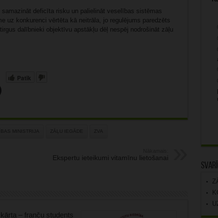
samazināt deficīta risku un palielināt veselības sistēmas
me uz konkurenci vērtēta kā neitrāla, jo regulējums paredzēts
us dalībnieki objektīvu apstākļu dēļ nespēj nodrošināt zāļu
Patīk
BAS MINISTRIJA
ZĀĻU IEGĀDE
ZVA
Nākamais:
Ekspertu ieteikumi vitamīnu lietošanai
Svarī
Z
K
U
kārta – franču students