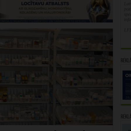
Latv
poz
spe
inf
LFB
Rekl
Rekl