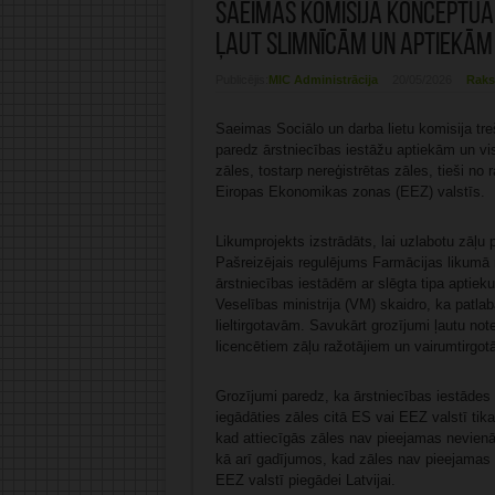
Saeimas komisija konceptuā
ļaut slimnīcām un aptiekām 
Publicējis:
MIC Administrācija
20/05/2026
Raks
Saeimas Sociālo un darba lietu komisija tre
paredz ārstniecības iestāžu aptiekām un vi
zāles, tostarp nereģistrētas zāles, tieši no
Eiropas Ekonomikas zonas (EEZ) valstīs.
Likumprojekts izstrādāts, lai uzlabotu zāļu
Pašreizējais regulējums Farmācijas likumā 
ārstniecības iestādēm ar slēgta tipa aptieku
Veselības ministrija (VM) skaidro, ka patla
lieltirgotavām. Savukārt grozījumi ļautu no
licencētiem zāļu ražotājiem un vairumtirgot
Grozījumi paredz, ka ārstniecības iestādes a
iegādāties zāles citā ES vai EEZ valstī tik
kad attiecīgās zāles nav pieejamas nevienā L
kā arī gadījumos, kad zāles nav pieejamas ār
EEZ valstī piegādei Latvijai.