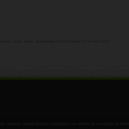
ve my name, email, and website in this browser for the next time
s radušies, nespeciālistiem interpretējot vai nelietderīgi izmantojot šo infor