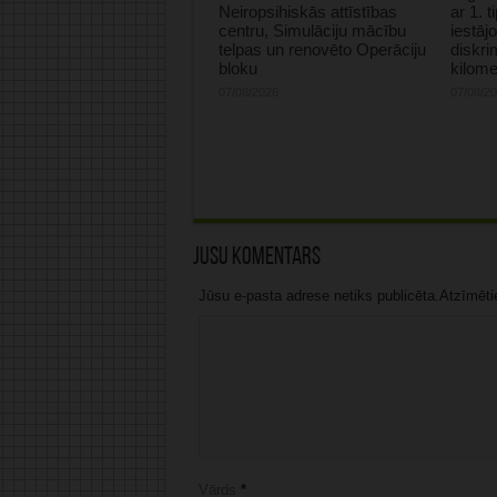
Neiropsihiskās attīstības
ar 1. 
centru, Simulāciju mācību
iestāj
telpas un renovēto Operāciju
diskri
bloku
kilome
07/08/2026
07/08/2
Jūsu komentārs
Jūsu e-pasta adrese netiks publicēta.Atzīmētie 
Vārds
*