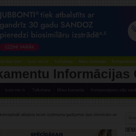
ācības testi
kursi.mic.lv
Tulkošana
Mūsu komanda
Kompensējamo
kursi.mic.lv
Tulkošana
Mūsu komanda
Kompensējamo zāļu sara
konceptuāli atbalsta ieceri izņēmuma gadījumos ļaut slimnīcām un
Diena