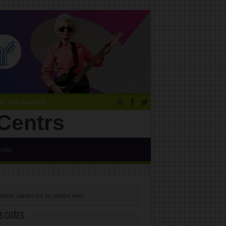
 zāļu saraksts
ksts
s citāts