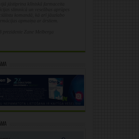
ijā jāstiprina klīniskā farmaceita
īcijas slimnīcā un veselības aprūpes
ciālistu komandā, kā arī jāuzlabo
ormācijas apmaiņa ar ārstiem.
 prezidente Zane Melberga
āma
āma