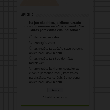
Aptauja
Kā jūs rīkosities, ja klients uzrāda
receptes numuru un vēlas saņemt zāles,
kuras parakstītas citai personai?
Neizsniegšu zāles.
Izsniegšu zāles.
Izsniegšu, ja uzrādīs savu personu
apliecinošu dokumentu.
Izsniegšu, ja zāles domātas
radiniekam.
Izsniegšu, ja klients nosauks tā
cilvēka personas kodu, kam zāles
parakstītas, vai uzrādīs šo personu
apliecinošu dokumentu.
Skatīt rezultātus