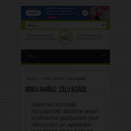
Sākums
»
Birku ahrīvs: zāļu iegāde
Birku ahrīvs:
zāļu iegāde
Saeimas komisija
konceptuāli atbalsta ieceri
izņēmuma gadījumos ļaut
slimnīcām un aptiekām