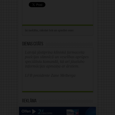
Dienas citāts
Latvijā jāstiprina klīniskā farmaceita
pozīcijas slimnīcā un veselības aprūpes
speciālistu komandā, kā arī jāuzlabo
informācijas apmaiņa ar ārstiem.
LFB prezidente Zane Melberga
Reklāma