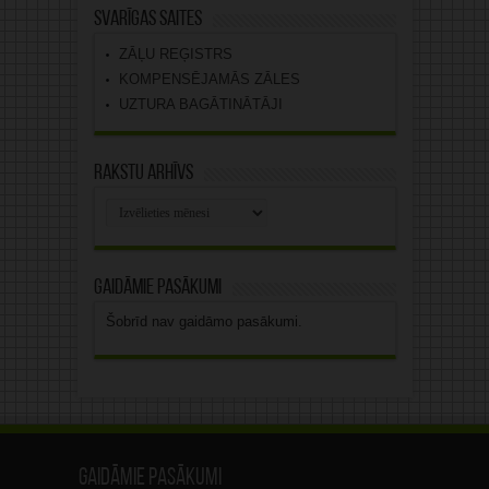
Svarīgas saites
ZĀĻU REĢISTRS
KOMPENSĒJAMĀS ZĀLES
UZTURA BAGĀTINĀTĀJI
Rakstu arhīvs
Rakstu
arhīvs
Gaidāmie pasākumi
Šobrīd nav gaidāmo pasākumi.
Gaidāmie pasākumi