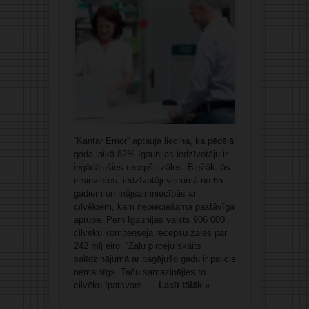
“Kantar Emor” aptauja liecina, ka pēdējā
gada laikā 82% Igaunijas iedzīvotāju ir
iegādājušies recepšu zāles. Biežāk tās
ir sievietes, iedzīvotāji vecumā no 65
gadiem un mājsaimniecībās ar
cilvēkiem, kam nepieciešama pastāvīga
aprūpe. Pērn Igaunijas valsts 906 000
cilvēku kompensēja recepšu zāles par
242 mlj eiro. “Zāļu pircēju skaits
salīdzinājumā ar pagājušo gadu ir palicis
nemainīgs. Taču samazinājies to
cilvēku īpatsvars, ...
Lasīt tālāk »