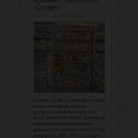
iegādāties zāles tieši no
ražotājiem
20/05/2026
Rakstīt komentāru
Saeimas Sociālo un darba lietu komisija
trešdien konceptuāli atbalstīja
grozījumus Farmācijas likumā, kas
paredz ārstniecības iestāžu aptiekām un
vispārējā tipa aptiekām izņēmuma
gadījumos ļaut iegādāties zāles, tostarp
nereģistrētas zāles, tieši no ražotājiem