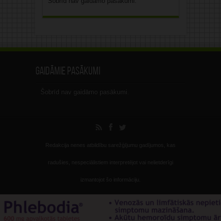
Šobrīd nav gaidāmo pasākumi.
Gaidāmie pasākumi
Šobrīd nav gaidāmo pasākumi.
Redakcija nenes atbildību sarežģījumu gadījumos, kas
radušies, nespeciālistiem interpretējot vai nelietderīgi
izmantojot šo informāciju.