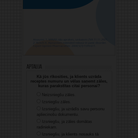
Aptauja
Kā jūs rīkosities, ja klients uzrāda
receptes numuru un vēlas saņemt zāles,
kuras parakstītas citai personai?
Neizsniegšu zāles.
Izsniegšu zāles.
Izsniegšu, ja uzrādīs savu personu
apliecinošu dokumentu.
Izsniegšu, ja zāles domātas
radiniekam.
Izsniegšu, ja klients nosauks tā