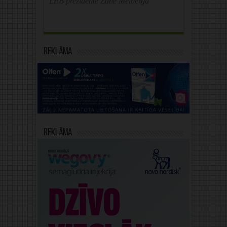
LFB prezidente Zane Melberga
Reklāma
Reklāma