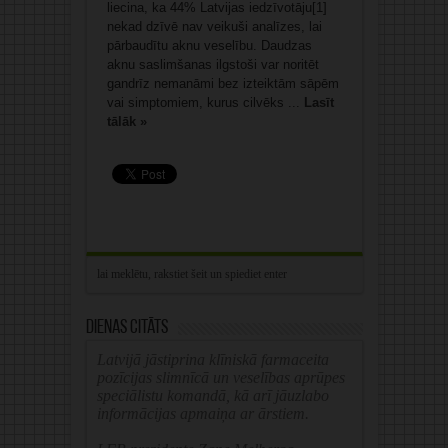
liecina, ka 44% Latvijas iedzīvotāju[1]
nekad dzīvē nav veikuši analīzes, lai
pārbaudītu aknu veselību. Daudzas
aknu saslimšanas ilgstoši var noritēt
gandrīz nemanāmi bez izteiktām sāpēm
vai simptomiem, kurus cilvēks ...
Lasīt
tālāk »
Dienas citāts
Latvijā jāstiprina klīniskā farmaceita
pozīcijas slimnīcā un veselības aprūpes
speciālistu komandā, kā arī jāuzlabo
informācijas apmaiņa ar ārstiem.