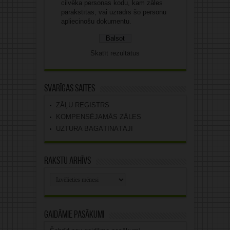
cilvēka personas kodu, kam zāles
parakstītas, vai uzrādīs šo personu
apliecinošu dokumentu.
Skatīt rezultātus
Svarīgas saites
ZĀĻU REĢISTRS
KOMPENSĒJAMĀS ZĀLES
UZTURA BAGĀTINĀTĀJI
Rakstu arhīvs
Rakstu
arhīvs
Gaidāmie pasākumi