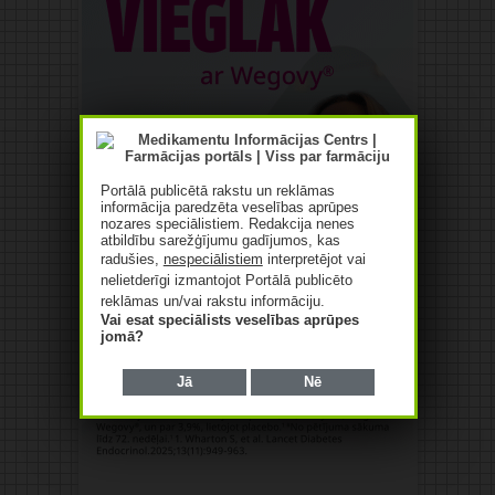
Portālā publicētā rakstu un reklāmas
informācija paredzēta veselības aprūpes
nozares speciālistiem. Redakcija nenes
atbildību sarežģījumu gadījumos, kas
radušies,
nespeciālistiem
interpretējot vai
nelietderīgi izmantojot Portālā publicēto
reklāmas un/vai rakstu informāciju.
Vai esat speciālists veselības aprūpes
jomā?
Jā
Nē