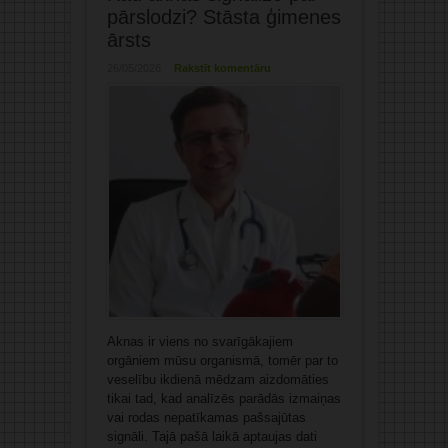
pārslodzi? Stāsta ģimenes
ārsts
26/05/2026
Rakstīt komentāru
Aknas ir viens no svarīgākajiem
orgāniem mūsu organismā, tomēr par to
veselību ikdienā mēdzam aizdomāties
tikai tad, kad analīzēs parādās izmaiņas
vai rodas nepatīkamas pašsajūtas
signāli. Tajā pašā laikā aptaujas dati