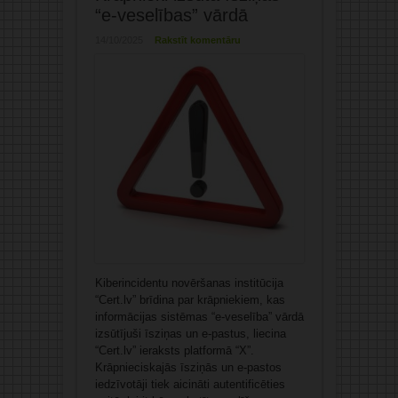
“e-veselības” vārdā
14/10/2025
Rakstīt komentāru
Kiberincidentu novēršanas institūcija
“Cert.lv” brīdina par krāpniekiem, kas
informācijas sistēmas “e-veselība” vārdā
izsūtījuši īsziņas un e-pastus, liecina
“Cert.lv” ieraksts platformā “X”.
Krāpnieciskajās īsziņās un e-pastos
iedzīvotāji tiek aicināti autentificēties