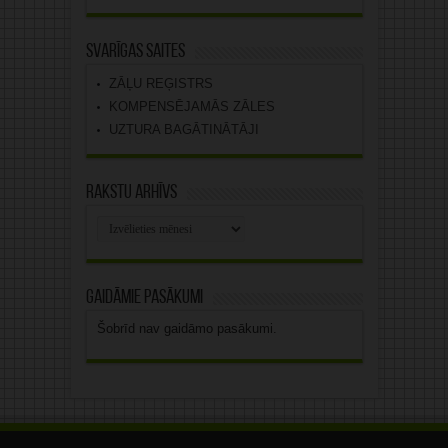
Svarīgas saites
ZĀĻU REĢISTRS
KOMPENSĒJAMĀS ZĀLES
UZTURA BAGĀTINĀTĀJI
Rakstu arhīvs
Rakstu
arhīvs
Gaidāmie pasākumi
Šobrīd nav gaidāmo pasākumi.