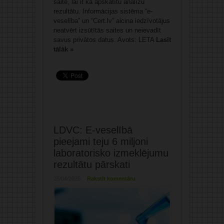
saitē, lai it kā apskatītu analīžu
rezultātu. Informācijas sistēma “e-
veselība” un “Cert.lv” aicina iedzīvotājus
neatvērt izsūtītās saites un neievadīt
savus privātos datus. Avots: LETA
Lasīt
tālāk »
LDVC: E-veselībā
pieejami teju 6 miljoni
laboratorisko izmeklējumu
rezultātu pārskati
25/04/2025
Rakstīt komentāru