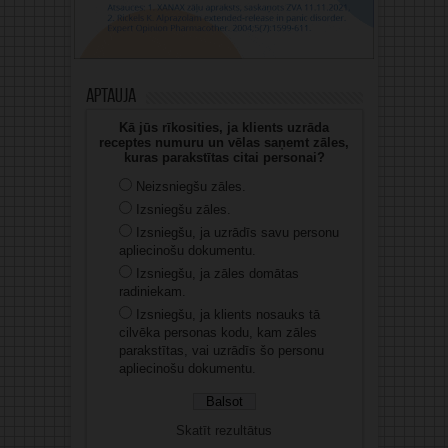
Aptauja
Kā jūs rīkosities, ja klients uzrāda
receptes numuru un vēlas saņemt zāles,
kuras parakstītas citai personai?
Neizsniegšu zāles.
Izsniegšu zāles.
Izsniegšu, ja uzrādīs savu personu
apliecinošu dokumentu.
Izsniegšu, ja zāles domātas
radiniekam.
Izsniegšu, ja klients nosauks tā
cilvēka personas kodu, kam zāles
parakstītas, vai uzrādīs šo personu
apliecinošu dokumentu.
Skatīt rezultātus