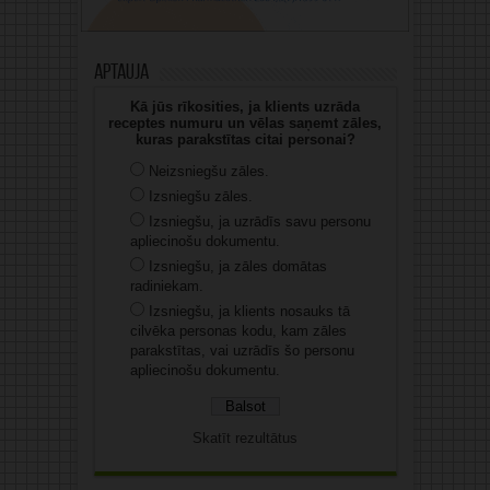
Aptauja
Kā jūs rīkosities, ja klients uzrāda
receptes numuru un vēlas saņemt zāles,
kuras parakstītas citai personai?
Neizsniegšu zāles.
Izsniegšu zāles.
Izsniegšu, ja uzrādīs savu personu
apliecinošu dokumentu.
Izsniegšu, ja zāles domātas
radiniekam.
Izsniegšu, ja klients nosauks tā
cilvēka personas kodu, kam zāles
parakstītas, vai uzrādīs šo personu
apliecinošu dokumentu.
Skatīt rezultātus