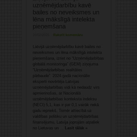
uzņēmējdarbību kavē
bailes no neveiksmes un
lēna mākslīgā intelekta
pieņemšana
20/02/2025
Rakstīt komentāru
Latvijā uzņēmējdarbību kavē bailes no
neveiksmes un lēna mākslīgā intelekta
pieņemšana, izriet no “Uzņēmējdarbības
globālā monitoringa” (GEM) ziņojuma
“Uzņēmējdarbības realitātes
pārbaude”. 2024.gadā nacionālie
eksperti novērtēja Latvijas
uzņēmējdarbības vidi kā nedaudz virs
apmierinošas, ar Nacionālā
uzņēmējdarbības konteksta indeksu
(NECI) 5,1, kas ir par 0,1 vairāk nekā
gadu iepriekš. Tomēr attiecībā uz
valdības politiku un uzņēmējdarbības
finansējumu, Latvija joprojām atpaliek
no Lietuvas un ...
Lasīt tālāk »