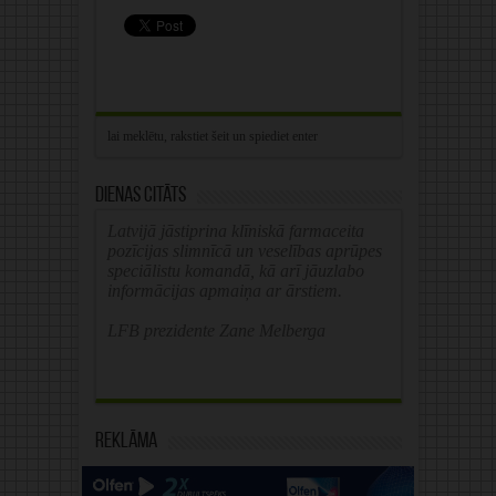
Dienas citāts
Latvijā jāstiprina klīniskā farmaceita
pozīcijas slimnīcā un veselības aprūpes
speciālistu komandā, kā arī jāuzlabo
informācijas apmaiņa ar ārstiem.
LFB prezidente Zane Melberga
Reklāma