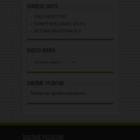
Svarīgas saites
ZĀĻU REĢISTRS
KOMPENSĒJAMĀS ZĀLES
UZTURA BAGĀTINĀTĀJI
Rakstu arhīvs
Rakstu
arhīvs
Gaidāmie pasākumi
Šobrīd nav gaidāmo pasākumi.
Gaidāmie pasākumi