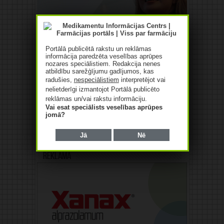
Portālā publicētā rakstu un reklāmas
informācija paredzēta veselības aprūpes
nozares speciālistiem. Redakcija nenes
atbildību sarežģījumu gadījumos, kas
radušies,
nespeciālistiem
interpretējot vai
nelietderīgi izmantojot Portālā publicēto
reklāmas un/vai rakstu informāciju.
Vai esat speciālists veselības aprūpes
jomā?
Jā
Nē
Reklāma