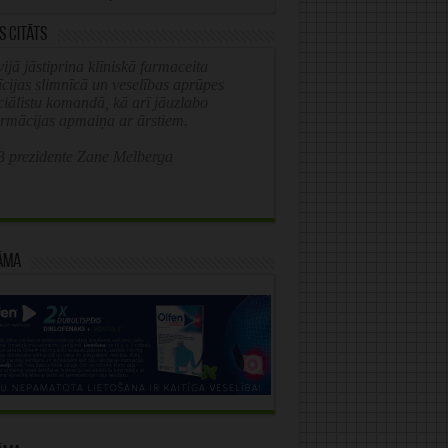
s citāts
ijā jāstiprina klīniskā farmaceita
īcijas slimnīcā un veselības aprūpes
ciālistu komandā, kā arī jāuzlabo
ormācijas apmaiņa ar ārstiem.
 prezidente Zane Melberga
āma