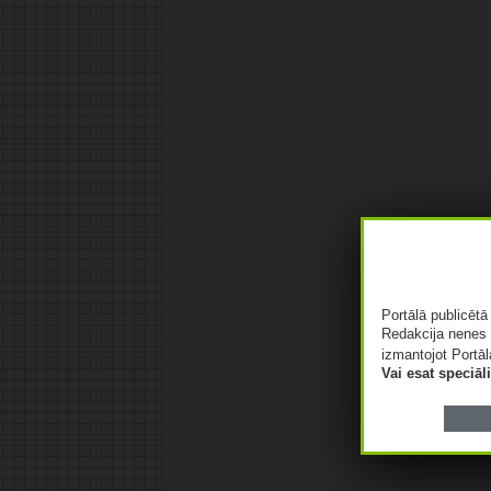
Portālā publicēt
Redakcija nenes 
izmantojot Portāl
Vai esat speciā