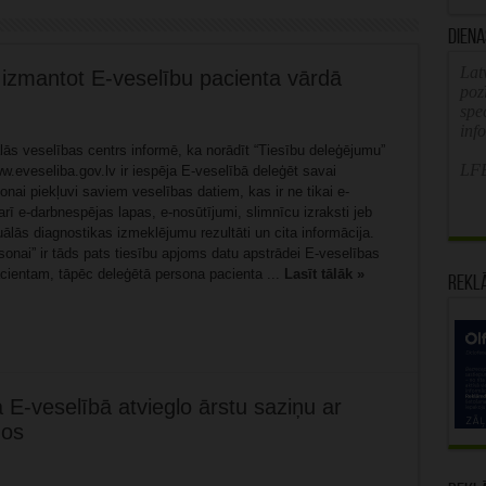
Diena
Latv
 izmantot E-veselību pacienta vārdā
poz
spe
inf
ālās veselības centrs informē, ka norādīt “Tiesību deleģējumu”
LFB
.eveseliba.gov.lv ir iespēja E-veselībā deleģēt savai
onai piekļuvi saviem veselības datiem, kas ir ne tikai e-
arī e-darbnespējas lapas, e-nosūtījumi, slimnīcu izraksti jeb
uālās diagnostikas izmeklējumu rezultāti un cita informācija.
sonai” ir tāds pats tiesību apjoms datu apstrādei E-veselības
cientam, tāpēc deleģētā persona pacienta ...
Lasīt tālāk »
Rekl
E-veselībā atvieglo ārstu saziņu ar
mos