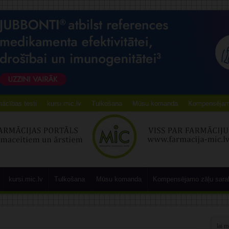
ācības testi
kursi.mic.lv
Tulkošana
Mūsu komanda
Kompensējamo
kursi.mic.lv
Tulkošana
Mūsu komanda
Kompensējamo zāļu sara