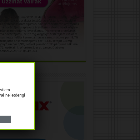
āma
istiem.
vai nelietderīgi