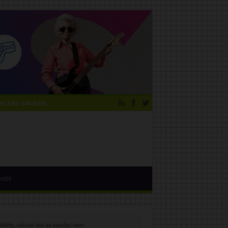
 zāļu saraksts
ksts