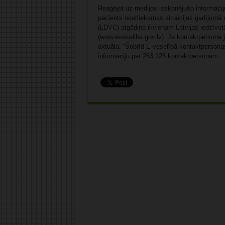
Reaģējot uz medijos izskanējušo informāciju
pacients neatliekamas situācijas gadījumā n
(LDVC) atgādina ikvienam Latvijas iedzīvot
(www.eveseliba.gov.lv). Ja kontaktpersona ja
aktuāla. “Šobrīd E-veselībā kontaktpersonas
informāciju par 263 125 kontaktpersonām. .