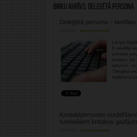
Birku ahrīvs:
deleģētā persona
Deleģētā persona – tiesības
27/05/2026
Rakstīt komentāru
Latvijas Digit
E-veselībā www
uzticības pers
receptes, bet 
epikrīzes, viz
“Deleģētai per
sistēmā kā pa
Kontaktpersonas norādīšana 
tuviniekiem kritiskos gadīju
11/08/2025
Rakstīt komentāru