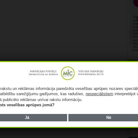
Rekl
ā rakstu un reklāmas informācija paredzēta veselības aprūpes nozares speciāl
atbildību sarežģījumu gadījumos, kas radušies,
nespeciālistiem
interpretējot 
ā publicēto reklāmas un/vai rakstu informāciju.
lists veselības aprūpes jomā?
Jā
Nē