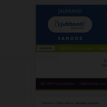
MIC-INFO Likumdošana
Tālākm
09/08/2026
MIC-INFO Likumdošana
Tālākmācības testi
Sākums
»
Birku ahrīvs: deleģētā persona