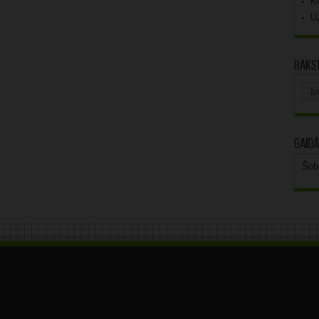
K
U
Rakst
Rak
arhī
Gaidā
Šob