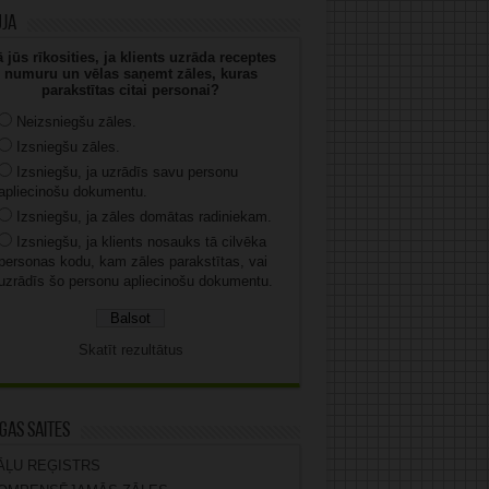
uja
 jūs rīkosities, ja klients uzrāda receptes
numuru un vēlas saņemt zāles, kuras
parakstītas citai personai?
Neizsniegšu zāles.
Izsniegšu zāles.
Izsniegšu, ja uzrādīs savu personu
apliecinošu dokumentu.
Izsniegšu, ja zāles domātas radiniekam.
Izsniegšu, ja klients nosauks tā cilvēka
personas kodu, kam zāles parakstītas, vai
uzrādīs šo personu apliecinošu dokumentu.
Skatīt rezultātus
gas saites
ĀĻU REĢISTRS