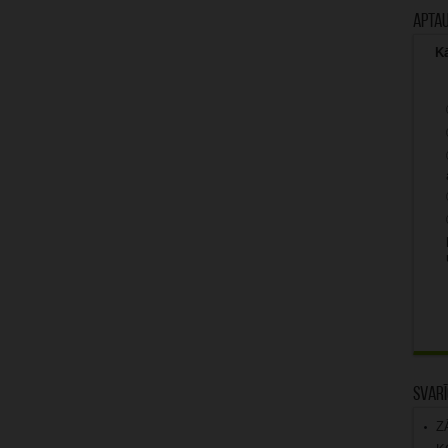
Apta
Kā
Svarī
Z