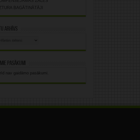
OMPENSĒJAMĀS ZĀLES
ZTURA BAGĀTINĀTĀJI
u arhīvs
stu
vs
mie pasākumi
rīd nav gaidāmo pasākumi.