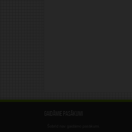
Gaidāmie pasākumi
Šobrīd nav gaidāmo pasākumi.