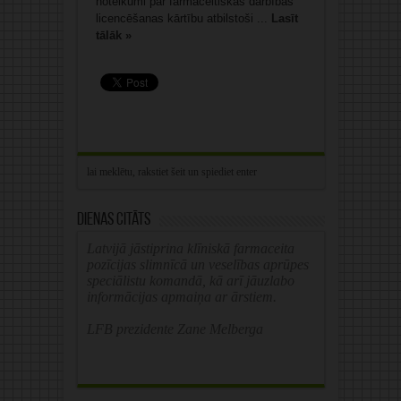
noteikumi par farmaceitiskās darbības
licencēšanas kārtību atbilstoši ...
Lasīt
tālāk »
Dienas citāts
Latvijā jāstiprina klīniskā farmaceita
pozīcijas slimnīcā un veselības aprūpes
speciālistu komandā, kā arī jāuzlabo
informācijas apmaiņa ar ārstiem.
LFB prezidente Zane Melberga