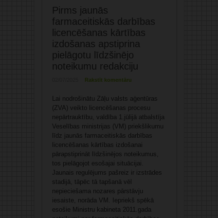
Pirms jaunās
farmaceitiskās darbības
licencēšanas kārtības
izdošanas apstiprina
pielāgotu līdzšinējo
noteikumu redakciju
02/07/2025
Rakstīt komentāru
Lai nodrošinātu Zāļu valsts aģentūras
(ZVA) veikto licencēšanas procesu
nepārtrauktību, valdība 1.jūlijā atbalstīja
Veselības ministrijas (VM) priekšlikumu
līdz jaunās farmaceitiskās darbības
licencēšanas kārtības izdošanai
pārapstiprināt līdzšinējos noteikumus,
tos pielāgojot esošajai situācijai.
Jaunais regulējums pašreiz ir izstrādes
stadijā, tāpēc tā tapšanā vēl
nepieciešama nozares pārstāvju
iesaiste, norāda VM. Iepriekš spēkā
esošie Ministru kabineta 2011.gada