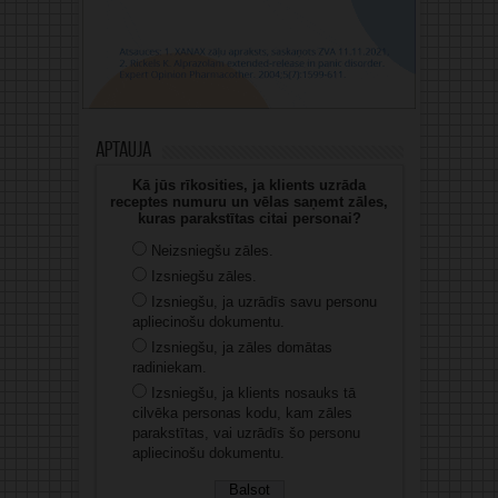
Aptauja
Kā jūs rīkosities, ja klients uzrāda
receptes numuru un vēlas saņemt zāles,
kuras parakstītas citai personai?
Neizsniegšu zāles.
Izsniegšu zāles.
Izsniegšu, ja uzrādīs savu personu
apliecinošu dokumentu.
Izsniegšu, ja zāles domātas
radiniekam.
Izsniegšu, ja klients nosauks tā
cilvēka personas kodu, kam zāles
parakstītas, vai uzrādīs šo personu
apliecinošu dokumentu.