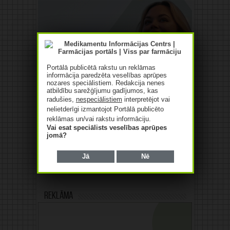
Portālā publicētā rakstu un reklāmas
informācija paredzēta veselības aprūpes
nozares speciālistiem. Redakcija nenes
atbildību sarežģījumu gadījumos, kas
radušies,
nespeciālistiem
interpretējot vai
nelietderīgi izmantojot Portālā publicēto
reklāmas un/vai rakstu informāciju.
Vai esat speciālists veselības aprūpes
jomā?
Jā
Nē
Reklāma