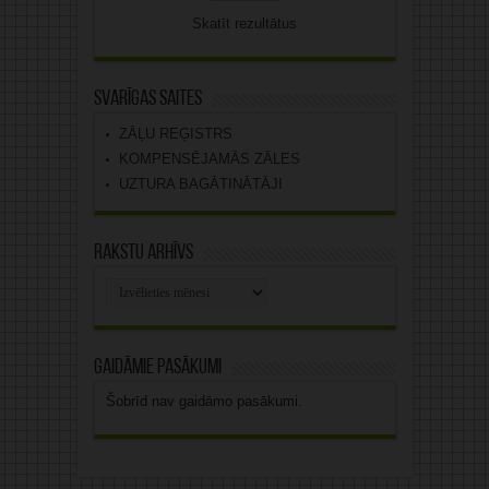
Skatīt rezultātus
Svarīgas saites
ZĀĻU REĢISTRS
KOMPENSĒJAMĀS ZĀLES
UZTURA BAGĀTINĀTĀJI
Rakstu arhīvs
Rakstu
arhīvs
Gaidāmie pasākumi
Šobrīd nav gaidāmo pasākumi.