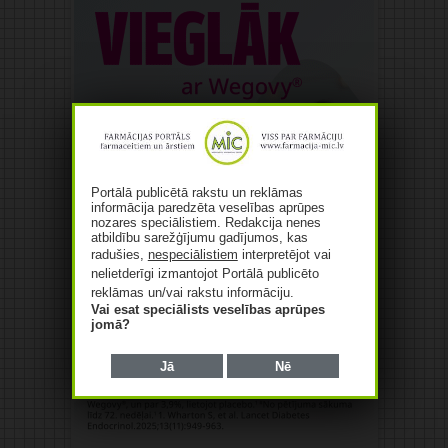
Portālā publicētā rakstu un reklāmas
informācija paredzēta veselības aprūpes
nozares speciālistiem. Redakcija nenes
atbildību sarežģījumu gadījumos, kas
radušies,
nespeciālistiem
interpretējot vai
nelietderīgi izmantojot Portālā publicēto
reklāmas un/vai rakstu informāciju.
Vai esat speciālists veselības aprūpes
jomā?
Jā
Nē