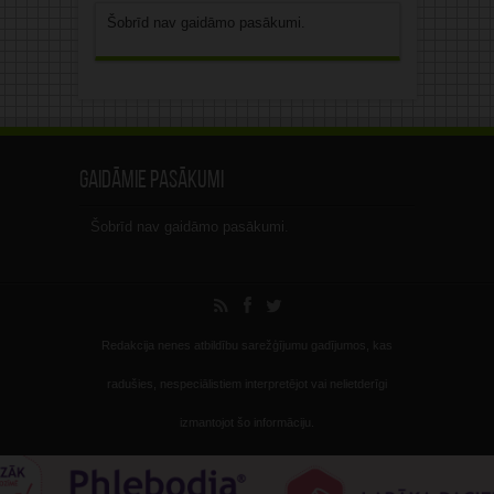
Šobrīd nav gaidāmo pasākumi.
Gaidāmie pasākumi
Šobrīd nav gaidāmo pasākumi.
Redakcija nenes atbildību sarežģījumu gadījumos, kas
radušies, nespeciālistiem interpretējot vai nelietderīgi
izmantojot šo informāciju.