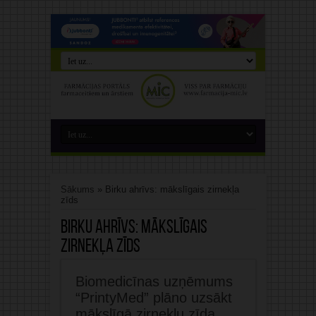
Sākums
»
Birku ahrīvs: mākslīgais zirnekļa
zīds
Birku ahrīvs:
mākslīgais
zirnekļa zīds
Biomedicīnas uzņēmums
“PrintyMed” plāno uzsākt
mākslīgā zirnekļu zīda