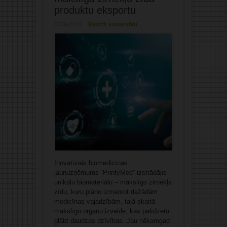
produktu eksportu
05/06/2024
Rakstīt komentāru
Inovatīvais biomedicīnas
jaunuzņēmums “PrintyMed” izstrādājis
unikālu biomateriālu – mākslīgo zirnekļa
zīdu, kuru plāno izmantot dažādām
medicīnas vajadzībām, tajā skaitā
mākslīgo orgānu izveidē, kas palīdzētu
glābt daudzas dzīvības. Jau nākamgad