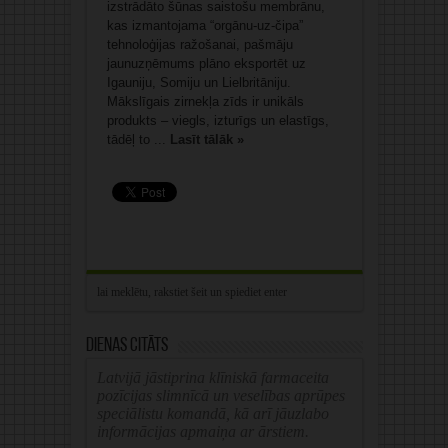
izstrādāto šūnas saistošu membrānu,
kas izmantojama “orgānu-uz-čipa”
tehnoloģijas ražošanai, pašmāju
jaunuzņēmums plāno eksportēt uz
Igauniju, Somiju un Lielbritāniju.
Mākslīgais zirnekļa zīds ir unikāls
produkts – viegls, izturīgs un elastīgs,
tādēļ to ...
Lasīt tālāk »
Dienas citāts
Latvijā jāstiprina klīniskā farmaceita
pozīcijas slimnīcā un veselības aprūpes
speciālistu komandā, kā arī jāuzlabo
informācijas apmaiņa ar ārstiem.