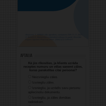
Aptauja
Kā jūs rīkosities, ja klients uzrāda
receptes numuru un vēlas saņemt zāles,
kuras parakstītas citai personai?
Neizsniegšu zāles.
Izsniegšu zāles.
Izsniegšu, ja uzrādīs savu personu
apliecinošu dokumentu.
Izsniegšu, ja zāles domātas
radiniekam.