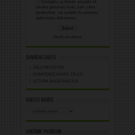
Izsniegšu, ja klients nosauks tā
cilvēka personas kodu, kam zāles
parakstītas, vai uzrādīs šo personu
apliecinošu dokumentu.
Skatīt rezultātus
Svarīgas saites
ZĀĻU REĢISTRS
KOMPENSĒJAMĀS ZĀLES
UZTURA BAGĀTINĀTĀJI
Rakstu arhīvs
Rakstu
arhīvs
Gaidāmie pasākumi