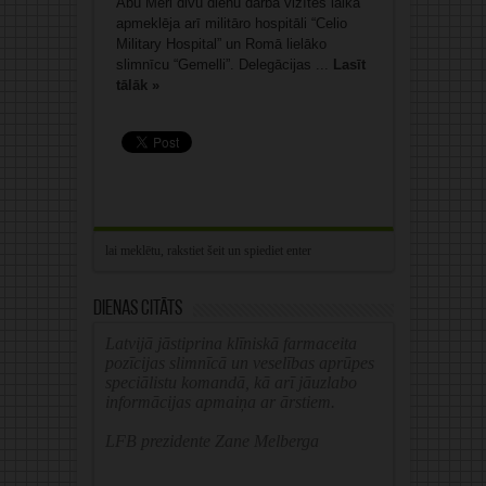
Abu Meri divu dienu darba vizītes laikā
apmeklēja arī militāro hospitāli “Celio
Military Hospital” un Romā lielāko
slimnīcu “Gemelli”. Delegācijas ...
Lasīt
tālāk »
Dienas citāts
Latvijā jāstiprina klīniskā farmaceita
pozīcijas slimnīcā un veselības aprūpes
speciālistu komandā, kā arī jāuzlabo
informācijas apmaiņa ar ārstiem.
LFB prezidente Zane Melberga