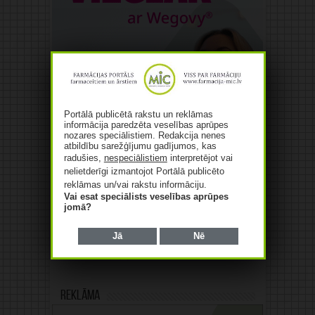
Portālā publicētā rakstu un reklāmas
informācija paredzēta veselības aprūpes
nozares speciālistiem. Redakcija nenes
atbildību sarežģījumu gadījumos, kas
radušies,
nespeciālistiem
interpretējot vai
nelietderīgi izmantojot Portālā publicēto
reklāmas un/vai rakstu informāciju.
Vai esat speciālists veselības aprūpes
jomā?
Jā
Nē
Reklāma