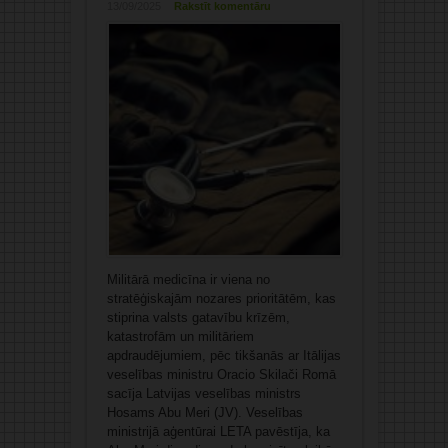
13/09/2025
Rakstīt komentāru
Militārā medicīna ir viena no
stratēģiskajām nozares prioritātēm, kas
stiprina valsts gatavību krīzēm,
katastrofām un militāriem
apdraudējumiem, pēc tikšanās ar Itālijas
veselības ministru Oracio Skilači Romā
sacīja Latvijas veselības ministrs
Hosams Abu Meri (JV). Veselības
ministrijā aģentūrai LETA pavēstīja, ka