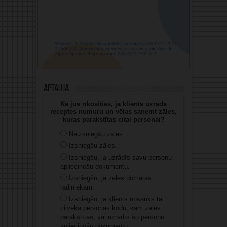
Aptauja
Kā jūs rīkosities, ja klients uzrāda
receptes numuru un vēlas saņemt zāles,
kuras parakstītas citai personai?
Neizsniegšu zāles.
Izsniegšu zāles.
Izsniegšu, ja uzrādīs savu personu
apliecinošu dokumentu.
Izsniegšu, ja zāles domātas
radiniekam.
Izsniegšu, ja klients nosauks tā
cilvēka personas kodu, kam zāles
parakstītas, vai uzrādīs šo personu
apliecinošu dokumentu.