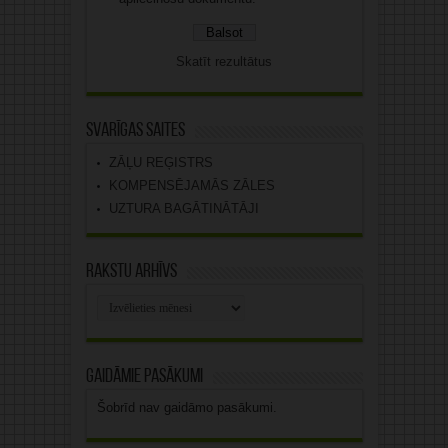
Skatīt rezultātus
Svarīgas saites
ZĀĻU REĢISTRS
KOMPENSĒJAMĀS ZĀLES
UZTURA BAGĀTINĀTĀJI
Rakstu arhīvs
Rakstu
arhīvs
Gaidāmie pasākumi
Šobrīd nav gaidāmo pasākumi.