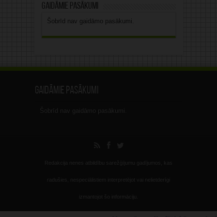
Gaidāmie pasākumi
Šobrīd nav gaidāmo pasākumi.
Gaidāmie pasākumi
Šobrīd nav gaidāmo pasākumi.
Redakcija nenes atbildību sarežģījumu gadījumos, kas
radušies, nespeciālistiem interpretējot vai nelietderīgi
izmantojot šo informāciju.