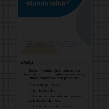
Aptauja
Kā jūs rīkosities, ja klients uzrāda
receptes numuru un vēlas saņemt zāles,
kuras parakstītas citai personai?
Neizsniegšu zāles.
Izsniegšu zāles.
Izsniegšu, ja uzrādīs savu personu
apliecinošu dokumentu.
Izsniegšu, ja zāles domātas