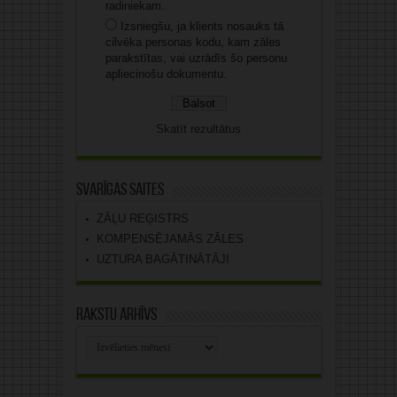
radiniekam.
Izsniegšu, ja klients nosauks tā
cilvēka personas kodu, kam zāles
parakstītas, vai uzrādīs šo personu
apliecinošu dokumentu.
Skatīt rezultātus
Svarīgas saites
ZĀĻU REĢISTRS
KOMPENSĒJAMĀS ZĀLES
UZTURA BAGĀTINĀTĀJI
Rakstu arhīvs
Rakstu
arhīvs