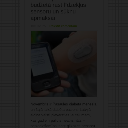
budžetā rast līdzekļus
sensoru un sūkņu
apmaksai
10/11/2025
Rakstīt komentāru
Novembris ir Pasaules diabēta mēnesis,
un šajā laikā diabēta pacienti Latvijā
aicina valsti pievērsties jautājumam,
kas gadiem palicis neatrisināts –
nepieciešamībai segt glikozes sensoru