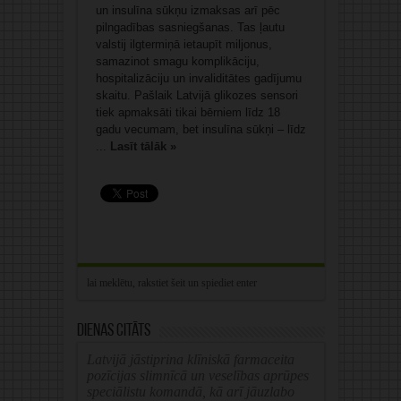
un insulīna sūkņu izmaksas arī pēc
pilngadības sasniegšanas. Tas ļautu
valstij ilgtermiņā ietaupīt miljonus,
samazinot smagu komplikāciju,
hospitalizāciju un invaliditātes gadījumu
skaitu. Pašlaik Latvijā glikozes sensori
tiek apmaksāti tikai bērniem līdz 18
gadu vecumam, bet insulīna sūkņi – līdz
...
Lasīt tālāk »
Dienas citāts
Latvijā jāstiprina klīniskā farmaceita
pozīcijas slimnīcā un veselības aprūpes
speciālistu komandā, kā arī jāuzlabo