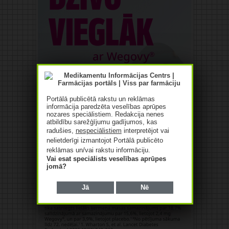
Portālā publicētā rakstu un reklāmas
informācija paredzēta veselības aprūpes
nozares speciālistiem. Redakcija nenes
atbildību sarežģījumu gadījumos, kas
radušies,
nespeciālistiem
interpretējot vai
nelietderīgi izmantojot Portālā publicēto
reklāmas un/vai rakstu informāciju.
Vai esat speciālists veselības aprūpes
jomā?
Jā
Nē