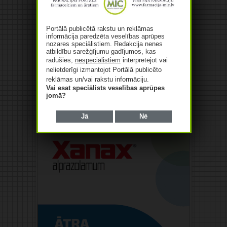
Portālā publicētā rakstu un reklāmas
informācija paredzēta veselības aprūpes
nozares speciālistiem. Redakcija nenes
atbildību sarežģījumu gadījumos, kas
radušies,
nespeciālistiem
interpretējot vai
nelietderīgi izmantojot Portālā publicēto
reklāmas un/vai rakstu informāciju.
Vai esat speciālists veselības aprūpes
jomā?
Reklāma
Jā
Nē