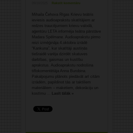
09/10/2025
Rakstīt komentāru
Mihaila Čehova Rīgas Krievu teātris
ieviesis audioaprakstu skatītājiem ar
redzes traucējumiem krievu valodā,
aģentūru LETA informēja teātra pārstāve
Madara Spēlmane. Audioaprakstu pirmo
reizi izmēģināja 4.oktobra izrādē
“Kankuna”, kur skatītāji austiņās
tiešraidē varēja dzirdēt skatuves
darbības, gaismas un kustību
aprakstus. Audioaprakstu nodrošina
tiflokomentētāja Anna Burobina.
Pakalpojumu plānots piedāvāt arī citām
izrādēm, papildinot tās ar taktiliem
materiāliem – maketiem, dekorāciju un
kostīmu ...
Lasīt tālāk »