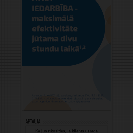
Aptauja
Kā jūs rīkosities, ja klients uzrāda