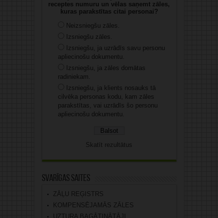
receptes numuru un vēlas saņemt zāles,
kuras parakstītas citai personai?
Neizsniegšu zāles.
Izsniegšu zāles.
Izsniegšu, ja uzrādīs savu personu
apliecinošu dokumentu.
Izsniegšu, ja zāles domātas
radiniekam.
Izsniegšu, ja klients nosauks tā
cilvēka personas kodu, kam zāles
parakstītas, vai uzrādīs šo personu
apliecinošu dokumentu.
Skatīt rezultātus
Svarīgas saites
ZĀĻU REĢISTRS
KOMPENSĒJAMĀS ZĀLES
UZTURA BAGĀTINĀTĀJI