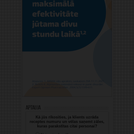
Aptauja
Kā jūs rīkosities, ja klients uzrāda
receptes numuru un vēlas saņemt zāles,
kuras parakstītas citai personai?