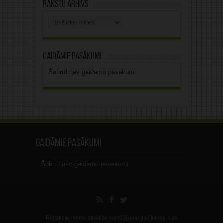
Rakstu arhīvs
Rakstu
arhīvs
Gaidāmie pasākumi
Šobrīd nav gaidāmo pasākumi.
Gaidāmie pasākumi
Šobrīd nav gaidāmo pasākumi.
Redakcija nenes atbildību sarežģījumu gadījumos, kas