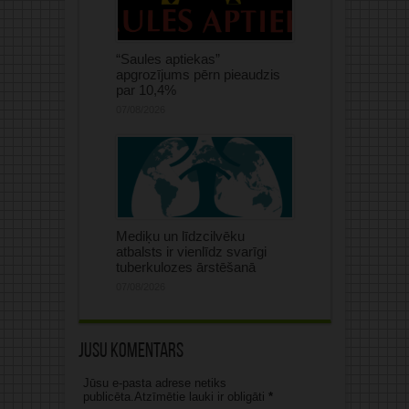
“Saules aptiekas”
apgrozījums pērn pieaudzis
par 10,4%
07/08/2026
Mediķu un līdzcilvēku
atbalsts ir vienlīdz svarīgi
tuberkulozes ārstēšanā
07/08/2026
Jūsu komentārs
Jūsu e-pasta adrese netiks
publicēta.Atzīmētie lauki ir obligāti
*