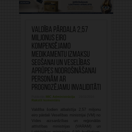
Valdība pārdala 2,57
miljonus eiro
kompensējamo
medikamentu izmaksu
segšanai un veselības
aprūpes nodrošināšanai
personām ar
prognozējamu invaliditāti
Publicējis:
MIC Administrācija
29/11/2016
Rakstīt komentāru
Valdība šodien atbalstīja 2,57 miljonu
eiro pārdali Veselības ministrijai (VM) no
Vides aizsardzības un reģionālās
attīstības ministrijas (VARAM) un
Labklājības ministrijas (LM) budžetiem,