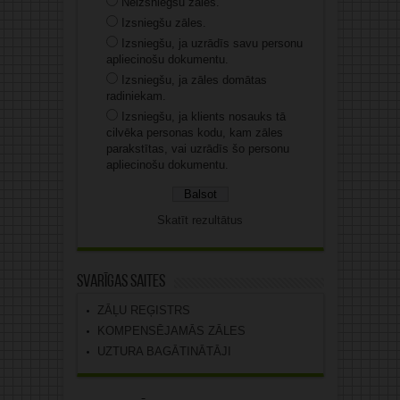
Neizsniegšu zāles.
Izsniegšu zāles.
Izsniegšu, ja uzrādīs savu personu
apliecinošu dokumentu.
Izsniegšu, ja zāles domātas
radiniekam.
Izsniegšu, ja klients nosauks tā
cilvēka personas kodu, kam zāles
parakstītas, vai uzrādīs šo personu
apliecinošu dokumentu.
Skatīt rezultātus
Svarīgas saites
ZĀĻU REĢISTRS
KOMPENSĒJAMĀS ZĀLES
UZTURA BAGĀTINĀTĀJI