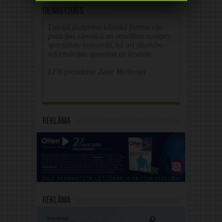
Dienas citāts
Latvijā jāstiprina klīniskā farmaceita
pozīcijas slimnīcā un veselības aprūpes
speciālistu komandā, kā arī jāuzlabo
informācijas apmaiņa ar ārstiem.
LFB prezidente Zane Melberga
Reklāma
Reklāma