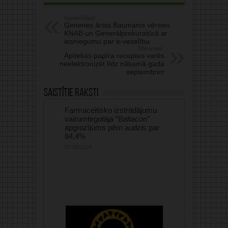
Iepriekšējais:
Ģimenes ārsts Baumanis vērsies
KNAB un Ģenerālprokuratūrā ar
iesniegumu par e-veselību
Nākamais:
Aptiekas papīra receptes varēs
neelektronizēt līdz nākamā gada
septembrim
Saistītie raksti
Farmaceitisko izstrādājumu
vairumtirgotāja “Baltacon”
apgrozījums pērn audzis par
84,4%
07/08/2026