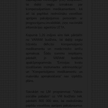
lai daļēji segtu izmaksas par
kompensējamiem medikamentiem, kā
arī lai papildus nodrošinātu veselības
aprūpes pakalpojumus personām ar
prognozējamu invaliditāti, ziņo nacionālā
informācijas aģentūra LETA.
Kopumā 1,26 miljoni eiro tiek pārdalīti
no VARAM budžeta, lai daļēji segtu
līdzekļu deficītu kompensējamo
medikamentu un medicīnisko ierīču
apmaksai. Šādu summu iespējams
pārdalīt, jo VARAM budžeta
apakšprogrammās “Emisijas kvotu
izsolīšanas instrumenta administrācija”
un “Kompensējamo medikamentu un
materiālu apmaksāšana” nav izpildīts
plāns.
Savukārt no LM programmas “Valsts
sociālie pabalsti” uz VM budžetu tiek
pārdalīti 800 000 eiro, lai nodrošinātu
papildu veselības aprūpes pakalpojumus