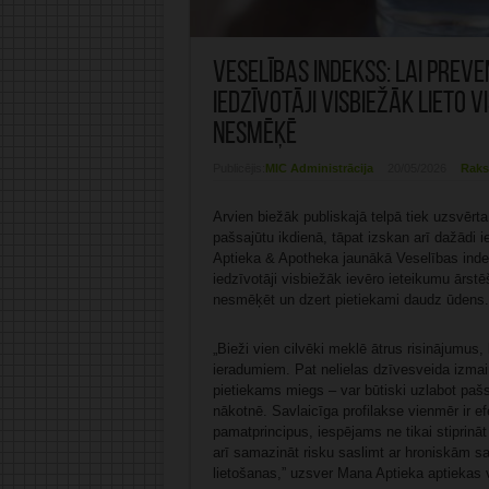
Veselības indekss: Lai preve
iedzīvotāji visbiežāk lieto
nesmēķē
Publicējis:
MIC Administrācija
20/05/2026
Raks
Arvien biežāk publiskajā telpā tiek uzsvērt
pašsajūtu ikdienā, tāpat izskan arī dažādi 
Aptieka & Apotheka jaunākā Veselības inde
iedzīvotāji visbiežāk ievēro ieteikumu ārst
nesmēķēt un dzert pietiekami daudz ūdens.
„Bieži vien cilvēki meklē ātrus risinājumus,
ieradumiem. Pat nelielas dzīvesveida izmaiņ
pietiekams miegs – var būtiski uzlabot paš
nākotnē. Savlaicīga profilakse vienmēr ir e
pamatprincipus, iespējams ne tikai stiprinā
arī samazināt risku saslimt ar hroniskām
lietošanas,” uzsver Mana Aptieka aptiekas v