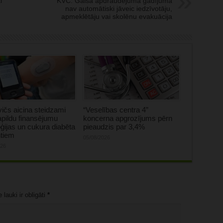
i
KVC: Gaisa apdraudējuma gadījumā
nav automātiski jāveic iedzīvotāju,
apmeklētāju vai skolēnu evakuācija
ičs aicina steidzami
“Veselības centra 4”
apildu finansējumu
koncerna apgrozījums pērn
ģijas un cukura diabēta
pieaudzis par 3,4%
ntiem
05/08/2026
026
lauki ir obligāti
*