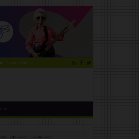
 zāļu saraksts
ksts