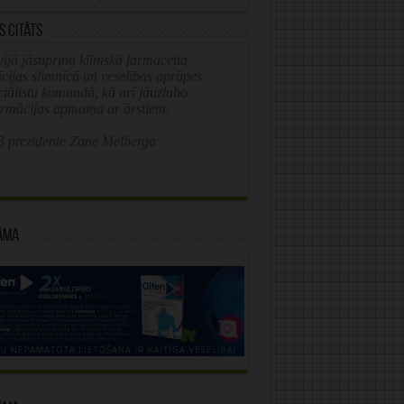
s citāts
ijā jāstiprina klīniskā farmaceita
īcijas slimnīcā un veselības aprūpes
ciālistu komandā, kā arī jāuzlabo
ormācijas apmaiņa ar ārstiem.
 prezidente Zane Melberga
āma