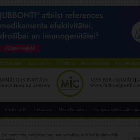
ācības testi
kursi.mic.lv
Tulkošana
Mūsu komanda
Kompensējamo
kursi.mic.lv
Tulkošana
Mūsu komanda
Kompensējamo zāļu sara
 Lai preventīvi parūpētos par savu veselību, iedzīvotāji visbiežāk
 nesmēķē