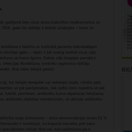
s
ās gadījumā lieto visus ārsta izrakstītos medikamentus un
 2016. gada šis rādītājs ir būtiski uzlabojies – toreiz šo
ārstēšana ir balstīta uz konkrētā pacienta individuālajam
slimības gaitu –, tāpēc ir ļoti svarīgi ievērot visus zāļu
biežumu un kursa ilgumu. Katras zāļu terapijas pamatā ir
infekcijas likvidēšana, konkrētu organisma rādītāju
ākt, tikai zāles lietojot pareizi.
Rekl
gi, tos lietojot neregulāri vai nelietojot vispār, cilvēks pats
ezties un pat pastiprināties, tiek radīts risks nopietnu un pat
ai, turklāt, piemēram, antibiotiku kursa nepareizas lietošanas
ties antibiotiku darbības mehānismam, un attīstās antibiotiku
 atšķirība starp dzimumiem – ārsta rekomendācijas ievēro 61 %
ī farmaceite ir novērojusi, ka kopumā sievietes pret savu
e speciālistiem vēršas tikai tad, kad saslimšana jau ir