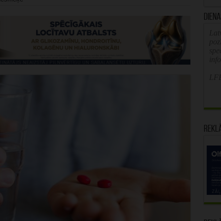
Diena
Latv
poz
spe
inf
LFB
Rekl