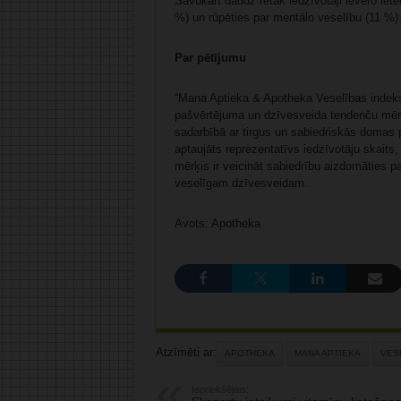
Savukārt daudz retāk iedzīvotāji ievēro iet
%) un rūpēties par mentālo veselību (11 %)
Par pētījumu
“Mana Aptieka & Apotheka Veselības indekss
pašvērtējuma un dzīvesveida tendenču mērīj
sadarbībā ar tirgus un sabiedriskās domas p
aptaujāts reprezentatīvs iedzīvotāju skaits
mērķis ir veicināt sabiedrību aizdomāties p
veselīgam dzīvesveidam.
Avots: Apotheka
Atzīmēti ar:
APOTHEKA
MANA APTIEKA
VES
Iepriekšējais: