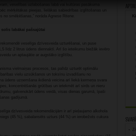
emēram, veselības uzlabošanas labā vai kultūras pasākuma
Apta
ēc mērķētākas pieejas, lielākas sabiedrības izglītošanas un
kties no smēķēšanas,” norāda Agnese Ritene.
Kā
olis labākai pašsajūtai
i rekomendē veselīga dzīvesveida uzturēšanai, un puse
5 līdz 2 litrus ūdens diennaktī. Arī šo ieteikumu biežāk ievēro
veidu un aptaujātie ar augstāko izglītību.
anisma vielmaiņas procesos, tas palīdz uzturēt optimālu
 barības vielu uzsūkšanos un toksīnu izvadīšanu no
ama ūdens uzņemšana ikdienā veicina arī liekā ķermeņa svara
pes, koncentrēšanās grūtības un ietekmēt arī sirds un nieru
ķidrumu, galvenokārt ūdens veidā, visas dienas garumā, īpaši
mšanas gadījumā.
elīga dzīvesveida rekomendācijām ir arī pieļaujamo alkohola
iegs (45 %), sabalansēts uzturs (44 %) un ierobežots cukura
Svarī
Z