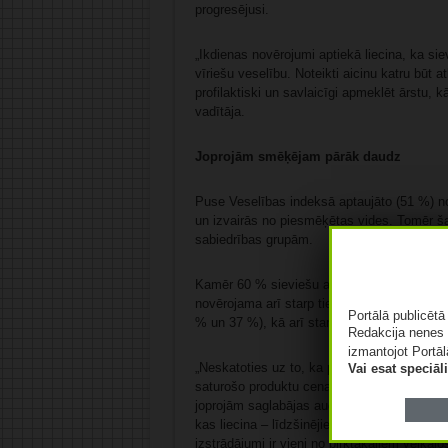
progresējusi.
„Ikdienas novērojumi aptiekā liecina, ka sie
vīriešu veselību. Noteikti aicinu katru būt 
profilaktiski un savlaicīgi apmeklēt ārstu, kā
vadītāja.
Joprojām smēķējam pārāk daudz
Puse Veselības indeksā aptaujāto (51 %) no
un izvairās no piesmēķētas vides. Tomēr š
sabiedrības grupām.
Kamēr 60 % sieviešu atbildējušas, ka nesmēķ
novērojama arī starp tiem, kuri kopumā ievēr
Portālā publicēt
% un 37 %), kā arī starp iedzīvotājiem ar a
Redakcija nenes 
izmantojot Portāl
„Neskatoties uz to, ka pēdējos gados ir iev
Vai esat speciā
saturošo produktu cenas un īstenotas dažā
joprojām saglabājas augsta. Aptauju dati r
kas liecina – līdzšinējie ierobežojošie pasā
izstrādājumi ir vieni no pirktākajiem veikalo