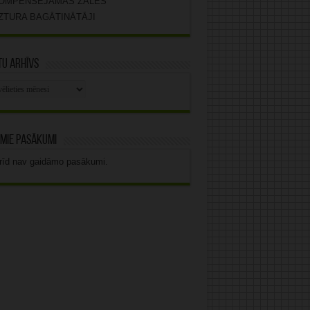
OMPENSĒJAMĀS ZĀLES
ZTURA BAGĀTINĀTĀJI
u arhīvs
stu
vs
mie pasākumi
rīd nav gaidāmo pasākumi.