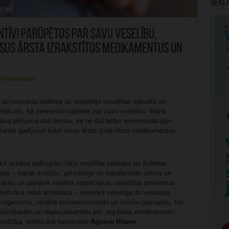
Rekl
ntīvi parūpētos par savu veselību,
 visus ārsta izrakstītos medikamentus un
tīt komentāru
a dzīvesveida ietekme uz vispārējo veselības stāvokli un
ieteikumi, kā preventīvi rūpēties par savu veselību. Mana
ksa pētījuma dati liecina, ka no dažādām rekomendācijām
ēšanās gadījumā lietot visus ārsta izrakstītos medikamentus,
 kā uzlabot pašsajūtu, taču veselība veidojas no ikdienas
as – vairāk kustību, pilnvērtīgs un sabalansēts uzturs un
sajūtu un palīdzēt novērst nopietnākas veselības problēmas
fektīvāka nekā ārstēšana – ievērojot veselīga dzīvesveida
t organismu, uzlabot psihoemocionālo un fizisko pašsajūtu, bet
 saslimšanām un nepieciešamību pēc regulāras medikamentu
adītāja, sertificētā farmaceite
Agnese Ritene
.