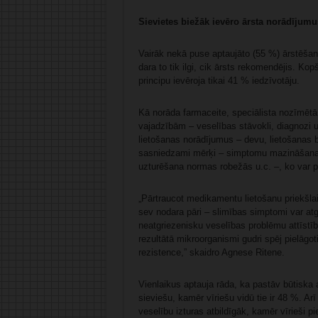
Sievietes biežāk ievēro ārsta norādījumu
Vairāk nekā puse aptaujāto (55 %) ārstēšan
dara to tik ilgi, cik ārsts rekomendējis. Kopš
principu ievēroja tikai 41 % iedzīvotāju.
Kā norāda farmaceite, speciālista nozīmētā 
vajadzībām – veselības stāvokli, diagnozi un 
lietošanas norādījumus – devu, lietošanas 
sasniedzami mērķi – simptomu mazināšana, 
uzturēšana normas robežās u.c. –, ko var pan
„Pārtraucot medikamentu lietošanu priekšlaicī
sev nodara pāri – slimības simptomi var atgri
neatgriezenisku veselības problēmu attīstīb
rezultātā mikroorganismi gudri spēj pielāgo
rezistence,” skaidro Agnese Ritene.
Vienlaikus aptauja rāda, ka pastāv būtiska
sieviešu, kamēr vīriešu vidū tie ir 48 %. Ar
veselību izturas atbildīgāk, kamēr vīrieši pi