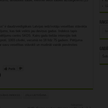
eikumu, atrodoties saulē, vienmēr lietot saules aizsargkrēmu (15
K
.
U
Rakst
” ir daudzveidīgākais Latvijas iedzīvotāju veselības stāvokļa
Rak
ums, kas tiek veikts jau deviņus gadus. Indekss tapis
arhī
ētījumu centru SKDS. Katru gadu tiešās intervijās tiek
, proti, 1003 cilvēki, vecumā no 18 līdz 75 gadiem. Pētījuma
ar savu veselības stāvokli un mudināt vairāk pievērsties
Gaidā
Šob
Patīk
ELĪBAS INDEKSS
ZĀĻU LIETOŠANA
Nākamais: