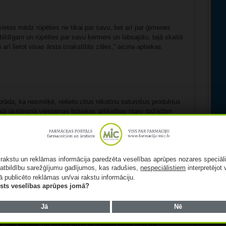
vietes mēdz rūpēties ne tikai par savu, bet arī par ģimenes
atbildīgam un rūpēties par savu ķermeni un labsajūtu, tajā skaitā
 arī lietot visas ārsta izrakstītās zāles,” aicina aptiekas
rāda, ka nesmēķē, nelieto citus nikotīnu saturošus produktus
ajā jautājumā vērojamas būtiskas atšķirības starp dažādām
ē, vīriešu vidū šis rādītājs ir tikai 40 %. Līdzīga tendence
o veselīgu dzīvesveidu, un tiem, kuri to nedara (attiecīgi 57
ā rakstu un reklāmas informācija paredzēta veselības aprūpes nozares speciāl
ugstāko un pamatizglītību (attiecīgi 59 % un 38 %).
atbildību sarežģījumu gadījumos, kas radušies,
nespeciālistiem
interpretējot 
ā publicēto reklāmas un/vai rakstu informāciju.
iesti stingrāki smēķēšanas ierobežojumi, pieaugušas nikotīnu
lists veselības aprūpes jomā?
das izglītojošas kampaņas, smēķēšanas izplatība sabiedrībā
āda, ka būtiskas izmaiņas iedzīvotāju paradumos nav notikušas,
Jā
Nē
kumi bijuši maz efektīvi. Tabakas un nikotīnu saturošie
s, kas parāda, ka cilvēki atvēl to iegādei lielus finanšu