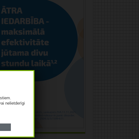
istiem.
vai nelietderīgi