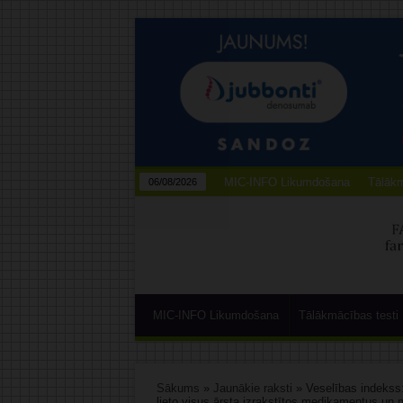
MIC-INFO Likumdošana
Tālākm
06/08/2026
MIC-INFO Likumdošana
Tālākmācības testi
Sākums
»
Jaunākie raksti
»
Veselības indekss:
lieto visus ārsta izrakstītos medikamentus un