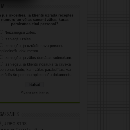
uja
 jūs rīkosities, ja klients uzrāda receptes
numuru un vēlas saņemt zāles, kuras
parakstītas citai personai?
Neizsniegšu zāles.
Izsniegšu zāles.
Izsniegšu, ja uzrādīs savu personu
apliecinošu dokumentu.
Izsniegšu, ja zāles domātas radiniekam.
Izsniegšu, ja klients nosauks tā cilvēka
personas kodu, kam zāles parakstītas, vai
uzrādīs šo personu apliecinošu dokumentu.
Skatīt rezultātus
gas saites
ĀĻU REĢISTRS