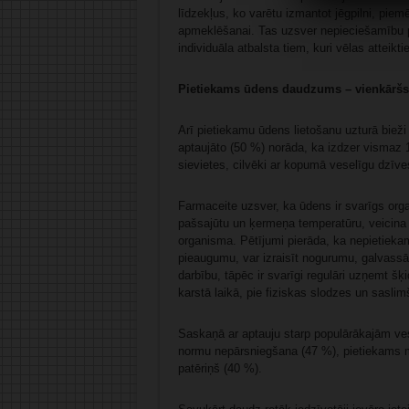
līdzekļus, ko varētu izmantot jēgpilni, pi
apmeklēšanai. Tas uzsver nepieciešamību p
individuāla atbalsta tiem, kuri vēlas attei
Pietiekams ūdens daudzums – vienkāršs s
Arī pietiekamu ūdens lietošanu uzturā biež
aptaujāto (50 %) norāda, ka izdzer vismaz 1,
sievietes, cilvēki ar kopumā veselīgu dzīves
Farmaceite uzsver, ka ūdens ir svarīgs org
pašsajūtu un ķermeņa temperatūru, veicina
organisma. Pētījumi pierāda, ka nepietiek
pieaugumu, var izraisīt nogurumu, galvassā
darbību, tāpēc ir svarīgi regulāri uzņemt š
karstā laikā, pie fiziskas slodzes un sasli
Saskaņā ar aptauju starp populārākajām ves
normu nepārsniegšana (47 %), pietiekams m
patēriņš (40 %).