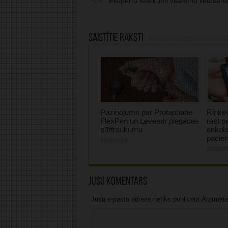
Ekspertu ieteikumi vitamīnu lietošana
Saistītie raksti
Paziņojums par Protaphane
Rinkēv
FlexPen un Levemir piegādes
rast p
pārtraukumu
onkolo
pacie
05/08/2026
05/08/2
Jūsu komentārs
Jūsu e-pasta adrese netiks publicēta.Atzīmētie 