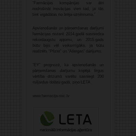
“Farmācijas kompānijas var ātri
nodrošināt inovācijas vien tad, ja tās
tiek iegādātas no ārēja uzņēmuma.”
Apvienošanās un pārņemšanas darījumi
farmācijas nozarē 2014.gadā sasniedza
rekordaugstu apjomu, un 2015.gads
būtu bijis vēl veiksmīgāks, ja būtu
realizēts “Pfizer” un “Allergan” darījums.
“EY” prognozē, ka apvienošanās un
pārņemšanas darījumu kopējā tirgus
vērtība drīzumā varētu sasniegt 200
miljardus dolāru gadā, ziņo LETA.
www.farmacija-mic.lv