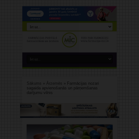
Sākums
»
Ārzemēs
»
Farmācijas nozari
sagaida apvienošanās un pārņemšanas
darījumu vilnis