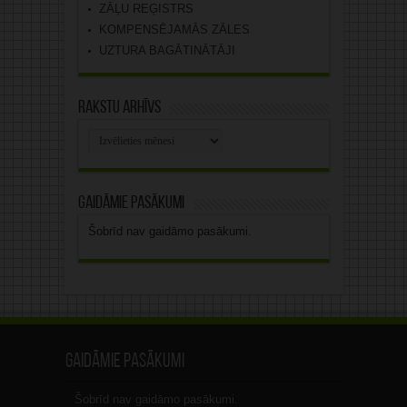
ZĀĻU REĢISTRS
KOMPENSĒJAMĀS ZĀLES
UZTURA BAGĀTINĀTĀJI
Rakstu arhīvs
Rakstu
arhīvs
Gaidāmie pasākumi
Šobrīd nav gaidāmo pasākumi.
Gaidāmie pasākumi
Šobrīd nav gaidāmo pasākumi.