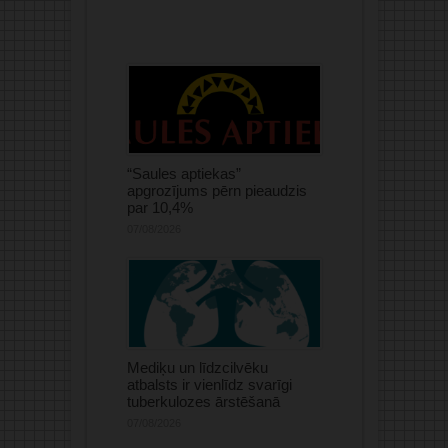
“Saules aptiekas”
apgrozījums pērn pieaudzis
par 10,4%
07/08/2026
Mediķu un līdzcilvēku
atbalsts ir vienlīdz svarīgi
tuberkulozes ārstēšanā
07/08/2026