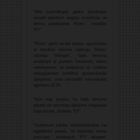
“Mēs turpmākajos gados farmācijas
nozarē redzēsim augstu investīciju un
aktīvu pārdošanas līmeni,” norādījis
“EY”.
“Pfizer” aprīlī atcēla plānus apvienoties
ar botulīna toksīna injekciju “Botox”
ražotāju “Allergan”, šādu lēmumu
skaidrojot ar jauniem Savienoto Valstu
noteikumiem, lai ierobežotu uz nodokļu
ietaupījumiem tendētus apvienošanās
darījumus, ziņo nacionālā informācijas
aģentūra LETA.
Taču maz ticams, ka šāds lēmums
atturēs no nozīmīgu darījumu slēgšanas
šajā nozarē, uzskata “EY”.
“Uzņēmumi pārdos struktūrvienības vai
iegādāsies jaunas, lai stiprinātu savas
pozīcijas,” skaidrojuši “EY” eksperti.