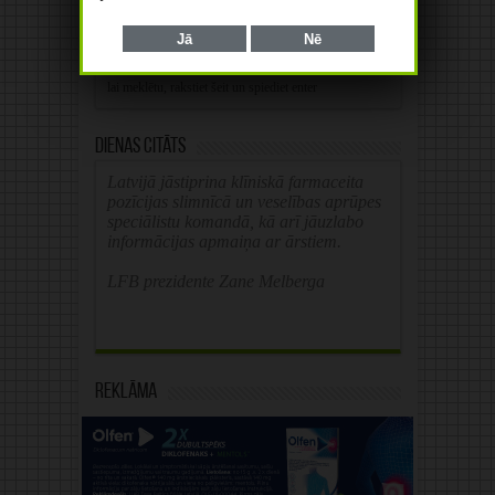
Jā
Nē
Alternative:
Dienas citāts
Latvijā jāstiprina klīniskā farmaceita
pozīcijas slimnīcā un veselības aprūpes
speciālistu komandā, kā arī jāuzlabo
informācijas apmaiņa ar ārstiem.
LFB prezidente Zane Melberga
Reklāma