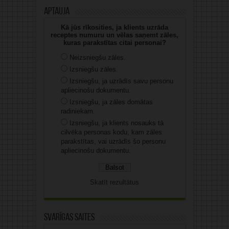
Aptauja
Kā jūs rīkosities, ja klients uzrāda
receptes numuru un vēlas saņemt zāles,
kuras parakstītas citai personai?
Neizsniegšu zāles.
Izsniegšu zāles.
Izsniegšu, ja uzrādīs savu personu
apliecinošu dokumentu.
Izsniegšu, ja zāles domātas
radiniekam.
Izsniegšu, ja klients nosauks tā
cilvēka personas kodu, kam zāles
parakstītas, vai uzrādīs šo personu
apliecinošu dokumentu.
Skatīt rezultātus
Svarīgas saites