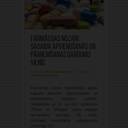
Farmācijas nozari
sagaida apvienošanās un
pārņemšanas darījumu
vilnis
Publicējis:
MIC Administrācija
30/05/2016
Rakstīt komentāru
Farmācijas nozari turpmākajos gados
sagaida intensīvs apvienošanās un
pārņemšanas darījumu periods,
neskatoties uz to, ka ASV uzņēmumi
“Pfizer” un “Allergan” nesen nespēja
apvienoties, pirmdien, 30. maijā,
paziņojis konsultāciju pakalpojumu
sniedzējs “EY”.