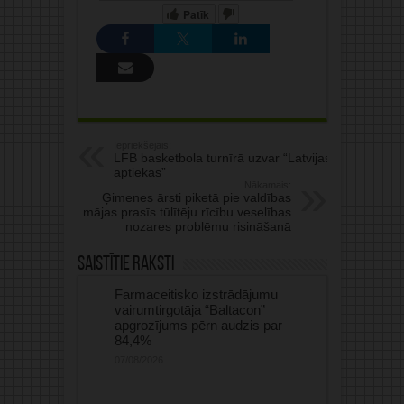
Patīk
Iepriekšējais:
LFB basketbola turnīrā uzvar “Latvijas
aptiekas”
Nākamais:
Ģimenes ārsti piketā pie valdības
mājas prasīs tūlītēju rīcību veselības
nozares problēmu risināšanā
Saistītie raksti
Farmaceitisko izstrādājumu
vairumtirgotāja “Baltacon”
apgrozījums pērn audzis par
84,4%
07/08/2026